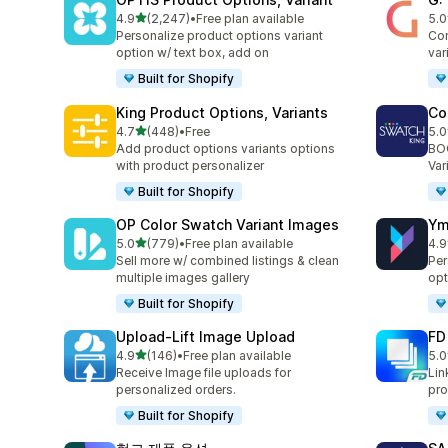
별 5개 중
4.9
(2,247)
•
Free plan available
5.0
총 리뷰 2247개
총 
Personalize product options variant
Com
option w/ text box, add on
var
Built for Shopify
King Product Options, Variants
Co
별 5개 중
4.7
(448)
•
Free
5.0
총 리뷰 448개
총 
Add product options variants options
BOO
with product personalizer
Var
Built for Shopify
OP Color Swatch Variant Images
Ym
별 5개 중
5.0
(779)
•
Free plan available
4.9
총 리뷰 779개
총 
Sell more w/ combined listings & clean
Per
multiple images gallery
opt
Built for Shopify
Upload‑Lift Image Upload
FD
별 5개 중
4.9
(146)
•
Free plan available
5.0
총 리뷰 146개
총 
Receive Image file uploads for
Lin
personalized orders.
pro
Built for Shopify