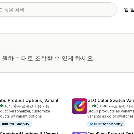
앱 
원하는 대로 조합할 수 있게 하세요.
obo Product Options, Variant
GLO Color Swatch Var
별 5개 중
별 5개 중
(4,736)
•
무료 플랜 사용 가능
5.0
(1,690)
•
무료 플랜 사용
리뷰 4736개
총 리뷰 1690개
duct personalizer, customize
Group products as variant
ducts w/ variant options
variants as color swatches
Built for Shopify
Built for Shopify
 Combined Listings & Variant
EasyFlow Product Opt