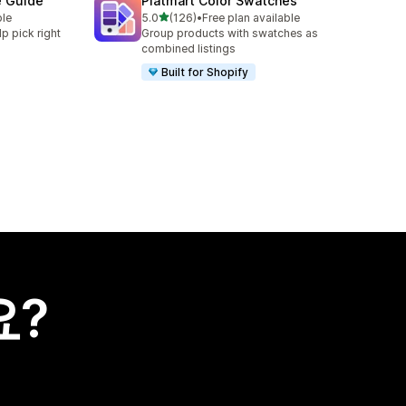
e Guide
Platmart Color Swatches
별 5개 중
ble
5.0
(126)
•
Free plan available
총 리뷰 126개
lp pick right
Group products with swatches as
combined listings
Built for Shopify
요?