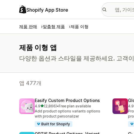
Shopify App Store
제품 판매
맞춤형 제품
제품 이형
제품 이형 앱
다양한 옵션과 스타일을 제공하세요. 고객이 
앱 477개
Easify Custom Product Options
Gl
별 5개 중
4.9
(2,866)
•
Free plan available
4.9
총 리뷰 2866개
총 
Add product options variants options
Pro
with product personalizer
pro
Built for Shopify
OPTIS Product Options, Variant
G: