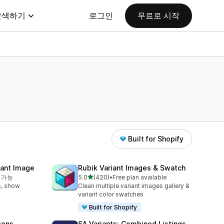
탐색하기
로그인
무료로 시작
Built for Shopify
iant Image
Rubik Variant Images & Swatch
별 5개 중
 가능
5.0
(420)
•
Free plan available
총 리뷰 420개
s, show
Clean multiple variant images gallery &
variant color swatches
Built for Shopify
ions
SA Variants: Combined Listings