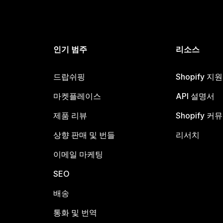
인기 범주
리소스
드랍쉬핑
Shopify 지
마켓플레이스
API 설명서
제품 리뷰
Shopify 커
상향 판매 및 번들
리서치
이메일 마케팅
SEO
배송
통화 및 번역