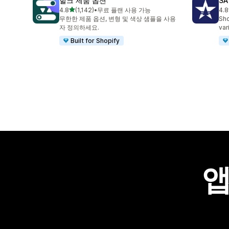
헐크 제품 옵션
SA
별 5개 중
4.8
(1,142)
•
무료 플랜 사용 가능
4.8
총 리뷰 1142개
총 
무한한 제품 옵션, 변형 및 색상 샘플을 사용
Sho
자 정의하세요.
var
Built for Shopify
앱