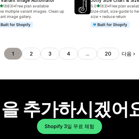
 Variant Image Automator
Jotly Size Chart & Siz
별 5개 중
별 5개 중
(683)
•
Free plan available
5.0
(63)
•
Free plan availa
리뷰 683개
총 리뷰 63개
w multiple variant images. Clean up
Size chart, size guide to he
iant image gallery.
size + reduce return
Built for Shopify
Built for Shopify
다음
1
2
3
4
…
20
을 추가하시겠어
Shopify 3일 무료 체험