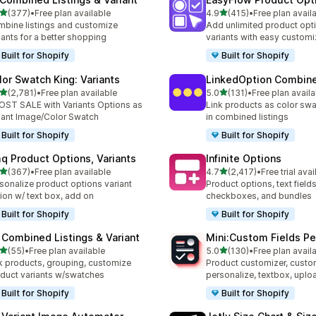
별 5개 중
별 5개 중
(377)
•
Free plan available
4.9
(415)
•
Free plan avail
리뷰 377개
총 리뷰 415개
bine listings and customize
Add unlimited product opt
iants for a better shopping
variants with easy customi
Built for Shopify
Built for Shopify
lor Swatch King: Variants
LinkedOption Combine
별 5개 중
별 5개 중
(2,781)
•
Free plan available
5.0
(131)
•
Free plan availa
리뷰 2781개
총 리뷰 131개
ST SALE with Variants Options as
Link products as color swa
iant Image/Color Swatch
in combined listings
Built for Shopify
Built for Shopify
q Product Options, Variants
Infinite Options
별 5개 중
별 5개 중
(367)
•
Free plan available
4.7
(2,417)
•
Free trial avai
리뷰 367개
총 리뷰 2417개
sonalize product options variant
Product options, text fields
ion w/ text box, add on
checkboxes, and bundles
Built for Shopify
Built for Shopify
 Combined Listings & Variant
Mini:Custom Fields Pe
별 5개 중
별 5개 중
(55)
•
Free plan available
5.0
(130)
•
Free plan avail
리뷰 55개
총 리뷰 130개
k products, grouping, customize
Product customizer, custo
duct variants w/swatches
personalize, textbox, upl
Built for Shopify
Built for Shopify