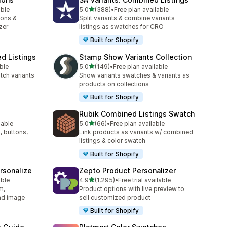
별 5개 중
able
5.0
(388)
•
Free plan available
총 리뷰 388개
ions &
Split variants & combine variants
zer
listings as swatches for CRO
Built for Shopify
d Listings
Stamp Show Variants Collection
별 5개 중
ble
5.0
(149)
•
Free plan available
총 리뷰 149개
tch variants
Show variants swatches & variants as
products on collections
Built for Shopify
Rubik Combined Listings Swatch
별 5개 중
lable
5.0
(66)
•
Free plan available
총 리뷰 66개
, buttons,
Link products as variants w/ combined
listings & color swatch
Built for Shopify
rsonalize
Zepto Product Personalizer
별 5개 중
able
4.9
(1,295)
•
Free trial available
총 리뷰 1295개
m,
Product options with live preview to
oad image
sell customized product
Built for Shopify