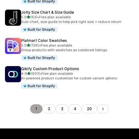
Built for Shopify
Jotly Size Chart & Size Guide
별 5개 중
5.0
(63)
•
Free plan available
총 리뷰 63개
Size chart, size guide to help pick right size + reduce return
Built for Shopify
Platmart Color Swatches
별 5개 중
5.0
(126)
•
Free plan available
총 리뷰 126개
Group products with swatches as combined listings
Built for Shopify
Qikify Custom Product Options
별 5개 중
4.9
(901)
•
Free plan available
총 리뷰 901개
AI-powered product customizer for custom variant options
Built for Shopify
1
2
3
4
20