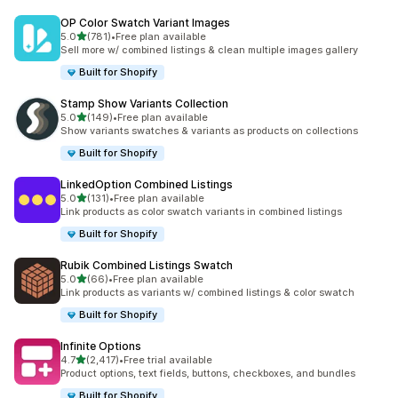
OP Color Swatch Variant Images
별 5개 중
5.0
(781)
•
Free plan available
총 리뷰 781개
Sell more w/ combined listings & clean multiple images gallery
Built for Shopify
Stamp Show Variants Collection
별 5개 중
5.0
(149)
•
Free plan available
총 리뷰 149개
Show variants swatches & variants as products on collections
Built for Shopify
LinkedOption Combined Listings
별 5개 중
5.0
(131)
•
Free plan available
총 리뷰 131개
Link products as color swatch variants in combined listings
Built for Shopify
Rubik Combined Listings Swatch
별 5개 중
5.0
(66)
•
Free plan available
총 리뷰 66개
Link products as variants w/ combined listings & color swatch
Built for Shopify
Infinite Options
별 5개 중
4.7
(2,417)
•
Free trial available
총 리뷰 2417개
Product options, text fields, buttons, checkboxes, and bundles
Built for Shopify