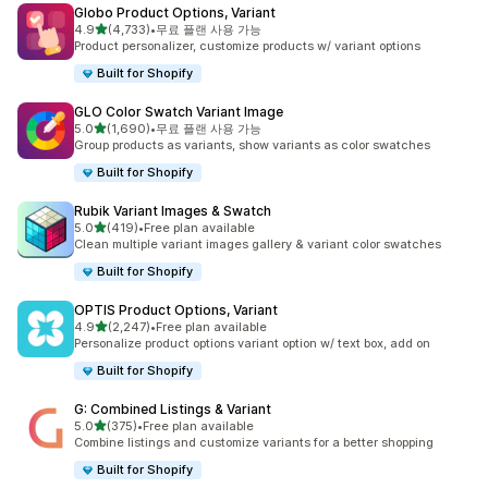
Globo Product Options, Variant
별 5개 중
4.9
(4,733)
•
무료 플랜 사용 가능
총 리뷰 4733개
Product personalizer, customize products w/ variant options
Built for Shopify
GLO Color Swatch Variant Image
별 5개 중
5.0
(1,690)
•
무료 플랜 사용 가능
총 리뷰 1690개
Group products as variants, show variants as color swatches
Built for Shopify
Rubik Variant Images & Swatch
별 5개 중
5.0
(419)
•
Free plan available
총 리뷰 419개
Clean multiple variant images gallery & variant color swatches
Built for Shopify
OPTIS Product Options, Variant
별 5개 중
4.9
(2,247)
•
Free plan available
총 리뷰 2247개
Personalize product options variant option w/ text box, add on
Built for Shopify
G: Combined Listings & Variant
별 5개 중
5.0
(375)
•
Free plan available
총 리뷰 375개
Combine listings and customize variants for a better shopping
Built for Shopify