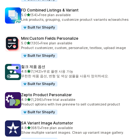
FD Combined Listings & Variant
별 5개 중
5.0
(54)
•
Free plan available
총 리뷰 54개
Link products, grouping, customize product variants w/swatches
Built for Shopify
Mini:Custom Fields Personalize
별 5개 중
5.0
(130)
•
Free plan available
총 리뷰 130개
Product customizer, custom, personalize, textbox, upload image
Built for Shopify
헐크 제품 옵션
별 5개 중
4.8
(1,142)
•
무료 플랜 사용 가능
총 리뷰 1142개
무한한 제품 옵션, 변형 및 색상 샘플을 사용자 정의하세요.
Built for Shopify
Zepto Product Personalizer
별 5개 중
4.9
(1,296)
•
Free trial available
총 리뷰 1296개
Product options with live preview to sell customized product
Built for Shopify
SA Variant Image Automator
별 5개 중
4.8
(681)
•
Free plan available
총 리뷰 681개
Show multiple variant images. Clean up variant image gallery.