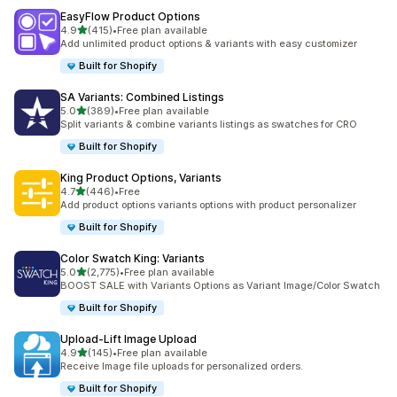
EasyFlow Product Options
별 5개 중
4.9
(415)
•
Free plan available
총 리뷰 415개
Add unlimited product options & variants with easy customizer
Built for Shopify
SA Variants: Combined Listings
별 5개 중
5.0
(389)
•
Free plan available
총 리뷰 389개
Split variants & combine variants listings as swatches for CRO
Built for Shopify
King Product Options, Variants
별 5개 중
4.7
(446)
•
Free
총 리뷰 446개
Add product options variants options with product personalizer
Built for Shopify
Color Swatch King: Variants
별 5개 중
5.0
(2,775)
•
Free plan available
총 리뷰 2775개
BOOST SALE with Variants Options as Variant Image/Color Swatch
Built for Shopify
Upload‑Lift Image Upload
별 5개 중
4.9
(145)
•
Free plan available
총 리뷰 145개
Receive Image file uploads for personalized orders.
Built for Shopify