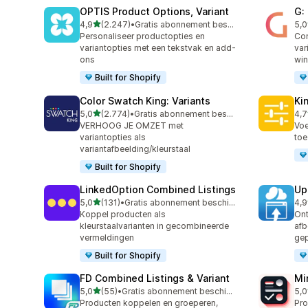
OPTIS Product Options, Variant
G:
van 5 sterren
4,9
(2.247)
•
Gratis abonnement beschikbaar
5,0
2247 recensies in totaal
373
Personaliseer productopties en
Com
variantopties met een tekstvak en add-
var
ons
win
Built for Shopify
Color Swatch King: Variants
Ki
van 5 sterren
5,0
(2.774)
•
Gratis abonnement beschikbaar
4,7
2774 recensies in totaal
446
VERHOOG JE OMZET met
Voe
variantopties als
toe
variantafbeelding/kleurstaal
Built for Shopify
LinkedOption Combined Listings
Up
van 5 sterren
5,0
(131)
•
Gratis abonnement beschikbaar
4,9
131 recensies in totaal
145
Koppel producten als
On
kleurstaalvarianten in gecombineerde
afb
vermeldingen
gep
Built for Shopify
FD Combined Listings & Variant
Mi
van 5 sterren
5,0
(55)
•
Gratis abonnement beschikbaar
5,0
55 recensies in totaal
130
Producten koppelen en groeperen,
Pro