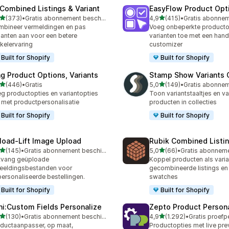
 Combined Listings & Variant
EasyFlow Product Opt
van 5 sterren
van 5 sterren
(373)
•
Gratis abonnement beschikbaar
4,9
(415)
•
 recensies in totaal
415 recensies in totaal
bineer vermeldingen en pas
Voeg onbeperkte productop
ianten aan voor een betere
varianten toe met een hand
kelervaring
customizer
Built for Shopify
Built for Shopify
ng Product Options, Variants
Stamp Show Variants C
van 5 sterren
van 5 sterren
(446)
•
Gratis
5,0
(149)
•
 recensies in totaal
149 recensies in totaal
g productopties en variantopties
Toon variantstaaltjes en va
 met productpersonalisatie
producten in collecties
Built for Shopify
Built for Shopify
load‑Lift Image Upload
Rubik Combined Listi
van 5 sterren
van 5 sterren
(145)
•
Gratis abonnement beschikbaar
5,0
(66)
•
 recensies in totaal
66 recensies in totaal
tvang geüploade
Koppel producten als vari
eeldingsbestanden voor
gecombineerde listings en 
ersonaliseerde bestellingen.
swatches
Built for Shopify
Built for Shopify
ni:Custom Fields Personalize
Zepto Product Persona
van 5 sterren
van 5 sterren
(130)
•
Gratis abonnement beschikbaar
4,9
(1.292)
•
 recensies in totaal
1292 recensies in totaal
ductaanpasser, op maat,
Productopties met live pr