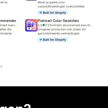
en te
Maak je galerij voor
variantafbeeldingen overzichtelijk.
Built for Shopify
commender
Platmart Color Swatches
van 5 sterren
Gratis abonnement beschikbaar
5,0
(125)
•
Gratis abonnement beschikbaar
125 recensies in totaal
llen die
Groepeer producten met stalen als
rminderen
gecombineerde vermeldingen
Built for Shopify