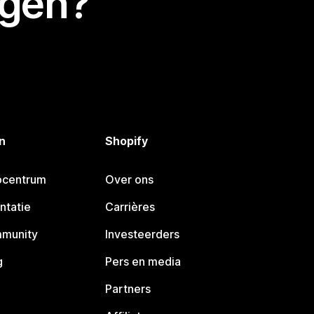
egen?
n
Shopify
pcentrum
Over ons
ntatie
Carrières
mmunity
Investeerders
g
Pers en media
Partners