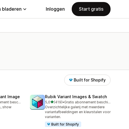
 bladeren
Inloggen
Start gratis
Built for Shopify
iant Image
Rubik Variant Images & Swatch
van 5 sterren
Gratis abonnement beschikbaar
5,0
(419)
•
Gratis abonnement beschikbaar
419 recensies in totaal
s, show
Overzichtelijke galerij met meerdere
variantafbeeldingen en kleurstalen voor
varianten.
Built for Shopify