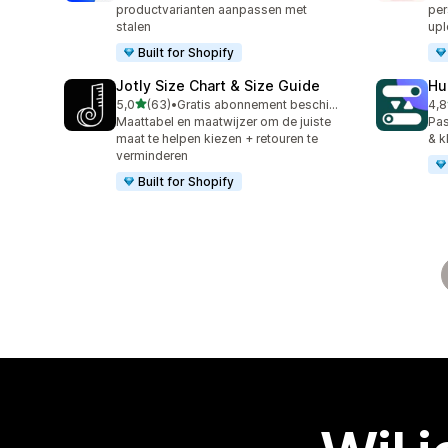
productvarianten aanpassen met
per
stalen
up
Built for Shopify
Jotly Size Chart & Size Guide
Hu
van 5 sterren
5,0
(63)
•
Gratis abonnement beschikbaar
4,8
63 recensies in totaal
114
Maattabel en maatwijzer om de juiste
Pas
maat te helpen kiezen + retouren te
& k
verminderen
Built for Shopify