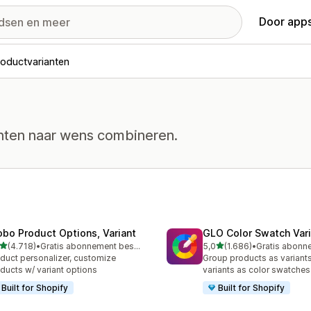
Door apps
roductvarianten
lanten naar wens combineren.
obo Product Options, Variant
GLO Color Swatch Var
van 5 sterren
van 5 sterren
(4.718)
•
Gratis abonnement beschikbaar
5,0
(1.686)
•
8 recensies in totaal
1686 recensies in totaal
duct personalizer, customize
Group products as variant
ducts w/ variant options
variants as color swatches
Built for Shopify
Built for Shopify