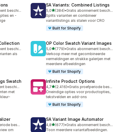
ions
SA Variants: Combined Listings
van 5 sterren
Gratis abonnement beschikbaar
5,0
(384)
•
Gratis abonnement beschikbaar
384 recensies in totaal
ties en -
Splits varianten en combineer
ige
variantlistings als stalen voor CRO
Built for Shopify
ollection
OP Color Swatch Variant Images
van 5 sterren
Gratis abonnement beschikbaar
5,0
(779)
•
Gratis abonnement beschikbaar
779 recensies in totaal
rianten als
Verkoop meer met gecombineerde
vermeldingen en strakke galerijen met
meerdere afbeeldingen
Built for Shopify
ngs Swatch
Infinite Product Options
van 5 sterren
Gratis abonnement beschikbaar
4,7
(2.416)
•
Gratis proefperiode beschikbaar
2416 recensies in totaal
anten met
Oneindige opties voor productopties,
kleur-
tekstvelden en add-ons
Built for Shopify
lizer
SA Variant Image Automator
van 5 sterren
Gratis proefperiode beschikbaar
4,8
(677)
•
Gratis abonnement beschikbaar
677 recensies in totaal
eview om
Toon meerdere variantafbeeldingen.