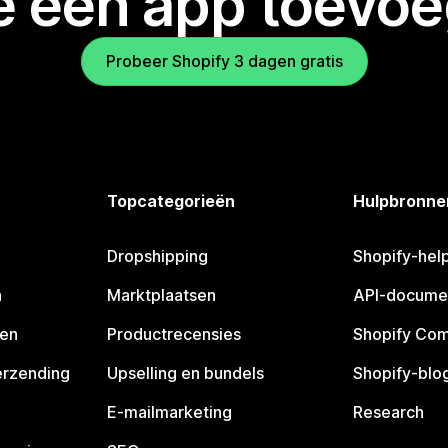
je een app toevo
Probeer Shopify 3 dagen gratis
Topcategorieën
Hulpbronne
Dropshipping
Shopify-hel
n
Marktplaatsen
API-docume
pen
Productrecensies
Shopify Co
erzending
Upselling en bundels
Shopify-blo
E-mailmarketing
Research