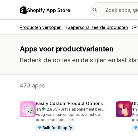
Shopify App Store
Producten verkopen
Gepersonaliseerde producten
P
Apps voor productvarianten
Bedenk de opties en de stijlen en laat k
473 apps
Easify Custom Product Options
Gl
van 5 sterren
4,9
(2.855)
•
Gratis abonnement beschikbaar
4,9
2855 recensies in totaal
471
Voeg varianten en opties toe met de
Pro
product-personalizer
pro
Built for Shopify