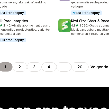
sonaliseren, tekstvak, afbeelding
gepersonaliseerde product
loaden
verkopen
Built for Shopify
Built for Shopify
lk Productopties
Kiwi Size Chart & Re
van 5 sterren
van 5 sterren
(1.142)
•
Gratis abonnement beschikbaar
4,8
(1.090)
•
2 recensies in totaal
1090 recensies in totaal
 oneindige productopties, varianten
Maak aanpasbare maattabe
leurenstaal aan.
converteren + retouren ve
Built for Shopify
Volgende
1
2
3
4
…
20