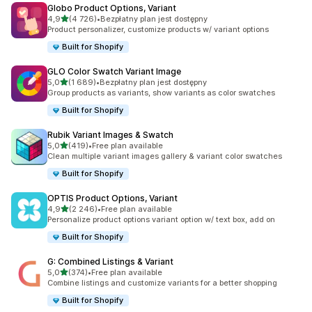
Globo Product Options, Variant
na 5 gwiazdek
4,9
(4 726)
•
Bezpłatny plan jest dostępny
Łączna liczba recenzji: 4726
Product personalizer, customize products w/ variant options
Built for Shopify
GLO Color Swatch Variant Image
na 5 gwiazdek
5,0
(1 689)
•
Bezpłatny plan jest dostępny
Łączna liczba recenzji: 1689
Group products as variants, show variants as color swatches
Built for Shopify
Rubik Variant Images & Swatch
na 5 gwiazdek
5,0
(419)
•
Free plan available
Łączna liczba recenzji: 419
Clean multiple variant images gallery & variant color swatches
Built for Shopify
OPTIS Product Options, Variant
na 5 gwiazdek
4,9
(2 246)
•
Free plan available
Łączna liczba recenzji: 2246
Personalize product options variant option w/ text box, add on
Built for Shopify
G: Combined Listings & Variant
na 5 gwiazdek
5,0
(374)
•
Free plan available
Łączna liczba recenzji: 374
Combine listings and customize variants for a better shopping
Built for Shopify