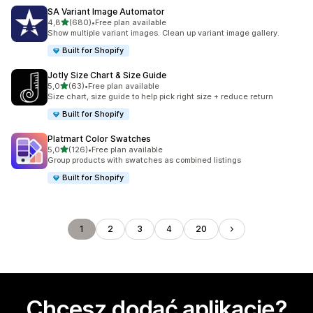
SA Variant Image Automator
na 5 gwiazdek
4,8
(680)
•
Free plan available
Łączna liczba recenzji: 680
Show multiple variant images. Clean up variant image gallery.
Built for Shopify
Jotly Size Chart & Size Guide
na 5 gwiazdek
5,0
(63)
•
Free plan available
Łączna liczba recenzji: 63
Size chart, size guide to help pick right size + reduce return
Built for Shopify
Platmart Color Swatches
na 5 gwiazdek
5,0
(126)
•
Free plan available
Łączna liczba recenzji: 126
Group products with swatches as combined listings
Built for Shopify
1
2
3
4
20
Chcesz dodać aplikację?