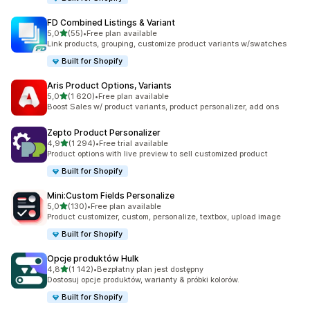
FD Combined Listings & Variant
na 5 gwiazdek
5,0
(55)
•
Free plan available
Łączna liczba recenzji: 55
Link products, grouping, customize product variants w/swatches
Built for Shopify
Aris Product Options, Variants
na 5 gwiazdek
5,0
(1 620)
•
Free plan available
Łączna liczba recenzji: 1620
Boost Sales w/ product variants, product personalizer, add ons
Zepto Product Personalizer
na 5 gwiazdek
4,9
(1 294)
•
Free trial available
Łączna liczba recenzji: 1294
Product options with live preview to sell customized product
Built for Shopify
Mini:Custom Fields Personalize
na 5 gwiazdek
5,0
(130)
•
Free plan available
Łączna liczba recenzji: 130
Product customizer, custom, personalize, textbox, upload image
Built for Shopify
Opcje produktów Hulk
na 5 gwiazdek
4,8
(1 142)
•
Bezpłatny plan jest dostępny
Łączna liczba recenzji: 1142
Dostosuj opcje produktów, warianty & próbki kolorów.
Built for Shopify