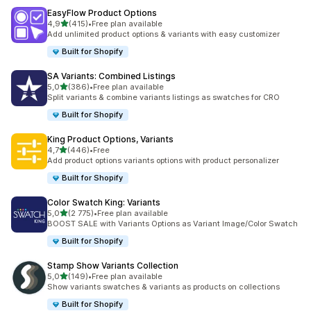
EasyFlow Product Options
na 5 gwiazdek
4,9
(415)
•
Free plan available
Łączna liczba recenzji: 415
Add unlimited product options & variants with easy customizer
Built for Shopify
SA Variants: Combined Listings
na 5 gwiazdek
5,0
(386)
•
Free plan available
Łączna liczba recenzji: 386
Split variants & combine variants listings as swatches for CRO
Built for Shopify
King Product Options, Variants
na 5 gwiazdek
4,7
(446)
•
Free
Łączna liczba recenzji: 446
Add product options variants options with product personalizer
Built for Shopify
Color Swatch King: Variants
na 5 gwiazdek
5,0
(2 775)
•
Free plan available
Łączna liczba recenzji: 2775
BOOST SALE with Variants Options as Variant Image/Color Swatch
Built for Shopify
Stamp Show Variants Collection
na 5 gwiazdek
5,0
(149)
•
Free plan available
Łączna liczba recenzji: 149
Show variants swatches & variants as products on collections
Built for Shopify