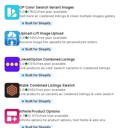
OP Color Swatch Variant Images
na 5 gwiazdek
5,0
(780)
•
Free plan available
Łączna liczba recenzji: 780
Sell more w/ combined listings & clean multiple images gallery
Built for Shopify
Upload‑Lift Image Upload
na 5 gwiazdek
4,9
(145)
•
Free plan available
Łączna liczba recenzji: 145
Receive Image file uploads for personalized orders.
Built for Shopify
LinkedOption Combined Listings
na 5 gwiazdek
5,0
(131)
•
Free plan available
Łączna liczba recenzji: 131
Link products as color swatch variants in combined listings
Built for Shopify
Rubik Combined Listings Swatch
na 5 gwiazdek
5,0
(66)
•
Free plan available
Łączna liczba recenzji: 66
Link products as variants w/ combined listings & color swatch
Built for Shopify
Infinite Product Options
na 5 gwiazdek
4,7
(2 417)
•
Free trial available
Łączna liczba recenzji: 2417
Infinite options for product options, text fields & add-ons
Built for Shopify