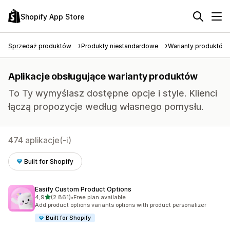
Shopify App Store
Sprzedaż produktów
Produkty niestandardowe
Warianty produktów
Aplikacje obsługujące warianty produktów
To Ty wymyślasz dostępne opcje i style. Klienci
łączą propozycje według własnego pomysłu.
474 aplikacje(-i)
Built for Shopify
Easify Custom Product Options
na 5 gwiazdek
4,9
(2 861)
•
Free plan available
Łączna liczba recenzji: 2861
Add product options variants options with product personalizer
Built for Shopify