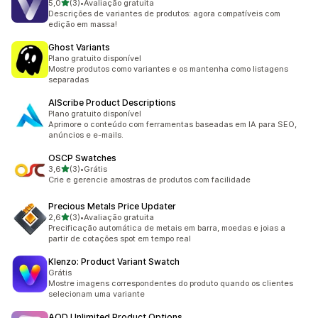
de 5 estrelas
5,0
(3)
•
Avaliação gratuita
3 avaliações ao todo
Descrições de variantes de produtos: agora compatíveis com
edição em massa!
Ghost Variants
Plano gratuito disponível
Mostre produtos como variantes e os mantenha como listagens
separadas
AIScribe Product Descriptions
Plano gratuito disponível
Aprimore o conteúdo com ferramentas baseadas em IA para SEO,
anúncios e e-mails.
OSCP Swatches
de 5 estrelas
3,6
(3)
•
Grátis
3 avaliações ao todo
Crie e gerencie amostras de produtos com facilidade
Precious Metals Price Updater
de 5 estrelas
2,6
(3)
•
Avaliação gratuita
3 avaliações ao todo
Precificação automática de metais em barra, moedas e joias a
partir de cotações spot em tempo real
Klenzo: Product Variant Swatch
Grátis
Mostre imagens correspondentes do produto quando os clientes
selecionam uma variante
AOD Unlimited Product Options