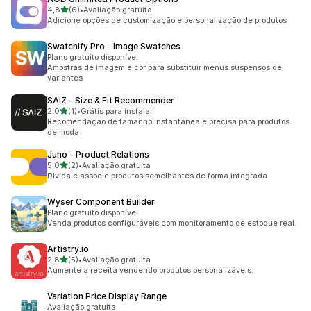
de 5 estrelas
4,8
(6)
•
Avaliação gratuita
6 avaliações ao todo
Adicione opções de customização e personalização de produtos
Swatchify Pro ‑ Image Swatches
Plano gratuito disponível
Amostras de imagem e cor para substituir menus suspensos de
variantes
SAIZ ‑ Size & Fit Recommender
de 5 estrelas
2,0
(1)
•
Grátis para instalar
1 avaliações ao todo
Recomendação de tamanho instantânea e precisa para produtos
de moda
Juno ‑ Product Relations
de 5 estrelas
5,0
(2)
•
Avaliação gratuita
2 avaliações ao todo
Divida e associe produtos semelhantes de forma integrada
Wyser Component Builder
Plano gratuito disponível
Venda produtos configuráveis com monitoramento de estoque real.
Artistry.io
de 5 estrelas
2,8
(5)
•
Avaliação gratuita
5 avaliações ao todo
Aumente a receita vendendo produtos personalizáveis.
Variation Price Display Range
Avaliação gratuita