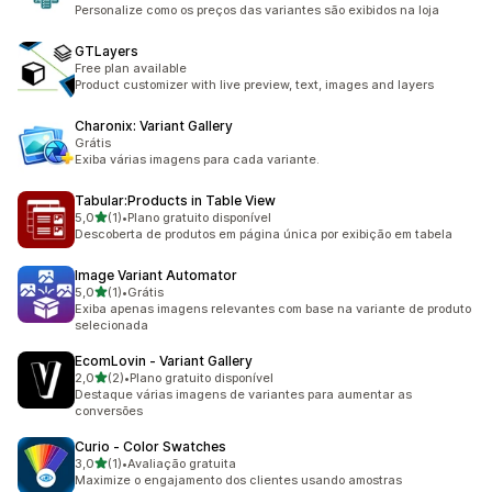
Personalize como os preços das variantes são exibidos na loja
GTLayers
Free plan available
Product customizer with live preview, text, images and layers
Charonix: Variant Gallery
Grátis
Exiba várias imagens para cada variante.
Tabular:Products in Table View
de 5 estrelas
5,0
(1)
•
Plano gratuito disponível
1 avaliações ao todo
Descoberta de produtos em página única por exibição em tabela
Image Variant Automator
de 5 estrelas
5,0
(1)
•
Grátis
1 avaliações ao todo
Exiba apenas imagens relevantes com base na variante de produto
selecionada
EcomLovin ‑ Variant Gallery
de 5 estrelas
2,0
(2)
•
Plano gratuito disponível
2 avaliações ao todo
Destaque várias imagens de variantes para aumentar as
conversões
Curio ‑ Color Swatches
de 5 estrelas
3,0
(1)
•
Avaliação gratuita
1 avaliações ao todo
Maximize o engajamento dos clientes usando amostras