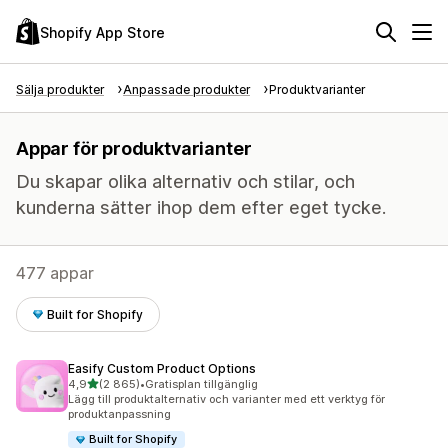
Shopify App Store
Sälja produkter
Anpassade produkter
Produktvarianter
Appar för produktvarianter
Du skapar olika alternativ och stilar, och
kunderna sätter ihop dem efter eget tycke.
477 appar
Built for Shopify
Easify Custom Product Options
av 5 stjärnor
4,9
(2 865)
•
Gratisplan tillgänglig
2865 recensioner totalt
Lägg till produktalternativ och varianter med ett verktyg för
produktanpassning
Built for Shopify