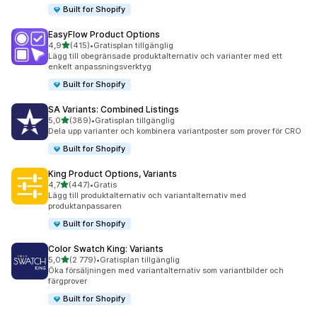
Built for Shopify
EasyFlow Product Options
av 5 stjärnor
4,9
(415)
•
Gratisplan tillgänglig
415 recensioner totalt
Lägg till obegränsade produktalternativ och varianter med ett
enkelt anpassningsverktyg
Built for Shopify
SA Variants: Combined Listings
av 5 stjärnor
5,0
(389)
•
Gratisplan tillgänglig
389 recensioner totalt
Dela upp varianter och kombinera variantposter som prover för CRO
Built for Shopify
King Product Options, Variants
av 5 stjärnor
4,7
(447)
•
Gratis
447 recensioner totalt
Lägg till produktalternativ och variantalternativ med
produktanpassaren
Built for Shopify
Color Swatch King: Variants
av 5 stjärnor
5,0
(2 779)
•
Gratisplan tillgänglig
2779 recensioner totalt
Öka försäljningen med variantalternativ som variantbilder och
färgprover
Built for Shopify