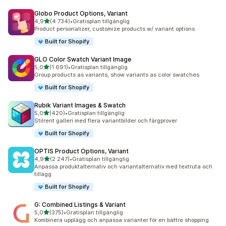
Globo Product Options, Variant
av 5 stjärnor
4,9
(4 734)
•
Gratisplan tillgänglig
4734 recensioner totalt
Product personalizer, customize products w/ variant options
Built for Shopify
GLO Color Swatch Variant Image
av 5 stjärnor
5,0
(1 691)
•
Gratisplan tillgänglig
1691 recensioner totalt
Group products as variants, show variants as color swatches
Built for Shopify
Rubik Variant Images & Swatch
av 5 stjärnor
5,0
(420)
•
Gratisplan tillgänglig
420 recensioner totalt
Stilrent galleri med flera variantbilder och färgprover
Built for Shopify
OPTIS Product Options, Variant
av 5 stjärnor
4,9
(2 247)
•
Gratisplan tillgänglig
2247 recensioner totalt
Anpassa produktalternativ och variantalternativ med textruta och
tillägg
Built for Shopify
G: Combined Listings & Variant
av 5 stjärnor
5,0
(375)
•
Gratisplan tillgänglig
375 recensioner totalt
Kombinera upplägg och anpassa varianter för en bättre shopping