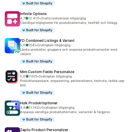
Built for Shopify
Infinite Options
av 5 stjärnor
4,7
(2 417)
•
Gratis testversion tillgänglig
2417 recensioner totalt
Oändliga möjligheter för produktalternativ, textfält och tillägg
Built for Shopify
FD Combined Listings & Variant
av 5 stjärnor
5,0
(54)
•
Gratisplan tillgänglig
54 recensioner totalt
Länka produkter, gruppera och anpassa produktvarianter med
väljare
Built for Shopify
Mini:Custom Fields Personalize
av 5 stjärnor
5,0
(130)
•
Gratisplan tillgänglig
130 recensioner totalt
Produktanpassare, anpassning, personalisera, textruta, ladda upp
bild
Built for Shopify
Hulk Produktoptioner
av 5 stjärnor
4,8
(1 142)
•
Gratisplan tillgänglig
1142 recensioner totalt
Anpassa oändliga produktalternativ, varianter & färgprov.
Built for Shopify
Zepto Product Personalizer