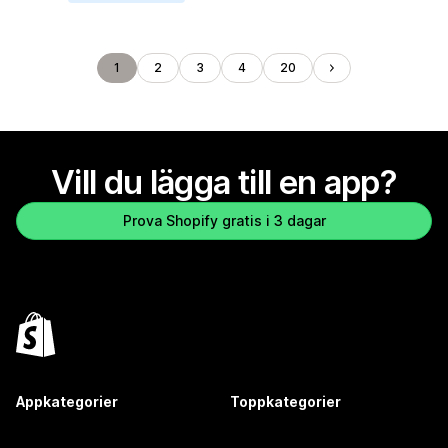
1
2
3
4
20
Vill du lägga till en app?
Prova Shopify gratis i 3 dagar
Appkategorier
Toppkategorier