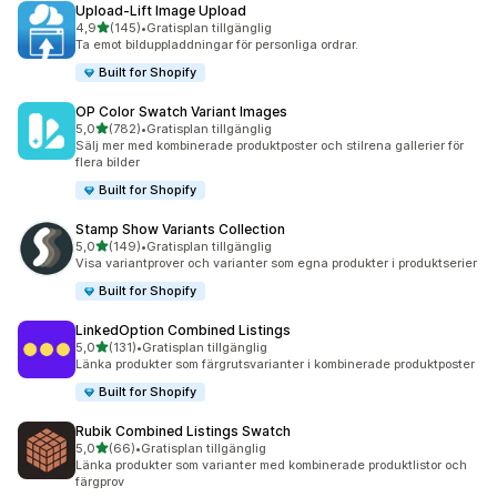
Upload‑Lift Image Upload
av 5 stjärnor
4,9
(145)
•
Gratisplan tillgänglig
145 recensioner totalt
Ta emot bilduppladdningar för personliga ordrar.
Built for Shopify
OP Color Swatch Variant Images
av 5 stjärnor
5,0
(782)
•
Gratisplan tillgänglig
782 recensioner totalt
Sälj mer med kombinerade produktposter och stilrena gallerier för
flera bilder
Built for Shopify
Stamp Show Variants Collection
av 5 stjärnor
5,0
(149)
•
Gratisplan tillgänglig
149 recensioner totalt
Visa variantprover och varianter som egna produkter i produktserier
Built for Shopify
LinkedOption Combined Listings
av 5 stjärnor
5,0
(131)
•
Gratisplan tillgänglig
131 recensioner totalt
Länka produkter som färgrutsvarianter i kombinerade produktposter
Built for Shopify
Rubik Combined Listings Swatch
av 5 stjärnor
5,0
(66)
•
Gratisplan tillgänglig
66 recensioner totalt
Länka produkter som varianter med kombinerade produktlistor och
färgprov