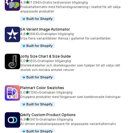
av 5 stjärnor
4,9
(1 296)
•
Gratis testversion tillgänglig
1296 recensioner totalt
Produktalternativ med förhandsgranskning i realtid för att sälja
anpassade produkter
Built for Shopify
SA Variant Image Automator
av 5 stjärnor
4,8
(684)
•
Gratisplan tillgänglig
684 recensioner totalt
Visa flera variantbilder. Rensa i galleriet för variantbilder.
Built for Shopify
Jotly Size Chart & Size Guide
av 5 stjärnor
5,0
(63)
•
Gratisplan tillgänglig
63 recensioner totalt
Storlekstabeller och storleksguider som hjälper till att välja rätt
storlek och minska antalet returer
Built for Shopify
Platmart Color Swatches
av 5 stjärnor
5,0
(126)
•
Gratisplan tillgänglig
126 recensioner totalt
Gruppera produkter med färgprover som kombinerade listningar
Built for Shopify
Qikify Custom Product Options
av 5 stjärnor
4,9
(901)
•
Gratisplan tillgänglig
901 recensioner totalt
AI-driven produktanpassare för anpassade variantalternativ
Built for Shopify