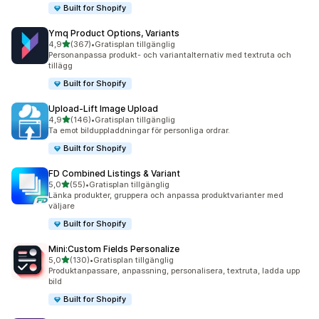
Built for Shopify
Ymq Product Options, Variants
av 5 stjärnor
4,9
(367)
•
Gratisplan tillgänglig
367 recensioner totalt
Personanpassa produkt- och variantalternativ med textruta och
tillägg
Built for Shopify
Upload‑Lift Image Upload
av 5 stjärnor
4,9
(146)
•
Gratisplan tillgänglig
146 recensioner totalt
Ta emot bilduppladdningar för personliga ordrar.
Built for Shopify
FD Combined Listings & Variant
av 5 stjärnor
5,0
(55)
•
Gratisplan tillgänglig
55 recensioner totalt
Länka produkter, gruppera och anpassa produktvarianter med
väljare
Built for Shopify
Mini:Custom Fields Personalize
av 5 stjärnor
5,0
(130)
•
Gratisplan tillgänglig
130 recensioner totalt
Produktanpassare, anpassning, personalisera, textruta, ladda upp
bild
Built for Shopify