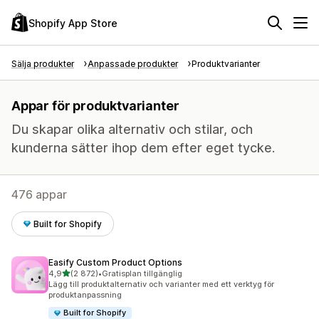
Shopify App Store
Sälja produkter
Anpassade produkter
Produktvarianter
Appar för produktvarianter
Du skapar olika alternativ och stilar, och
kunderna sätter ihop dem efter eget tycke.
476 appar
Built for Shopify
Easify Custom Product Options
av 5 stjärnor
4,9
(2 872)
•
Gratisplan tillgänglig
2872 recensioner totalt
Lägg till produktalternativ och varianter med ett verktyg för
produktanpassning
Built for Shopify