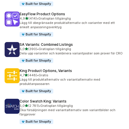
Built for Shopify
EasyFlow Product Options
av 5 stjärnor
4,9
(414)
•
Gratisplan tillgänglig
414 recensioner totalt
Lägg till obegränsade produktalternativ och varianter med ett
enkelt anpassningsverktyg
Built for Shopify
SA Variants: Combined Listings
av 5 stjärnor
5,0
(390)
•
Gratisplan tillgänglig
390 recensioner totalt
Dela upp varianter och kombinera variantposter som prover för CRO
Built for Shopify
King Product Options, Variants
av 5 stjärnor
4,7
(448)
•
Gratis
448 recensioner totalt
Lägg till produktalternativ och variantalternativ med
produktanpassaren
Built for Shopify
Color Swatch King: Variants
av 5 stjärnor
5,0
(2 781)
•
Gratisplan tillgänglig
2781 recensioner totalt
Öka försäljningen med variantalternativ som variantbilder och
färgprover
Built for Shopify