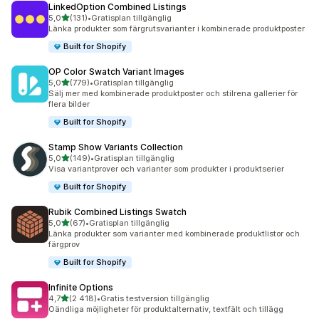
LinkedOption Combined Listings
av 5 stjärnor
5,0
(131)
•
Gratisplan tillgänglig
131 recensioner totalt
Länka produkter som färgrutsvarianter i kombinerade produktposter
Built for Shopify
OP Color Swatch Variant Images
av 5 stjärnor
5,0
(779)
•
Gratisplan tillgänglig
779 recensioner totalt
Sälj mer med kombinerade produktposter och stilrena gallerier för
flera bilder
Built for Shopify
Stamp Show Variants Collection
av 5 stjärnor
5,0
(149)
•
Gratisplan tillgänglig
149 recensioner totalt
Visa variantprover och varianter som produkter i produktserier
Built for Shopify
Rubik Combined Listings Swatch
av 5 stjärnor
5,0
(67)
•
Gratisplan tillgänglig
67 recensioner totalt
Länka produkter som varianter med kombinerade produktlistor och
färgprov
Built for Shopify
Infinite Options
av 5 stjärnor
4,7
(2 418)
•
Gratis testversion tillgänglig
2418 recensioner totalt
Oändliga möjligheter för produktalternativ, textfält och tillägg