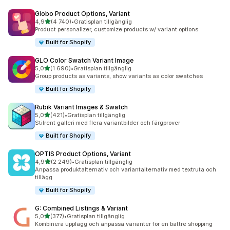
Globo Product Options, Variant
av 5 stjärnor
4,9
(4 740)
•
Gratisplan tillgänglig
4740 recensioner totalt
Product personalizer, customize products w/ variant options
Built for Shopify
GLO Color Swatch Variant Image
av 5 stjärnor
5,0
(1 690)
•
Gratisplan tillgänglig
1690 recensioner totalt
Group products as variants, show variants as color swatches
Built for Shopify
Rubik Variant Images & Swatch
av 5 stjärnor
5,0
(421)
•
Gratisplan tillgänglig
421 recensioner totalt
Stilrent galleri med flera variantbilder och färgprover
Built for Shopify
OPTIS Product Options, Variant
av 5 stjärnor
4,9
(2 249)
•
Gratisplan tillgänglig
2249 recensioner totalt
Anpassa produktalternativ och variantalternativ med textruta och
tillägg
Built for Shopify
G: Combined Listings & Variant
av 5 stjärnor
5,0
(377)
•
Gratisplan tillgänglig
377 recensioner totalt
Kombinera upplägg och anpassa varianter för en bättre shopping