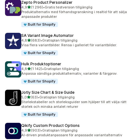
Zepto Product Personalizer
av 5 stjärnor
4,9
(1 296)
•
Gratis testversion tillgänglig
1296 recensioner totalt
Produktalternativ med förhandsgranskning i realtid för att sälja
anpassade produkter
Built for Shopify
SA Variant Image Automator
av 5 stjärnor
4,8
(683)
•
Gratisplan tillgänglig
683 recensioner totalt
Visa flera variantbilder. Rensa i galleriet för variantbilder.
Built for Shopify
Hulk Produktoptioner
av 5 stjärnor
4,8
(1 142)
•
Gratisplan tillgänglig
1142 recensioner totalt
Anpassa oändliga produktalternativ, varianter & färgprov.
Built for Shopify
Jotly Size Chart & Size Guide
av 5 stjärnor
5,0
(63)
•
Gratisplan tillgänglig
63 recensioner totalt
Storlekstabeller och storleksguider som hjälper till att välja rätt
storlek och minska antalet returer
Built for Shopify
Qikify Custom Product Options
av 5 stjärnor
4,9
(903)
•
Gratisplan tillgänglig
903 recensioner totalt
AI-driven produktanpassare för anpassade variantalternativ