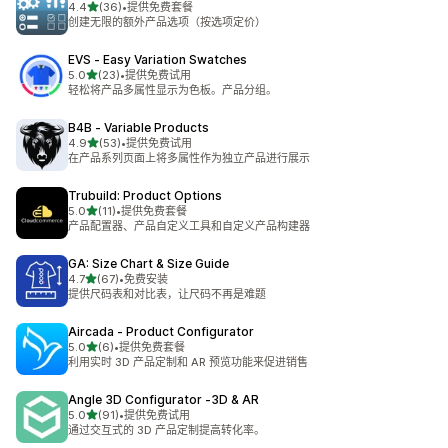
星（满分 5 星）
4.4
(36)
•
提供免费套餐
总共 36 条评论
创建无限的额外产品选项（按选项定价）
EVS ‑ Easy Variation Swatches
星（满分 5 星）
5.0
(23)
•
提供免费试用
总共 23 条评论
轻松将产品多属性显示为色板。产品分组。
B4B ‑ Variable Products
星（满分 5 星）
4.9
(53)
•
提供免费试用
总共 53 条评论
在产品系列页面上将多属性作为独立产品进行展示
Trubuild: Product Options
星（满分 5 星）
5.0
(11)
•
提供免费套餐
总共 11 条评论
产品配置器、产品自定义工具和自定义产品构建器
GA: Size Chart & Size Guide
星（满分 5 星）
4.7
(67)
•
免费安装
总共 67 条评论
提供尺码表和对比表，让尺码不再是难题
Aircada ‑ Product Configurator
星（满分 5 星）
5.0
(6)
•
提供免费套餐
总共 6 条评论
利用实时 3D 产品定制和 AR 预览功能来促进销售
Angle 3D Configurator ‑3D & AR
星（满分 5 星）
5.0
(91)
•
提供免费试用
总共 91 条评论
通过交互式的 3D 产品定制提高转化率。