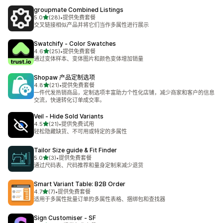
groupmate Combined Listings
星（满分 5 星）
5.0
(28)
•
提供免费套餐
总共 28 条评论
交叉链接相似产品并将它们当作多属性进行展示
Swatchify ‑ Color Swatches
星（满分 5 星）
4.6
(25)
•
提供免费套餐
总共 25 条评论
通过变体样本、变体图片和颜色变体增加销量
Shopaw 产品定制选项
星（满分 5 星）
4.8
(21)
•
提供免费套餐
总共 21 条评论
一件代发热销商品，定制选项丰富助力个性化店铺，减少商家和客户的信息
交流，快速转化订单成交率。
Veil ‑ Hide Sold Variants
星（满分 5 星）
4.5
(21)
•
提供免费试用
总共 21 条评论
轻松隐藏缺货、不可用或特定的多属性
Tailor Size guide & Fit Finder
星（满分 5 星）
5.0
(3)
•
提供免费套餐
总共 3 条评论
通过尺码表、尺码推荐和量身定制来减少退货
Smart Variant Table: B2B Order
星（满分 5 星）
4.7
(7)
•
提供免费套餐
总共 7 条评论
适用于多属性批量订单的多属性表格、捆绑包和查找器
Sign Customiser ‑ SF