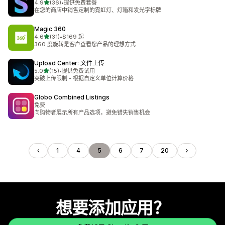
星（满分 5 星）
4.9
(36)
•
提供免费套餐
总共 36 条评论
在您的商店中销售定制的霓虹灯、灯箱和发光字标牌
Magic 360
星（满分 5 星）
4.6
(31)
•
$169 起
总共 31 条评论
360 度旋转是客户查看您产品的理想方式
Upload Center: 文件上传
星（满分 5 星）
5.0
(15)
•
提供免费试用
总共 15 条评论
突破上传限制 - 根据自定义单位计算价格
Globo Combined Listings
免费
向购物者展示所有产品选项，避免错失销售机会
1
4
5
6
7
20
想要添加应用？