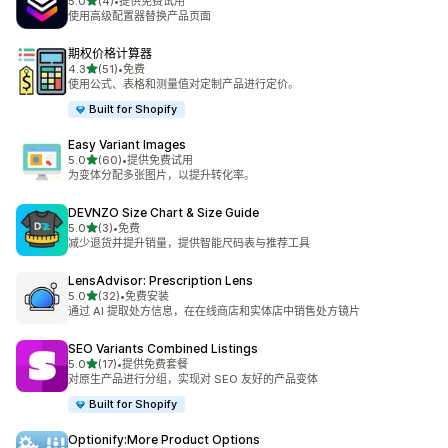
星（满分 5 星）
5.0
(4)
•
提供免费试用
总共 4 条评论
使用高级配置器替换产品页面
期权价格计算器
星（满分 5 星）
4.3
(51)
•
免费
总共 51 条评论
使用公式、表格和测量值对定制产品进行定价。
Built for Shopify
Easy Variant Images
星（满分 5 星）
5.0
(60)
•
提供免费试用
总共 60 条评论
为变体分配多张图片，以提升转化率。
DEVNZO Size Chart & Size Guide
星（满分 5 星）
5.0
(3)
•
免费
总共 3 条评论
减少退货并提升销量，提供智能尺码表与推荐工具
LensAdvisor: Prescription Lens
星（满分 5 星）
5.0
(32)
•
免费安装
总共 32 条评论
通过 AI 提取处方信息，在在线商店和实体店中销售处方镜片
SEO Variants Combined Listings
星（满分 5 星）
5.0
(17)
•
提供免费套餐
总共 17 条评论
对原生产品进行分组，实现对 SEO 友好的产品变体
Built for Shopify
Optionify:More Product Options