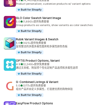
星（满分 5 星）
4.9
(4,740)
•
提供免费套餐
总共 4740 条评论
Product personalizer, customize products w/ variant options
Built for Shopify
GLO Color Swatch Variant Image
星（满分 5 星）
5.0
(1,690)
•
提供免费套餐
总共 1690 条评论
Group products as variants, show variants as color swatches
Built for Shopify
Rubik Variant Images & Swatch
星（满分 5 星）
5.0
(421)
•
提供免费套餐
总共 421 条评论
呈现整洁的多图多属性图库和多属性颜色色板
Built for Shopify
OPTIS Product Options, Variant
星（满分 5 星）
4.9
(2,249)
•
提供免费套餐
总共 2249 条评论
通过文本框、附加项个性化定制产品选项和多属性选项
Built for Shopify
G: Combined Listings & Variant
星（满分 5 星）
5.0
(377)
•
提供免费套餐
总共 377 条评论
组合产品并自定义多属性，打造更优质的购物体验
Built for Shopify
EasyFlow Product Options