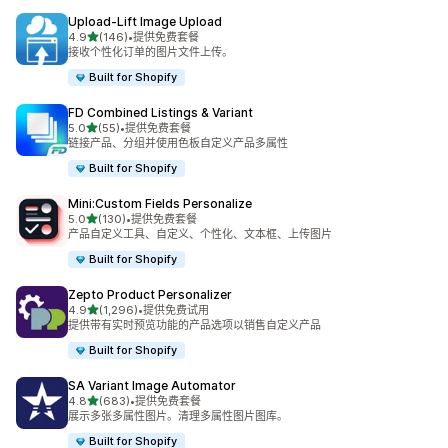
Upload‑Lift Image Upload
星（满分 5 星）
4.9
(146)
•
提供免费套餐
总共 146 条评论
接收个性化订单的图片文件上传。
Built for Shopify
FD Combined Listings & Variant
星（满分 5 星）
5.0
(55)
•
提供免费套餐
总共 55 条评论
链接产品、分组并使用色板自定义产品多属性
Built for Shopify
Mini:Custom Fields Personalize
星（满分 5 星）
5.0
(130)
•
提供免费套餐
总共 130 条评论
产品自定义工具、自定义、个性化、文本框、上传图片
Built for Shopify
Zepto Product Personalizer
星（满分 5 星）
4.9
(1,296)
•
提供免费试用
总共 1296 条评论
提供带有实时预览功能的产品选项以销售自定义产品
Built for Shopify
SA Variant Image Automator
星（满分 5 星）
4.8
(683)
•
提供免费套餐
总共 683 条评论
展示多张多属性图片。清理多属性图片图库。
Built for Shopify