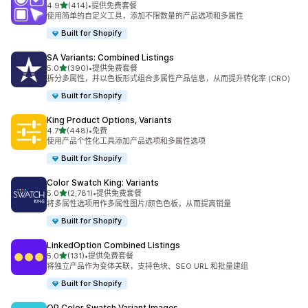
星（满分 5 星）
4.9
(414)
•
提供免费套餐
总共 414 条评论
使用简单的自定义工具，添加不限数量的产品选项和多属性
Built for Shopify
SA Variants: Combined Listings
星（满分 5 星）
5.0
(390)
•
提供免费套餐
总共 390 条评论
拆分多属性，并以色板形式组合多属性产品信息，从而提升转化率 (CRO)
Built for Shopify
King Product Options, Variants
星（满分 5 星）
4.7
(448)
•
免费
总共 448 条评论
使用产品个性化工具添加产品选项和多属性选项
Built for Shopify
Color Swatch King: Variants
星（满分 5 星）
5.0
(2,781)
•
提供免费套餐
总共 2781 条评论
将多属性选项用作多属性图片/颜色色板，从而提高销量
Built for Shopify
LinkedOption Combined Listings
星（满分 5 星）
5.0
(131)
•
提供免费套餐
总共 131 条评论
将独立产品作为变体关联，支持色块、SEO URL 和批量建组
Built for Shopify
OP Color Swatch Variant Images