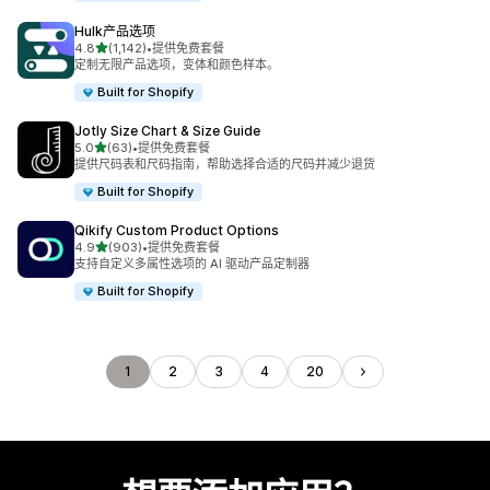
Hulk产品选项
星（满分 5 星）
4.8
(1,142)
•
提供免费套餐
总共 1142 条评论
定制无限产品选项，变体和颜色样本。
Built for Shopify
Jotly Size Chart & Size Guide
星（满分 5 星）
5.0
(63)
•
提供免费套餐
总共 63 条评论
提供尺码表和尺码指南，帮助选择合适的尺码并减少退货
Built for Shopify
Qikify Custom Product Options
星（满分 5 星）
4.9
(903)
•
提供免费套餐
总共 903 条评论
支持自定义多属性选项的 AI 驱动产品定制器
Built for Shopify
1
2
3
4
20