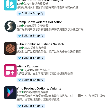
星（满分 5 星）
5.0
(779)
•
提供免费套餐
总共 779 条评论
借助组合列表和包含多张图片的简洁图片库提高销量
Built for Shopify
Stamp Show Variants Collection
星（满分 5 星）
5.0
(149)
•
提供免费套餐
总共 149 条评论
在产品系列中展示多属性色板并将多属性展示为独立产品
Built for Shopify
Rubik Combined Listings Swatch
星（满分 5 星）
5.0
(67)
•
提供免费套餐
总共 67 条评论
通过组合产品和颜色色板，将产品作为多属性进行链接
Built for Shopify
Infinite Options
星（满分 5 星）
4.7
(2,418)
•
提供免费试用
总共 2418 条评论
为产品选项、文本字段和附加项目提供无限选择
Built for Shopify
Ymq Product Options, Variants
星（满分 5 星）
4.9
(367)
•
提供免费套餐
总共 367 条评论
创建无限的应用选项来帮助商家增加销售额。对于中国用户，额外提供微信
支持，语音通话支持，远程指导支持。
Built for Shopify