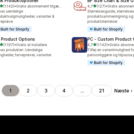
lk Produktoptioner
BF Size Chart & Size 
ud af 5 stjerner
ud af 5 stjerner
(1.142)
•
Gratis abonnement tilgængeligt
4,7
(127)
•
2 anmeldelser i alt
127 anmeldelser i alt
pas uendelige
Størrelsesguide, størrelse
duktvalgmuligheder, varianter &
produktsammenligning og
veprøve
produktstørrelser
Built for Shopify
Built for Shopify
 Product Options
PC ‑ Custom Product 
ud af 5 stjerner
ud af 5 stjerner
(1.197)
•
Gratis at installere
4,7
(1.142)
•
7 anmeldelser i alt
1142 anmeldelser i alt
pas produkter: Uendelige
Tilføj en variantmulighed fo
igheder, farveprøver, varianter
personliggøre og tilpasse 
Built for Shopify
Næste
1
2
3
4
…
21