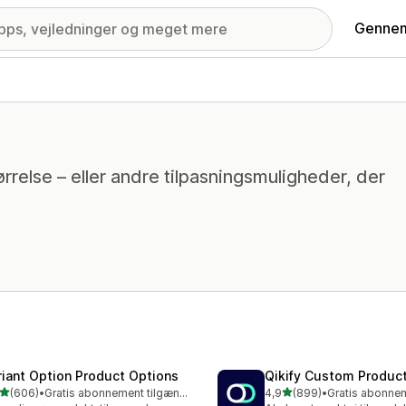
Gennem
relse – eller andre tilpasningsmuligheder, der
riant Option Product Options
Qikify Custom Produc
ud af 5 stjerner
ud af 5 stjerner
(606)
•
Gratis abonnement tilgængeligt
4,9
(899)
•
 anmeldelser i alt
899 anmeldelser i alt