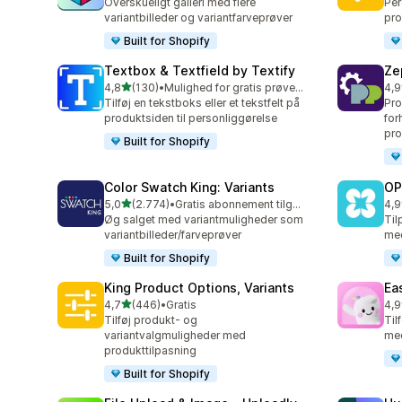
Overskueligt galleri med flere
Per
variantbilleder og variantfarveprøver
pro
Built for Shopify
Textbox & Textfield by Textify
Ze
ud af 5 stjerner
4,8
(130)
•
Mulighed for gratis prøveperiode
4,9
130 anmeldelser i alt
129
Tilføj en tekstboks eller et tekstfelt på
Pro
produktsiden til personliggørelse
for
pro
Built for Shopify
Color Swatch King: Variants
OP
ud af 5 stjerner
5,0
(2.774)
•
Gratis abonnement tilgængeligt
4,9
2774 anmeldelser i alt
224
Øg salget med variantmuligheder som
Til
variantbilleder/farveprøver
med
Built for Shopify
King Product Options, Variants
Ea
ud af 5 stjerner
4,7
(446)
•
Gratis
4,9
446 anmeldelser i alt
285
Tilføj produkt- og
Til
variantvalgmuligheder med
med
produkttilpasning
Built for Shopify