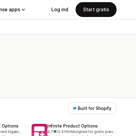
se apps
Log ind
Start gratis
Built for Shopify
t Options
Infinite Product Options
ud af 5 stjerner
Gratis abonnement tilgængeligt
4,7
(2.416)
•
Mulighed for gratis prøveperiode
2416 anmeldelser i alt