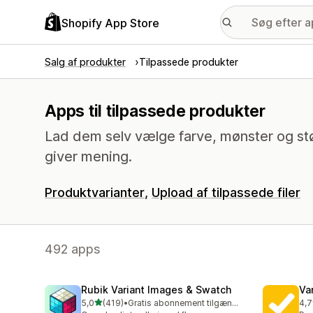
Shopify App Store
Salg af produkter
Tilpassede produkter
Apps til tilpassede produkter
Lad dem selv vælge farve, mønster og stør
giver mening.
Produktvarianter
Upload af tilpassede filer
492 apps
Rubik Variant Images & Swatch
Va
ud af 5 stjerner
5,0
(419)
•
Gratis abonnement tilgængeligt
4,7
419 anmeldelser i alt
606