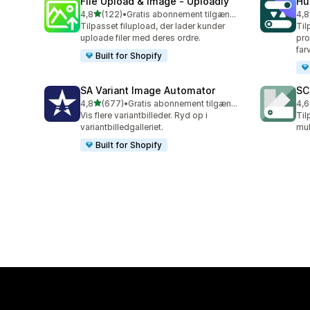
File Upload & Image ‑ Uploadly
Hu
ud af 5 stjerner
4,8
(122)
•
Gratis abonnement tilgængeligt
4,8
122 anmeldelser i alt
114
Tilpasset filupload, der lader kunder
Til
uploade filer med deres ordre.
pro
far
Built for Shopify
SA Variant Image Automator
SC
ud af 5 stjerner
4,8
(677)
•
Gratis abonnement tilgængeligt
4,6
677 anmeldelser i alt
119
Vis flere variantbilleder. Ryd op i
Til
variantbilledgalleriet.
mul
Built for Shopify