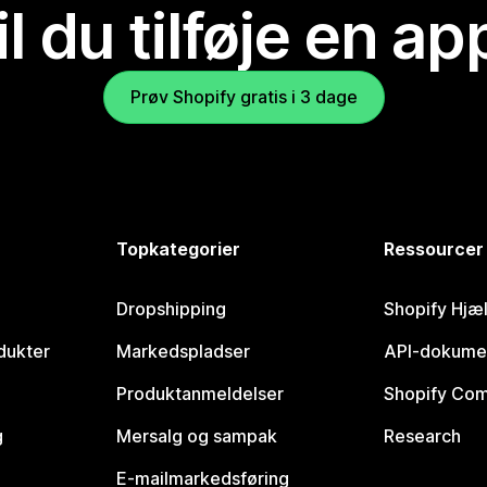
il du tilføje en ap
Prøv Shopify gratis i 3 dage
Topkategorier
Ressourcer
Dropshipping
Shopify Hjæ
dukter
Markedspladser
API-dokume
Produktanmeldelser
Shopify Co
g
Mersalg og sampak
Research
E-mailmarkedsføring