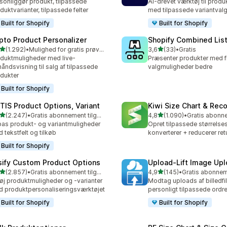
sonliggør produkt, tilpassede
AI-drevet værktøj til produ
duktvarianter, tilpassede felter
med tilpassede variantval
Built for Shopify
Built for Shopify
pto Product Personalizer
Shopify Combined Lis
ud af 5 stjerner
ud af 5 stjerner
(1.292)
•
Mulighed for gratis prøveperiode
3,6
(33)
•
Gratis
2 anmeldelser i alt
33 anmeldelser i alt
duktmuligheder med live-
Præsenter produkter med f
håndsvisning til salg af tilpassede
valgmuligheder bedre
dukter
Built for Shopify
TIS Product Options, Variant
Kiwi Size Chart & Re
ud af 5 stjerner
ud af 5 stjerner
(2.247)
•
Gratis abonnement tilgængeligt
4,8
(1.090)
•
7 anmeldelser i alt
1090 anmeldelser i alt
pas produkt- og variantmuligheder
Opret tilpassede størrelses
 tekstfelt og tilkøb
konverterer + reducerer ret
Built for Shopify
sify Custom Product Options
Upload‑Lift Image Up
ud af 5 stjerner
ud af 5 stjerner
(2.857)
•
Gratis abonnement tilgængeligt
4,9
(145)
•
7 anmeldelser i alt
145 anmeldelser i alt
føj produktmuligheder og -varianter
Modtag uploads af billedfile
 produktpersonaliseringsværktøjet
personligt tilpassede ordre
Built for Shopify
Built for Shopify