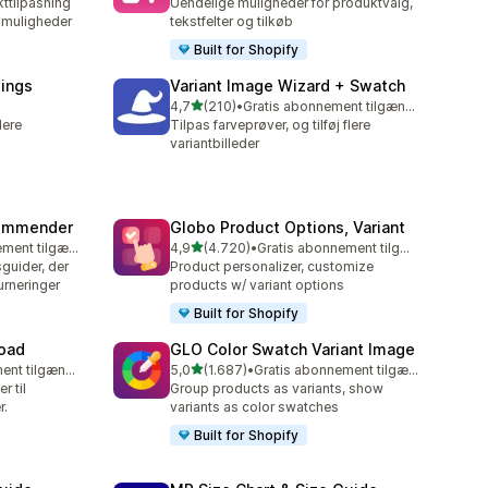
kttilpasning
Uendelige muligheder for produktvalg,
gmuligheder
tekstfelter og tilkøb
Built for Shopify
tings
Variant Image Wizard + Swatch
ud af 5 stjerner
4,7
(210)
•
Gratis abonnement tilgængeligt
210 anmeldelser i alt
lere
Tilpas farveprøver, og tilføj flere
variantbilleder
commender
Globo Product Options, Variant
ud af 5 stjerner
Gratis abonnement tilgængeligt
4,9
(4.720)
•
Gratis abonnement tilgængeligt
4720 anmeldelser i alt
guider, der
Product personalizer, customize
urneringer
products w/ variant options
Built for Shopify
load
GLO Color Swatch Variant Image
ud af 5 stjerner
Gratis abonnement tilgængeligt
5,0
(1.687)
•
Gratis abonnement tilgængeligt
1687 anmeldelser i alt
r til
Group products as variants, show
r.
variants as color swatches
Built for Shopify