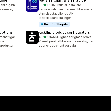
Guide
MP Size Chart & Size Guide
ud af 5 stjerner
Gratis abonnement tilgængeligt
5,0
(818)
•
Gratis at installere
818 anmeldelser i alt
sskemaer,
Reducer returneringer med tilpassede
størrelsestabeller og AI-
størrelsesanbefalinger
Built for Shopify
Options
Kickflip product configurators
ud af 5 stjerner
Gratis abonnement tilgængeligt
4,6
(134)
•
Mulighed for gratis prøveperiode
134 anmeldelser i alt
r at
Visuelt produkttilpasningsværktøj, der
produkter
øger engagement og salg