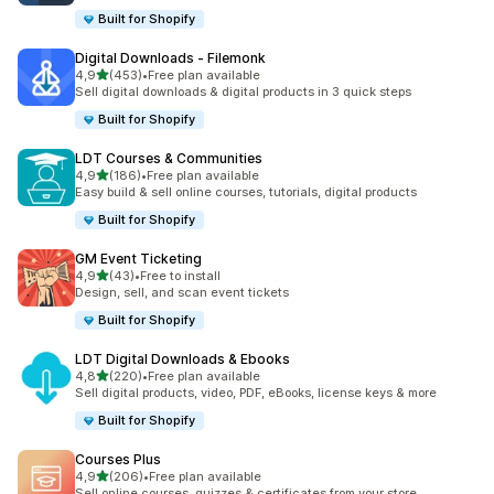
Built for Shopify
Digital Downloads ‑ Filemonk
av 5 stjerner
4,9
(453)
•
Free plan available
Totalt 453 omtaler
Sell digital downloads & digital products in 3 quick steps
Built for Shopify
LDT Courses & Communities
av 5 stjerner
4,9
(186)
•
Free plan available
Totalt 186 omtaler
Easy build & sell online courses, tutorials, digital products
Built for Shopify
GM Event Ticketing
av 5 stjerner
4,9
(43)
•
Free to install
Totalt 43 omtaler
Design, sell, and scan event tickets
Built for Shopify
LDT Digital Downloads & Ebooks
av 5 stjerner
4,8
(220)
•
Free plan available
Totalt 220 omtaler
Sell digital products, video, PDF, eBooks, license keys & more
Built for Shopify
Courses Plus
av 5 stjerner
4,9
(206)
•
Free plan available
Totalt 206 omtaler
Sell online courses, quizzes & certificates from your store