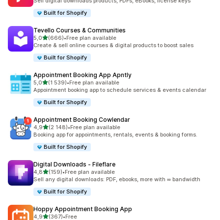
Sell digital downloads products, PDFs, eBooks, license keys
Built for Shopify
Tevello Courses & Communities
av 5 stjerner
5,0
(666)
•
Free plan available
Totalt 666 omtaler
Create & sell online courses & digital products to boost sales
Built for Shopify
Appointment Booking App Apntly
av 5 stjerner
5,0
(1 539)
•
Free plan available
Totalt 1539 omtaler
Appointment booking app to schedule services & events calendar
Built for Shopify
Appointment Booking Cowlendar
av 5 stjerner
4,9
(2 148)
•
Free plan available
Totalt 2148 omtaler
Booking app for appointments, rentals, events & booking forms.
Built for Shopify
Digital Downloads ‑ Fileflare
av 5 stjerner
4,8
(159)
•
Free plan available
Totalt 159 omtaler
Sell any digital downloads: PDF, ebooks, more with ∞ bandwidth
Built for Shopify
Hoppy Appointment Booking App
av 5 stjerner
4,9
(367)
•
Free
Totalt 367 omtaler