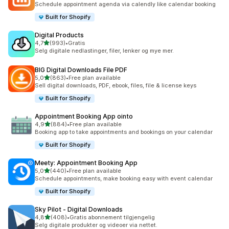
Schedule appointment agenda via calendly like calendar booking
Built for Shopify
Digital Products
av 5 stjerner
4,7
(993)
•
Gratis
Totalt 993 omtaler
Selg digitale nedlastinger, filer, lenker og mye mer.
BIG Digital Downloads File PDF
av 5 stjerner
5,0
(863)
•
Free plan available
Totalt 863 omtaler
Sell digital downloads, PDF, ebook, files, file & license keys
Built for Shopify
Appointment Booking App ointo
av 5 stjerner
4,9
(884)
•
Free plan available
Totalt 884 omtaler
Booking app to take appointments and bookings on your calendar
Built for Shopify
Meety: Appointment Booking App
av 5 stjerner
5,0
(440)
•
Free plan available
Totalt 440 omtaler
Schedule appointments, make booking easy with event calendar
Built for Shopify
Sky Pilot ‑ Digital Downloads
av 5 stjerner
4,8
(408)
•
Gratis abonnement tilgjengelig
Totalt 408 omtaler
Selg digitale produkter og videoer via nettet.