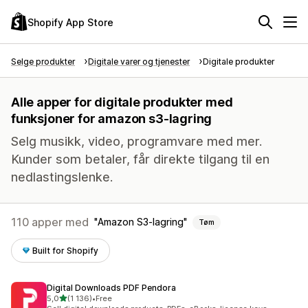
Shopify App Store
Selge produkter
Digitale varer og tjenester
Digitale produkter
Alle apper for digitale produkter med
funksjoner for amazon s3-lagring
Selg musikk, video, programvare med mer.
Kunder som betaler, får direkte tilgang til en
nedlastingslenke.
110 apper med
Amazon S3-lagring
Tøm
Built for Shopify
Digital Downloads PDF Pendora
av 5 stjerner
5,0
(1 136)
•
Free
Totalt 1136 omtaler