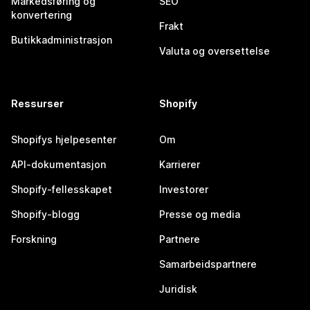
Markedsføring og
SEO
konvertering
Frakt
Butikkadministrasjon
Valuta og oversettelse
Ressurser
Shopify
Shopifys hjelpesenter
Om
API-dokumentasjon
Karrierer
Shopify-fellesskapet
Investorer
Shopify-blogg
Presse og media
Forskning
Partnere
Samarbeidspartnere
Juridisk