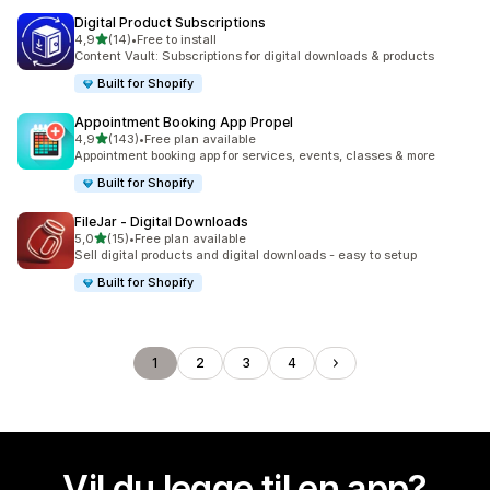
Digital Product Subscriptions
av 5 stjerner
4,9
(14)
•
Free to install
Totalt 14 omtaler
Content Vault: Subscriptions for digital downloads & products
Built for Shopify
Appointment Booking App Propel
av 5 stjerner
4,9
(143)
•
Free plan available
Totalt 143 omtaler
Appointment booking app for services, events, classes & more
Built for Shopify
FileJar ‑ Digital Downloads
av 5 stjerner
5,0
(15)
•
Free plan available
Totalt 15 omtaler
Sell digital products and digital downloads - easy to setup
Built for Shopify
1
2
3
4
Vil du legge til en app?