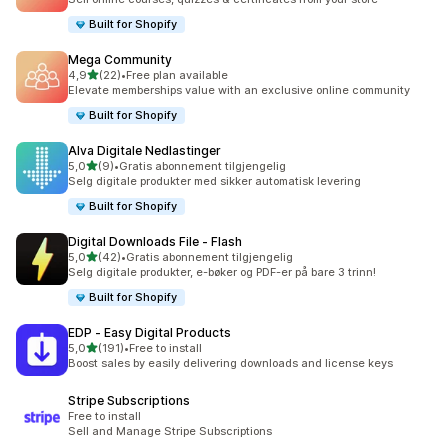
Built for Shopify
Mega Community
av 5 stjerner
4,9
(22)
•
Free plan available
Totalt 22 omtaler
Elevate memberships value with an exclusive online community
Built for Shopify
Alva Digitale Nedlastinger
av 5 stjerner
5,0
(9)
•
Gratis abonnement tilgjengelig
Totalt 9 omtaler
Selg digitale produkter med sikker automatisk levering
Built for Shopify
Digital Downloads File ‑ Flash
av 5 stjerner
5,0
(42)
•
Gratis abonnement tilgjengelig
Totalt 42 omtaler
Selg digitale produkter, e-bøker og PDF-er på bare 3 trinn!
Built for Shopify
EDP ‑ Easy Digital Products
av 5 stjerner
5,0
(191)
•
Free to install
Totalt 191 omtaler
Boost sales by easily delivering downloads and license keys
Stripe Subscriptions
Free to install
Sell and Manage Stripe Subscriptions