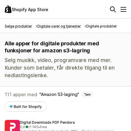
Shopify App Store
Selge produkter
Digitale varer og tjenester
Digitale produkter
Alle apper for digitale produkter med
funksjoner for amazon s3-lagring
Selg musikk, video, programvare med mer.
Kunder som betaler, får direkte tilgang til en
nedlastingslenke.
111 apper med
Amazon S3-lagring
Tøm
Built for Shopify
Digital Downloads PDF Pendora
av 5 stjerner
5,0
(1 141)
•
Free
Totalt 1141 omtaler