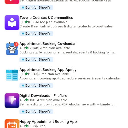
Sell digital downloads products, PDFs, eBooks, license keys
Built for Shopify
Tevello Courses & Communities
av 5 stjerner
5,0
(665)
•
Free plan available
Totalt 665 omtaler
Create & sell online courses & digital products to boost sales
Built for Shopify
Appointment Booking Cowlendar
av 5 stjerner
4,9
(2 148)
•
Free plan available
Totalt 2148 omtaler
Booking app for appointments, rentals, events & booking forms.
Built for Shopify
Appointment Booking App Apntly
av 5 stjerner
5,0
(1 541)
•
Free plan available
Totalt 1541 omtaler
Appointment booking app to schedule services & events calendar
Built for Shopify
Digital Downloads ‑ Fileflare
av 5 stjerner
4,8
(160)
•
Free plan available
Totalt 160 omtaler
Sell any digital downloads: PDF, ebooks, more with ∞ bandwidth
Built for Shopify
Hoppy Appointment Booking App
av 5 stjerner
4,9
(366)
•
Free
Totalt 366 omtaler