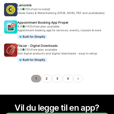
LemonInk
av 5 stjerner
5,0
(10)
•
Free to install
Totalt 10 omtaler
Ebook Sales & Watermarking (EPUB, MOBI, PDF and audiobooks)
Appointment Booking App Propel
av 5 stjerner
4,9
(143)
•
Free plan available
Totalt 143 omtaler
Appointment booking app for services, events, classes & more
Built for Shopify
FileJar ‑ Digital Downloads
av 5 stjerner
5,0
(15)
•
Free plan available
Totalt 15 omtaler
Sell digital products and digital downloads - easy to setup
Built for Shopify
1
2
3
4
Vil du legge til en app?