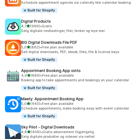
Schedule appointment agenda via calendly like calendar booking
Built for Shopify
Digital Products
av 5 stjerner
4,7
(999)
•
Gratis
Totalt 999 omtaler
Selg digitale nedlastinger, filer, lenker og mye mer.
BIG Digital Downloads File PDF
av 5 stjerner
5,0
(862)
•
Free plan available
Totalt 862 omtaler
Sell digital downloads, PDF, ebook, files, file & license keys
Built for Shopify
Appointment Booking App ointo
av 5 stjerner
4,9
(886)
•
Free plan available
Totalt 886 omtaler
Booking app to take appointments and bookings on your calendar
Built for Shopify
Meety: Appointment Booking App
av 5 stjerner
5,0
(440)
•
Free plan available
Totalt 440 omtaler
Schedule appointments, make booking easy with event calendar
Built for Shopify
Sky Pilot ‑ Digital Downloads
av 5 stjerner
4,8
(408)
•
Gratis abonnement tilgjengelig
Totalt 408 omtaler
Selg digitale produkter og videoer via nettet.