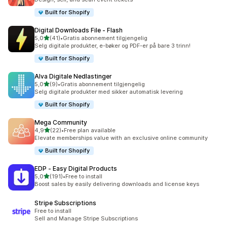
Built for Shopify
Digital Downloads File ‑ Flash
av 5 stjerner
5,0
(41)
•
Gratis abonnement tilgjengelig
Totalt 41 omtaler
Selg digitale produkter, e-bøker og PDF-er på bare 3 trinn!
Built for Shopify
Alva Digitale Nedlastinger
av 5 stjerner
5,0
(9)
•
Gratis abonnement tilgjengelig
Totalt 9 omtaler
Selg digitale produkter med sikker automatisk levering
Built for Shopify
Mega Community
av 5 stjerner
4,9
(22)
•
Free plan available
Totalt 22 omtaler
Elevate memberships value with an exclusive online community
Built for Shopify
EDP ‑ Easy Digital Products
av 5 stjerner
5,0
(191)
•
Free to install
Totalt 191 omtaler
Boost sales by easily delivering downloads and license keys
Stripe Subscriptions
Free to install
Sell and Manage Stripe Subscriptions