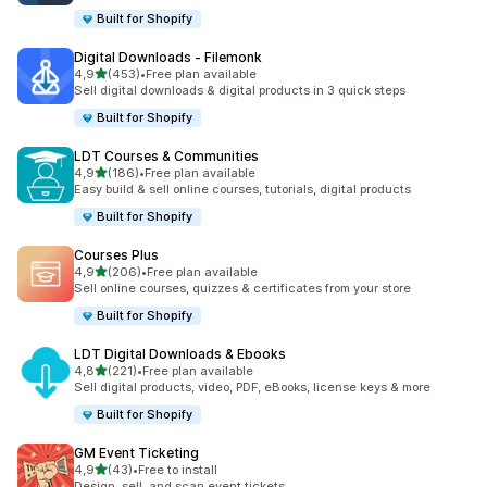
Built for Shopify
Digital Downloads ‑ Filemonk
av 5 stjerner
4,9
(453)
•
Free plan available
Totalt 453 omtaler
Sell digital downloads & digital products in 3 quick steps
Built for Shopify
LDT Courses & Communities
av 5 stjerner
4,9
(186)
•
Free plan available
Totalt 186 omtaler
Easy build & sell online courses, tutorials, digital products
Built for Shopify
Courses Plus
av 5 stjerner
4,9
(206)
•
Free plan available
Totalt 206 omtaler
Sell online courses, quizzes & certificates from your store
Built for Shopify
LDT Digital Downloads & Ebooks
av 5 stjerner
4,8
(221)
•
Free plan available
Totalt 221 omtaler
Sell digital products, video, PDF, eBooks, license keys & more
Built for Shopify
GM Event Ticketing
av 5 stjerner
4,9
(43)
•
Free to install
Totalt 43 omtaler
Design, sell, and scan event tickets