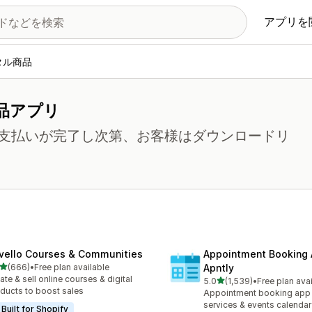
アプリを
タル商品
品アプリ
支払いが完了し次第、お客様はダウンロードリ
vello Courses & Communities
Appointment Booking
5つ星中
(666)
•
Free plan available
Apntly
計レビュー数：666件
ate & sell online courses & digital
5つ星中
5.0
(1,539)
•
Free plan ava
合計レビュー数：1539件
ducts to boost sales
Appointment booking app 
services & events calendar
Built for Shopify