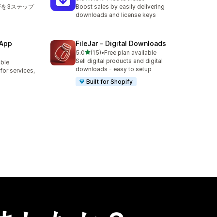
合計レビュー数：191件
Fを3ステップ
Boost sales by easily delivering
downloads and license keys
 App
FileJar ‑ Digital Downloads
5つ星中
5.0
(15)
•
Free plan available
合計レビュー数：15件
Sell digital products and digital
able
downloads - easy to setup
or services,
Built for Shopify