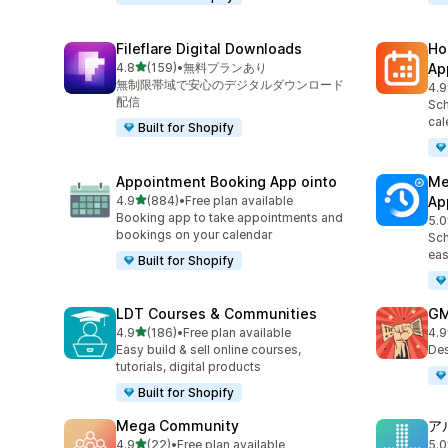
Fileflare Digital Downloads
Ho
5つ星中
4.8
(159)
•
無料プランあり
Ap
合計レビュー数：159件
無制限帯域で安心のデジタルダウンロード
4.9
合
配信
Sch
cal
Built for Shopify
Appointment Booking App ointo
Me
5つ星中
4.9
(884)
•
Free plan available
Ap
合計レビュー数：884件
Booking app to take appointments and
5.0
合
bookings on your calendar
Sch
eas
Built for Shopify
LDT Courses & Communities
GM
5つ星中
4.9
(186)
•
Free plan available
4.9
合計レビュー数：186件
合
Easy build & sell online courses,
Des
tutorials, digital products
Built for Shopify
Mega Community
ア
5つ星中
4.9
(22)
•
Free plan available
5.0