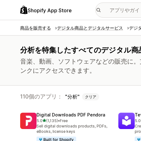
Shopify App Store
商品を販売する
デジタル商品とデジタルサービス
デジ
分析を特集したすべてのデジタル商
音楽、動画、ソフトウェアなどの販売に。
ンクにアクセスできます。
110個のアプリ：
分析
クリア
Digital Downloads PDF Pendora
Te
5つ星中
5.0
(1,135)
•
Free
5.0
合計レビュー数：1135件
合
Sell digital downloads products, PDFs,
Cre
eBooks, license keys
pro
Built for Shopify