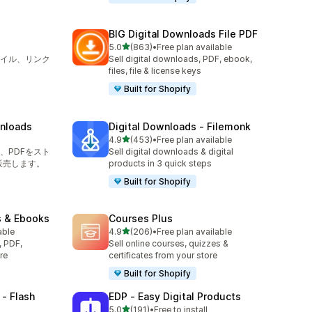
BIG Digital Downloads File PDF
5つ星中
5.0
(863)
•
Free plan available
合計レビュー数：863件
イル、リンク
Sell digital downloads, PDF, ebook,
files, file & license keys
Built for Shopify
wnloads
Digital Downloads ‑ Filemonk
5つ星中
4.9
(453)
•
Free plan available
合計レビュー数：453件
、PDFをスト
Sell digital downloads & digital
販売します。
products in 3 quick steps
Built for Shopify
s & Ebooks
Courses Plus
5つ星中
able
4.9
(206)
•
Free plan available
合計レビュー数：206件
, PDF,
Sell online courses, quizzes &
re
certificates from your store
Built for Shopify
 ‑ Flash
EDP ‑ Easy Digital Products
5つ星中
5.0
(191)
•
Free to install