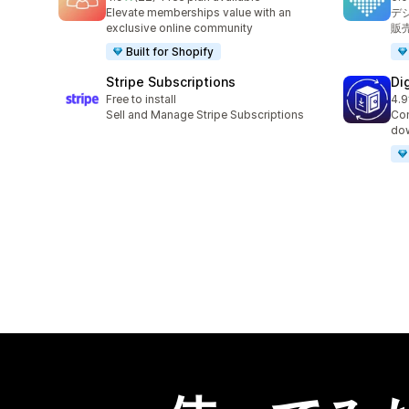
合計レビュー数：22件
合
Elevate memberships value with an
デ
exclusive online community
販
Built for Shopify
Stripe Subscriptions
Di
Free to install
4.9
合
Sell and Manage Stripe Subscriptions
Con
dow