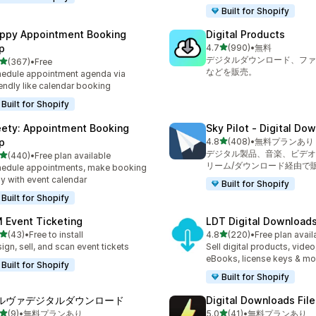
Built for Shopify
ppy Appointment Booking
Digital Products
5つ星中
p
4.7
(990)
•
無料
合計レビュー数：990件
デジタルダウンロード、ファ
5つ星中
(367)
•
Free
計レビュー数：367件
などを販売。
edule appointment agenda via
endly like calendar booking
Built for Shopify
ety: Appointment Booking
Sky Pilot ‑ Digital Do
5つ星中
p
4.8
(408)
•
無料プランあり
合計レビュー数：408件
デジタル製品、音楽、ビデオ
5つ星中
(440)
•
Free plan available
計レビュー数：440件
リーム/ダウンロード経由で
edule appointments, make booking
y with event calendar
Built for Shopify
Built for Shopify
 Event Ticketing
LDT Digital Download
5つ星中
5つ星中
(43)
•
Free to install
4.8
(220)
•
Free plan avail
計レビュー数：43件
合計レビュー数：220件
ign, sell, and scan event tickets
Sell digital products, video
eBooks, license keys & mo
Built for Shopify
Built for Shopify
ルヴァデジタルダウンロード
Digital Downloads File
5つ星中
5つ星中
(9)
•
無料プランあり
5.0
(41)
•
無料プランあり