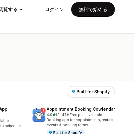
閲覧する
ログイン
無料で始める
Built for Shopify
 App
Appointment Booking Cowlendar
5つ星中
4.9
(2,147)
•
Free plan available
合計レビュー数：2147件
Booking app for appointments, rentals,
ilable
events & booking forms.
to schedule
Built for Shopify