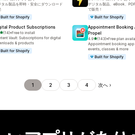
計レビュー数：9件
合計レビュー数：41件
ジタル製品を即時・安全にダウンロード
デジタル製品、eBook、PD
売
で販売！
Built for Shopify
Built for Shopify
gital Product Subscriptions
Appointment Booking
5つ星中
(14)
•
Free to install
Propel
計レビュー数：14件
tent Vault: Subscriptions for digital
5つ星中
4.9
(143)
•
Free plan avail
合計レビュー数：143件
nloads & products
Appointment booking app f
events, classes & more
Built for Shopify
Built for Shopify
次へ
1
2
3
4