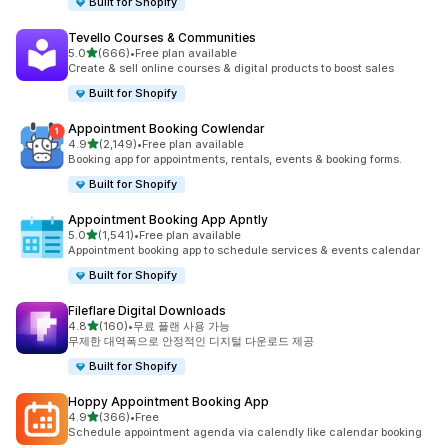
Built for Shopify
Tevello Courses & Communities
별 5개 중
5.0
(666)
•
Free plan available
총 리뷰 666개
Create & sell online courses & digital products to boost sales
Built for Shopify
Appointment Booking Cowlendar
별 5개 중
4.9
(2,149)
•
Free plan available
총 리뷰 2149개
Booking app for appointments, rentals, events & booking forms.
Built for Shopify
Appointment Booking App Apntly
별 5개 중
5.0
(1,541)
•
Free plan available
총 리뷰 1541개
Appointment booking app to schedule services & events calendar
Built for Shopify
Fileflare Digital Downloads
별 5개 중
4.8
(160)
•
무료 플랜 사용 가능
총 리뷰 160개
무제한 대역폭으로 안정적인 디지털 다운로드 제공
Built for Shopify
Hoppy Appointment Booking App
별 5개 중
4.9
(366)
•
Free
총 리뷰 366개
Schedule appointment agenda via calendly like calendar booking