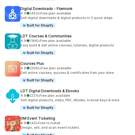
Digital Downloads ‑ Filemonk
별 5개 중
4.9
(453)
•
Free plan available
총 리뷰 453개
Sell digital downloads & digital products in 3 quick steps
Built for Shopify
LDT Courses & Communities
별 5개 중
4.9
(186)
•
Free plan available
총 리뷰 186개
Easy build & sell online courses, tutorials, digital products
Built for Shopify
Courses Plus
별 5개 중
4.9
(206)
•
Free plan available
총 리뷰 206개
Sell online courses, quizzes & certificates from your store
Built for Shopify
LDT Digital Downloads & Ebooks
별 5개 중
4.8
(221)
•
Free plan available
총 리뷰 221개
Sell digital products, video, PDF, eBooks, license keys & more
Built for Shopify
GM Event Ticketing
별 5개 중
4.9
(43)
•
Free to install
총 리뷰 43개
Design, sell, and scan event tickets