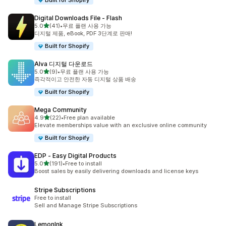
Built for Shopify
Digital Downloads File ‑ Flash
별 5개 중
5.0
(41)
•
무료 플랜 사용 가능
총 리뷰 41개
디지털 제품, eBook, PDF 3단계로 판매!
Built for Shopify
Alva 디지털 다운로드
별 5개 중
5.0
(9)
•
무료 플랜 사용 가능
총 리뷰 9개
즉각적이고 안전한 자동 디지털 상품 배송
Built for Shopify
Mega Community
별 5개 중
4.9
(22)
•
Free plan available
총 리뷰 22개
Elevate memberships value with an exclusive online community
Built for Shopify
EDP ‑ Easy Digital Products
별 5개 중
5.0
(191)
•
Free to install
총 리뷰 191개
Boost sales by easily delivering downloads and license keys
Stripe Subscriptions
Free to install
Sell and Manage Stripe Subscriptions
LemonInk