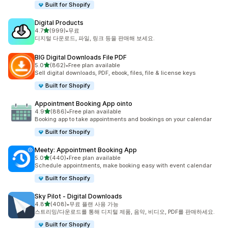
Built for Shopify
Digital Products
별 5개 중
4.7
(999)
•
무료
총 리뷰 999개
디지털 다운로드, 파일, 링크 등을 판매해 보세요.
BIG Digital Downloads File PDF
별 5개 중
5.0
(862)
•
Free plan available
총 리뷰 862개
Sell digital downloads, PDF, ebook, files, file & license keys
Built for Shopify
Appointment Booking App ointo
별 5개 중
4.9
(886)
•
Free plan available
총 리뷰 886개
Booking app to take appointments and bookings on your calendar
Built for Shopify
Meety: Appointment Booking App
별 5개 중
5.0
(440)
•
Free plan available
총 리뷰 440개
Schedule appointments, make booking easy with event calendar
Built for Shopify
Sky Pilot ‑ Digital Downloads
별 5개 중
4.8
(408)
•
무료 플랜 사용 가능
총 리뷰 408개
스트리밍/다운로드를 통해 디지털 제품, 음악, 비디오, PDF를 판매하세요.
Built for Shopify