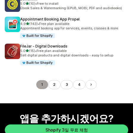
별 5개 중
5.0
(10)
•
Free to install
총 리뷰 10개
Ebook Sales & Watermarking (EPUB, MOBI, PDF and audiobooks)
Appointment Booking App Propel
별 5개 중
4.9
(143)
•
Free plan available
총 리뷰 143개
Appointment booking app for services, events, classes & more
Built for Shopify
FileJar ‑ Digital Downloads
별 5개 중
5.0
(15)
•
Free plan available
총 리뷰 15개
Sell digital products and digital downloads - easy to setup
Built for Shopify
1
2
3
4
앱을 추가하시겠어요?
Shopify 3일 무료 체험