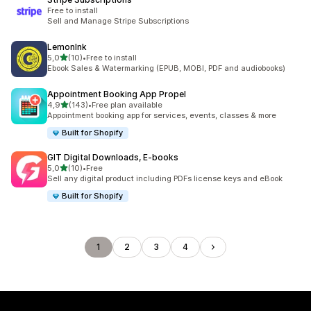
Free to install
Sell and Manage Stripe Subscriptions
LemonInk
de 5 estrelas
5,0
(10)
•
Free to install
10 total de avaliações
Ebook Sales & Watermarking (EPUB, MOBI, PDF and audiobooks)
Appointment Booking App Propel
de 5 estrelas
4,9
(143)
•
Free plan available
143 total de avaliações
Appointment booking app for services, events, classes & more
Built for Shopify
GIT Digital Downloads, E‑books
de 5 estrelas
5,0
(10)
•
Free
10 total de avaliações
Sell any digital product including PDFs license keys and eBook
Built for Shopify
1
2
3
4