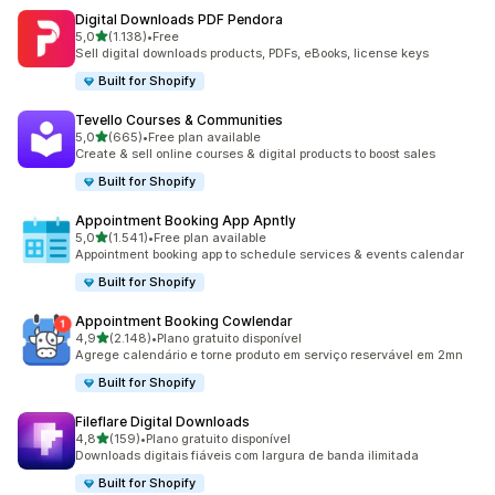
Digital Downloads PDF Pendora
de 5 estrelas
5,0
(1.138)
•
Free
1138 total de avaliações
Sell digital downloads products, PDFs, eBooks, license keys
Built for Shopify
Tevello Courses & Communities
de 5 estrelas
5,0
(665)
•
Free plan available
665 total de avaliações
Create & sell online courses & digital products to boost sales
Built for Shopify
Appointment Booking App Apntly
de 5 estrelas
5,0
(1.541)
•
Free plan available
1541 total de avaliações
Appointment booking app to schedule services & events calendar
Built for Shopify
Appointment Booking Cowlendar
de 5 estrelas
4,9
(2.148)
•
Plano gratuito disponível
2148 total de avaliações
Agrege calendário e torne produto em serviço reservável em 2mn
Built for Shopify
Fileflare Digital Downloads
de 5 estrelas
4,8
(159)
•
Plano gratuito disponível
159 total de avaliações
Downloads digitais fiáveis com largura de banda ilimitada
Built for Shopify