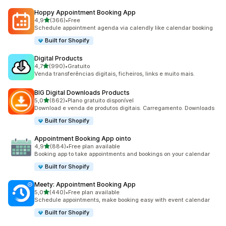
Hoppy Appointment Booking App
de 5 estrelas
4,9
(366)
•
Free
366 total de avaliações
Schedule appointment agenda via calendly like calendar booking
Built for Shopify
Digital Products
de 5 estrelas
4,7
(990)
•
Gratuito
990 total de avaliações
Venda transferências digitais, ficheiros, links e muito mais.
BIG Digital Downloads Products
de 5 estrelas
5,0
(862)
•
Plano gratuito disponível
862 total de avaliações
Download e venda de produtos digitais. Carregamento. Downloads
Built for Shopify
Appointment Booking App ointo
de 5 estrelas
4,9
(884)
•
Free plan available
884 total de avaliações
Booking app to take appointments and bookings on your calendar
Built for Shopify
Meety: Appointment Booking App
de 5 estrelas
5,0
(440)
•
Free plan available
440 total de avaliações
Schedule appointments, make booking easy with event calendar
Built for Shopify