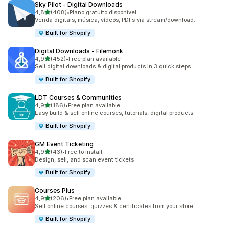
Sky Pilot ‑ Digital Downloads
de 5 estrelas
4,8
(408)
•
Plano gratuito disponível
408 total de avaliações
Venda digitais, música, vídeos, PDFs via stream/download.
Built for Shopify
Digital Downloads ‑ Filemonk
de 5 estrelas
4,9
(452)
•
Free plan available
452 total de avaliações
Sell digital downloads & digital products in 3 quick steps
Built for Shopify
LDT Courses & Communities
de 5 estrelas
4,9
(186)
•
Free plan available
186 total de avaliações
Easy build & sell online courses, tutorials, digital products
Built for Shopify
GM Event Ticketing
de 5 estrelas
4,9
(43)
•
Free to install
43 total de avaliações
Design, sell, and scan event tickets
Built for Shopify
Courses Plus
de 5 estrelas
4,9
(206)
•
Free plan available
206 total de avaliações
Sell online courses, quizzes & certificates from your store
Built for Shopify