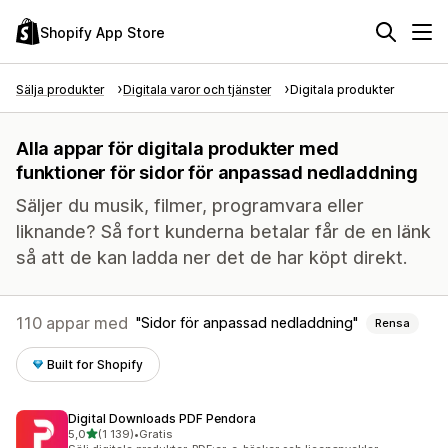
Shopify App Store
Sälja produkter
Digitala varor och tjänster
Digitala produkter
Alla appar för digitala produkter med
funktioner för sidor för anpassad nedladdning
Säljer du musik, filmer, programvara eller
liknande? Så fort kunderna betalar får de en länk
så att de kan ladda ner det de har köpt direkt.
110 appar med
Sidor för anpassad nedladdning
Rensa
Built for Shopify
Digital Downloads PDF Pendora
av 5 stjärnor
5,0
(1 139)
•
Gratis
1139 recensioner totalt