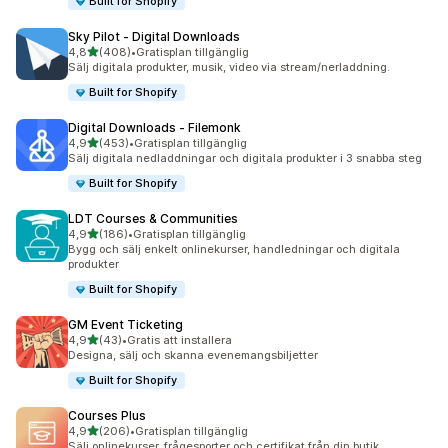
Built for Shopify
Sky Pilot ‑ Digital Downloads
av 5 stjärnor
4,8
(408)
•
Gratisplan tillgänglig
408 recensioner totalt
Sälj digitala produkter, musik, video via stream/nerladdning.
Built for Shopify
Digital Downloads ‑ Filemonk
av 5 stjärnor
4,9
(453)
•
Gratisplan tillgänglig
453 recensioner totalt
Sälj digitala nedladdningar och digitala produkter i 3 snabba steg
Built for Shopify
LDT Courses & Communities
av 5 stjärnor
4,9
(186)
•
Gratisplan tillgänglig
186 recensioner totalt
Bygg och sälj enkelt onlinekurser, handledningar och digitala
produkter
Built for Shopify
GM Event Ticketing
av 5 stjärnor
4,9
(43)
•
Gratis att installera
43 recensioner totalt
Designa, sälj och skanna evenemangsbiljetter
Built for Shopify
Courses Plus
av 5 stjärnor
4,9
(206)
•
Gratisplan tillgänglig
206 recensioner totalt
Sälj onlinekurser, frågesporter och certifikat från din butik