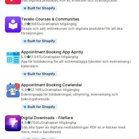
Sälj digitala produkter, PDF:er, e-böcker och licensnycklar
Built for Shopify
Tevello Courses & Communities
av 5 stjärnor
5,0
(665)
•
Gratisplan tillgänglig
665 recensioner totalt
Skapa och sälj onlinekurser och digitala produkter för att öka
försäljningen
Built for Shopify
Appointment Booking App Apntly
av 5 stjärnor
5,0
(1 541)
•
Gratisplan tillgänglig
1541 recensioner totalt
App för tidsbokning för att schemalägga tjänster och evenemang i
kalendern
Built for Shopify
Appointment Booking Cowlendar
av 5 stjärnor
4,9
(2 148)
•
Gratisplan tillgänglig
2148 recensioner totalt
Bokningsapp för tidsbokningar, uthyrning, evenemang och
bokningsformulär.
Built for Shopify
Digital Downloads ‑ Fileflare
av 5 stjärnor
4,8
(159)
•
Gratisplan tillgänglig
159 recensioner totalt
Sälj alla typer av digitala nedladdningar: PDF:er, e-böcker med
mera, med ∞ bandbredd