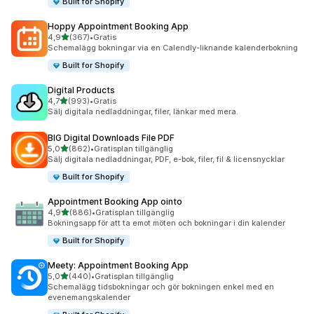
Built for Shopify
Hoppy Appointment Booking App
av 5 stjärnor
4,9
(367)
•
Gratis
367 recensioner totalt
Schemalägg bokningar via en Calendly-liknande kalenderbokning
Built for Shopify
Digital Products
av 5 stjärnor
4,7
(993)
•
Gratis
993 recensioner totalt
Sälj digitala nedladdningar, filer, länkar med mera.
BIG Digital Downloads File PDF
av 5 stjärnor
5,0
(862)
•
Gratisplan tillgänglig
862 recensioner totalt
Sälj digitala nedladdningar, PDF, e-bok, filer, fil & licensnycklar
Built for Shopify
Appointment Booking App ointo
av 5 stjärnor
4,9
(886)
•
Gratisplan tillgänglig
886 recensioner totalt
Bokningsapp för att ta emot möten och bokningar i din kalender
Built for Shopify
Meety: Appointment Booking App
av 5 stjärnor
5,0
(440)
•
Gratisplan tillgänglig
440 recensioner totalt
Schemalägg tidsbokningar och gör bokningen enkel med en
evenemangskalender