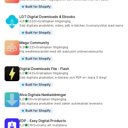
Built for Shopify
LDT Digital Downloads & Ebooks
av 5 stjärnor
4,8
(220)
•
Gratisplan tillgänglig
220 recensioner totalt
Sälj digitala produkter, video, pdf, e-böcker, licensnycklar med mera
Built for Shopify
Mega Community
av 5 stjärnor
4,9
(22)
•
Gratisplan tillgänglig
22 recensioner totalt
Höj medlemsvärdet med ett exklusivt onlinecommunity
Built for Shopify
Digital Downloads File ‑ Flash
av 5 stjärnor
5,0
(43)
•
Gratisplan tillgänglig
43 recensioner totalt
Sälj digitala produkter, e-böcker och PDF:er i bara 3 steg!
Built for Shopify
Alva Digitala Nedladdningar
av 5 stjärnor
5,0
(9)
•
Gratisplan tillgänglig
9 recensioner totalt
Sälj digitala produkter med säker automatisk leverans
Built for Shopify
EDP ‑ Easy Digital Products
av 5 stjärnor
5,0
(191)
•
Gratis att installera
191 recensioner totalt