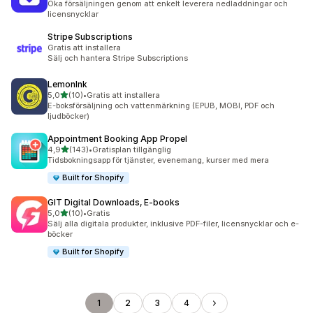
Öka försäljningen genom att enkelt leverera nedladdningar och
licensnycklar
Stripe Subscriptions
Gratis att installera
Sälj och hantera Stripe Subscriptions
LemonInk
av 5 stjärnor
5,0
(10)
•
Gratis att installera
10 recensioner totalt
E-boksförsäljning och vattenmärkning (EPUB, MOBI, PDF och
ljudböcker)
Appointment Booking App Propel
av 5 stjärnor
4,9
(143)
•
Gratisplan tillgänglig
143 recensioner totalt
Tidsbokningsapp för tjänster, evenemang, kurser med mera
Built for Shopify
GIT Digital Downloads, E‑books
av 5 stjärnor
5,0
(10)
•
Gratis
10 recensioner totalt
Sälj alla digitala produkter, inklusive PDF-filer, licensnycklar och e-
böcker
Built for Shopify
1
2
3
4