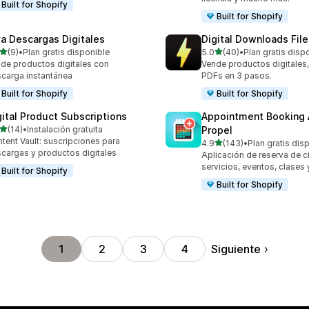
Built for Shopify
Built for Shopify
va Descargas Digitales
Digital Downloads File
de 5 estrellas
de 5 estrellas
(9)
•
Plan gratis disponible
5.0
(40)
•
Plan gratis disp
eseñas en total
40 reseñas en total
de productos digitales con
Vende productos digitales
carga instantánea
PDFs en 3 pasos.
Built for Shopify
Built for Shopify
gital Product Subscriptions
Appointment Booking
de 5 estrellas
(14)
•
Instalación gratuita
Propel
reseñas en total
tent Vault: suscripciones para
de 5 estrellas
4.9
(143)
•
Plan gratis dis
143 reseñas en total
cargas y productos digitales
Aplicación de reserva de c
servicios, eventos, clases
Built for Shopify
Built for Shopify
Siguiente
1
2
3
4