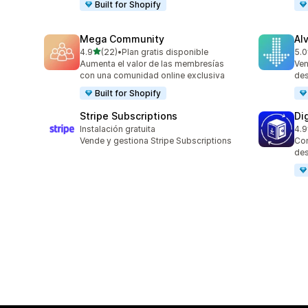
Built for Shopify
Mega Community
Al
de 5 estrellas
4.9
(22)
•
Plan gratis disponible
5.0
22 reseñas en total
9 r
Aumenta el valor de las membresías
Ven
con una comunidad online exclusiva
des
Built for Shopify
Stripe Subscriptions
Di
Instalación gratuita
4.9
14 
Vende y gestiona Stripe Subscriptions
Con
des