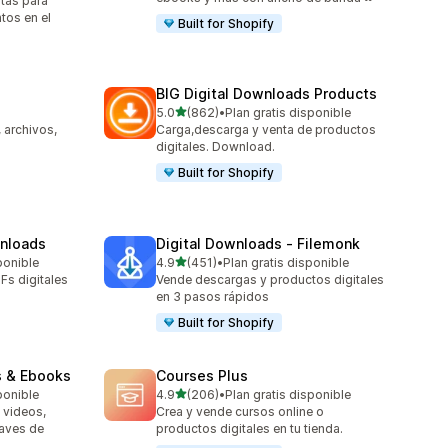
itas para
tos en el
Built for Shopify
BIG Digital Downloads Products
de 5 estrellas
5.0
(862)
•
Plan gratis disponible
862 reseñas en total
 archivos,
Carga,descarga y venta de productos
digitales. Download.
Built for Shopify
wnloads
Digital Downloads ‑ Filemonk
de 5 estrellas
ponible
4.9
(451)
•
Plan gratis disponible
451 reseñas en total
Fs digitales
Vende descargas y productos digitales
en 3 pasos rápidos
Built for Shopify
s & Ebooks
Courses Plus
de 5 estrellas
ponible
4.9
(206)
•
Plan gratis disponible
206 reseñas en total
 videos,
Crea y vende cursos online o
laves de
productos digitales en tu tienda.