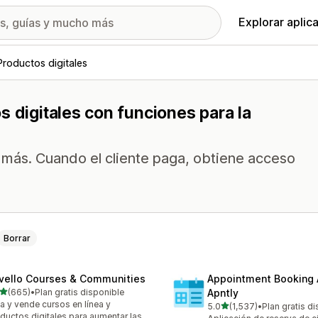
Explorar aplic
Productos digitales
s digitales con funciones para la
más. Cuando el cliente paga, obtiene acceso
Borrar
vello Courses & Communities
Appointment Booking
de 5 estrellas
(665)
•
Plan gratis disponible
Apntly
 reseñas en total
a y vende cursos en línea y
de 5 estrellas
5.0
(1,537)
•
Plan gratis d
1537 reseñas en total
ductos digitales para aumentar las