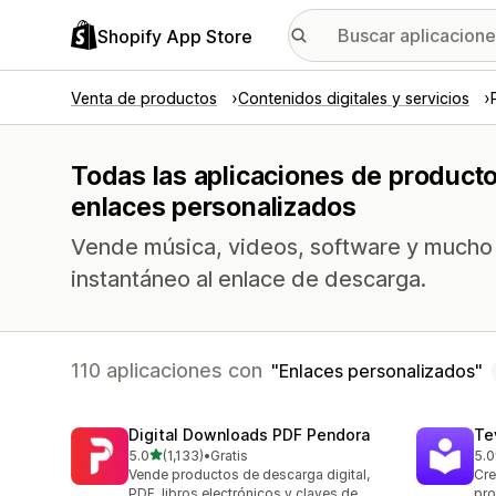
Shopify App Store
Venta de productos
Contenidos digitales y servicios
Todas las aplicaciones de producto
enlaces personalizados
Vende música, videos, software y mucho 
instantáneo al enlace de descarga.
110 aplicaciones con
Enlaces personalizados
Digital Downloads PDF Pendora
Te
de 5 estrellas
5.0
(1,133)
•
Gratis
5.0
1133 reseñas en total
665
Vende productos de descarga digital,
Cre
PDF, libros electrónicos y claves de
pro