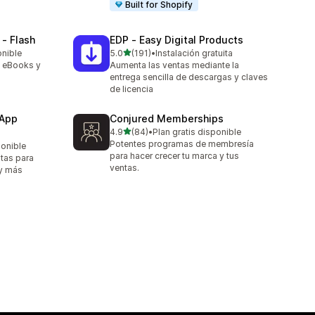
Built for Shopify
 ‑ Flash
EDP ‑ Easy Digital Products
de 5 estrellas
onible
5.0
(191)
•
Instalación gratuita
191 reseñas en total
, eBooks y
Aumenta las ventas mediante la
entrega sencilla de descargas y claves
de licencia
 App
Conjured Memberships
de 5 estrellas
4.9
(84)
•
Plan gratis disponible
84 reseñas en total
Potentes programas de membresía
ponible
para hacer crecer tu marca y tus
itas para
ventas.
 y más