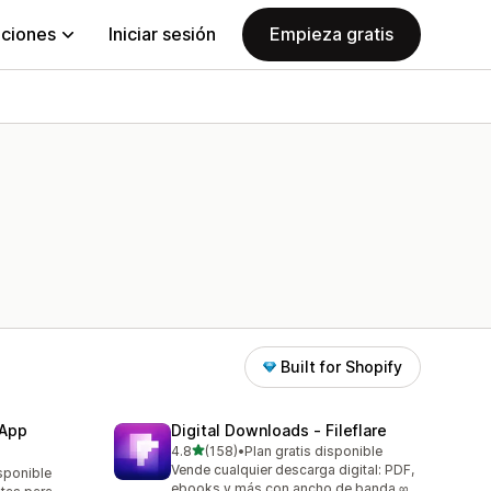
aciones
Iniciar sesión
Empieza gratis
Built for Shopify
 App
Digital Downloads ‑ Fileflare
de 5 estrellas
4.8
(158)
•
Plan gratis disponible
158 reseñas en total
Vende cualquier descarga digital: PDF,
isponible
ebooks y más con ancho de banda ∞