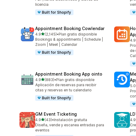
licencia
ven
Built for Shopify
Appointment Booking Cowlendar
Ho
de 5 estrellas
4.9
(2,145)
•
Plan gratis disponible
Ap
2145 reseñas en total
Bookings & appointments | Schedule |
4.9
366
Zoom | Meet | Calendar
Pro
de 
Built for Shopify
Cal
Appointment Booking App ointo
Me
de 5 estrellas
4.9
(883)
•
Plan gratis disponible
Ap
883 reseñas en total
Aplicación de reservas para recibir
5.0
441
citas y reservas en tu calendario
Pro
con
Built for Shopify
GM Event Ticketing
LD
de 5 estrellas
4.9
(43)
•
Instalación gratuita
4.9
43 reseñas en total
186
Diseña, vende y escanea entradas para
Cre
eventos
pro