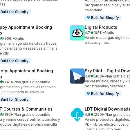
Aplicación de reserva de c
tas
programar servicios y even
calendario
Built for Shopify
Built for Shopify
ppy Appointment Booking
Digital Products
de 5 estrellas
p
4.7
(981)
•
Gratis
981 reseñas en total
Vende descargas digitales,
de 5 estrellas
(366)
•
Gratis
 reseñas en total
enlaces y más.
grama la agenda de citas a través
un calendario de reservas similar a
endly
Built for Shopify
ety: Appointment Booking
Sky Pilot ‑ Digital Do
de 5 estrellas
p
4.8
(408)
•
Plan gratis dis
408 reseñas en total
Vende música, videos y PD
de 5 estrellas
(441)
•
Plan gratis disponible
 reseñas en total
por streaming/descarga.
grama citas y facilita las reservas
 un calendario de eventos
Built for Shopify
Built for Shopify
T Courses & Communities
LDT Digital Download
de 5 estrellas
de 5 estrellas
(186)
•
Plan gratis disponible
4.8
(220)
•
Plan gratis dis
 reseñas en total
220 reseñas en total
a y vende cursos online, tutoriales y
Vende productos digitales,
ductos digitales de forma sencilla
PDF, libros electrónicos, c
licencia y mucho más.