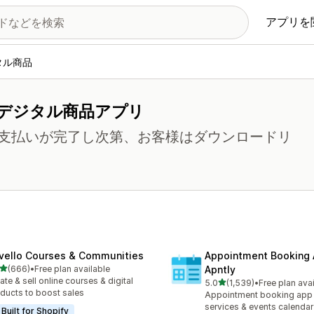
アプリを
タル商品
デジタル商品アプリ
支払いが完了し次第、お客様はダウンロードリ
vello Courses & Communities
Appointment Booking
5つ星中
(666)
•
Free plan available
Apntly
計レビュー数：666件
ate & sell online courses & digital
5つ星中
5.0
(1,539)
•
Free plan ava
合計レビュー数：1539件
ducts to boost sales
Appointment booking app 
services & events calendar
Built for Shopify