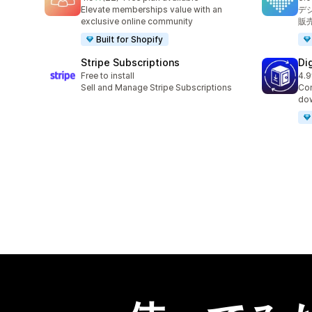
合計レビュー数：22件
合
Elevate memberships value with an
デ
exclusive online community
販
Built for Shopify
Stripe Subscriptions
Di
Free to install
4.9
合
Sell and Manage Stripe Subscriptions
Con
dow