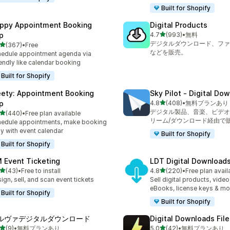
Built for Shopify
ppy Appointment Booking
Digital Products
5つ星中
p
4.7
(993)
•
無料
合計レビュー数：993件
デジタルダウンロード、ファ
5つ星中
(367)
•
Free
計レビュー数：367件
などを販売。
edule appointment agenda via
endly like calendar booking
Built for Shopify
ety: Appointment Booking
Sky Pilot ‑ Digital Do
5つ星中
p
4.8
(408)
•
無料プランあり
合計レビュー数：408件
デジタル製品、音楽、ビデオ
5つ星中
(440)
•
Free plan available
計レビュー数：440件
リーム/ダウンロード経由で
edule appointments, make booking
y with event calendar
Built for Shopify
Built for Shopify
 Event Ticketing
LDT Digital Download
5つ星中
5つ星中
(43)
•
Free to install
4.8
(220)
•
Free plan avail
計レビュー数：43件
合計レビュー数：220件
ign, sell, and scan event tickets
Sell digital products, video
eBooks, license keys & mo
Built for Shopify
Built for Shopify
ルヴァデジタルダウンロード
Digital Downloads File
5つ星中
5つ星中
(9)
•
無料プランあり
5.0
(42)
•
無料プランあり