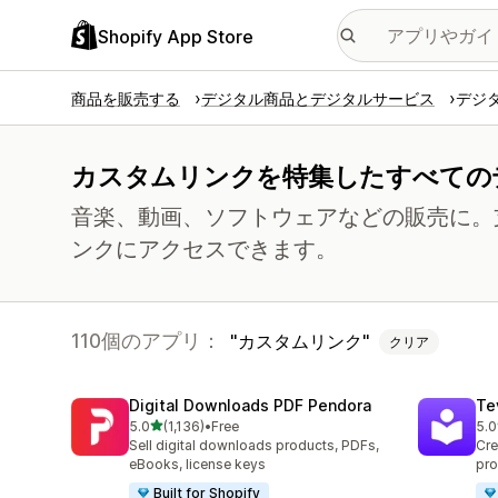
Shopify App Store
商品を販売する
デジタル商品とデジタルサービス
デジ
カスタムリンクを特集したすべての
音楽、動画、ソフトウェアなどの販売に。
ンクにアクセスできます。
110個のアプリ：
カスタムリンク
クリア
Digital Downloads PDF Pendora
Te
5つ星中
5.0
(1,136)
•
Free
5.0
合計レビュー数：1136件
合
Sell digital downloads products, PDFs,
Cre
eBooks, license keys
pro
Built for Shopify