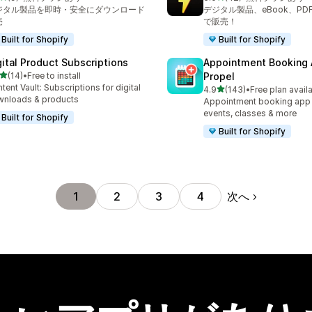
計レビュー数：9件
合計レビュー数：42件
ジタル製品を即時・安全にダウンロード
デジタル製品、eBook、PD
売
で販売！
Built for Shopify
Built for Shopify
gital Product Subscriptions
Appointment Booking
5つ星中
(14)
•
Free to install
Propel
計レビュー数：14件
tent Vault: Subscriptions for digital
5つ星中
4.9
(143)
•
Free plan avail
合計レビュー数：143件
nloads & products
Appointment booking app f
events, classes & more
Built for Shopify
Built for Shopify
次へ
1
2
3
4