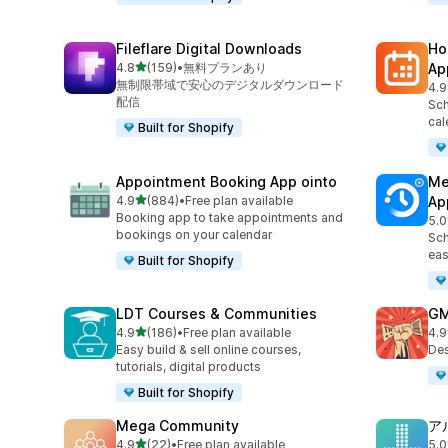
Fileflare Digital Downloads
Ho
5つ星中
4.8
(159)
•
無料プランあり
Ap
合計レビュー数：159件
無制限帯域で安心のデジタルダウンロード
4.9
合
配信
Sch
cal
Built for Shopify
Appointment Booking App ointo
Me
5つ星中
4.9
(884)
•
Free plan available
Ap
合計レビュー数：884件
Booking app to take appointments and
5.0
合
bookings on your calendar
Sch
eas
Built for Shopify
LDT Courses & Communities
GM
5つ星中
4.9
(186)
•
Free plan available
4.9
合計レビュー数：186件
合
Easy build & sell online courses,
Des
tutorials, digital products
Built for Shopify
Mega Community
ア
5つ星中
4.9
(22)
•
Free plan available
5.0