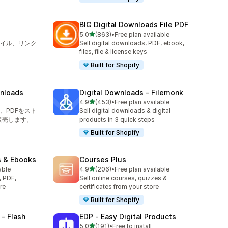
BIG Digital Downloads File PDF
5つ星中
5.0
(863)
•
Free plan available
合計レビュー数：863件
イル、リンク
Sell digital downloads, PDF, ebook,
files, file & license keys
Built for Shopify
wnloads
Digital Downloads ‑ Filemonk
5つ星中
4.9
(453)
•
Free plan available
合計レビュー数：453件
、PDFをスト
Sell digital downloads & digital
販売します。
products in 3 quick steps
Built for Shopify
s & Ebooks
Courses Plus
5つ星中
able
4.9
(206)
•
Free plan available
合計レビュー数：206件
, PDF,
Sell online courses, quizzes &
re
certificates from your store
Built for Shopify
 ‑ Flash
EDP ‑ Easy Digital Products
5つ星中
5.0
(191)
•
Free to install