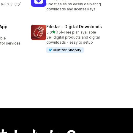
合計レビュー数：191件
Fを3ステップ
Boost sales by easily delivering
downloads and license keys
 App
FileJar ‑ Digital Downloads
5つ星中
5.0
(15)
•
Free plan available
合計レビュー数：15件
Sell digital products and digital
able
downloads - easy to setup
or services,
Built for Shopify