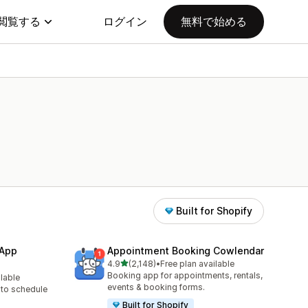
閲覧する
ログイン
無料で始める
Built for Shopify
 App
Appointment Booking Cowlendar
5つ星中
4.9
(2,148)
•
Free plan available
合計レビュー数：2148件
Booking app for appointments, rentals,
ilable
events & booking forms.
to schedule
Built for Shopify