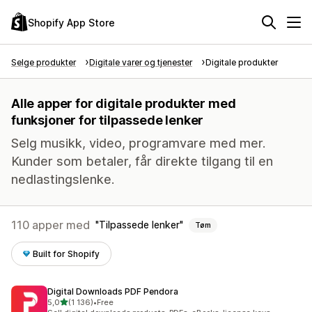
Shopify App Store
Selge produkter
Digitale varer og tjenester
Digitale produkter
Alle apper for digitale produkter med
funksjoner for tilpassede lenker
Selg musikk, video, programvare med mer.
Kunder som betaler, får direkte tilgang til en
nedlastingslenke.
110 apper med
Tilpassede lenker
Tøm
Built for Shopify
Digital Downloads PDF Pendora
av 5 stjerner
5,0
(1 136)
•
Free
Totalt 1136 omtaler