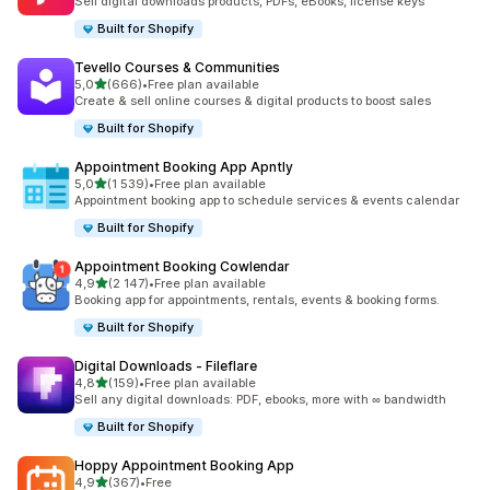
Sell digital downloads products, PDFs, eBooks, license keys
Built for Shopify
Tevello Courses & Communities
av 5 stjerner
5,0
(666)
•
Free plan available
Totalt 666 omtaler
Create & sell online courses & digital products to boost sales
Built for Shopify
Appointment Booking App Apntly
av 5 stjerner
5,0
(1 539)
•
Free plan available
Totalt 1539 omtaler
Appointment booking app to schedule services & events calendar
Built for Shopify
Appointment Booking Cowlendar
av 5 stjerner
4,9
(2 147)
•
Free plan available
Totalt 2147 omtaler
Booking app for appointments, rentals, events & booking forms.
Built for Shopify
Digital Downloads ‑ Fileflare
av 5 stjerner
4,8
(159)
•
Free plan available
Totalt 159 omtaler
Sell any digital downloads: PDF, ebooks, more with ∞ bandwidth
Built for Shopify
Hoppy Appointment Booking App
av 5 stjerner
4,9
(367)
•
Free
Totalt 367 omtaler