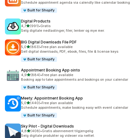
Schedule appointment agenda via calendly like calendar booking
Built for Shopify
Digital Products
av 5 stjerner
4,7
(991)
•
Gratis
Totalt 991 omtaler
Selg digitale nedlastinger, filer, lenker og mye mer.
BIG Digital Downloads File PDF
av 5 stjerner
5,0
(863)
•
Free plan available
Totalt 863 omtaler
Sell digital downloads, PDF, ebook, files, file & license keys
Built for Shopify
Appointment Booking App ointo
av 5 stjerner
4,9
(884)
•
Free plan available
Totalt 884 omtaler
Booking app to take appointments and bookings on your calendar
Built for Shopify
Meety: Appointment Booking App
av 5 stjerner
5,0
(440)
•
Free plan available
Totalt 440 omtaler
Schedule appointments, make booking easy with event calendar
Built for Shopify
Sky Pilot ‑ Digital Downloads
av 5 stjerner
4,8
(408)
•
Gratis abonnement tilgjengelig
Totalt 408 omtaler
Selg digitale produkter og videoer via nettet.