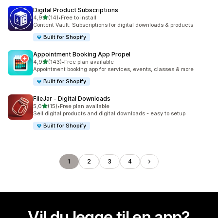
Digital Product Subscriptions
av 5 stjerner
4,9
(14)
•
Free to install
Totalt 14 omtaler
Content Vault: Subscriptions for digital downloads & products
Built for Shopify
Appointment Booking App Propel
av 5 stjerner
4,9
(143)
•
Free plan available
Totalt 143 omtaler
Appointment booking app for services, events, classes & more
Built for Shopify
FileJar ‑ Digital Downloads
av 5 stjerner
5,0
(15)
•
Free plan available
Totalt 15 omtaler
Sell digital products and digital downloads - easy to setup
Built for Shopify
1
2
3
4
Vil du legge til en app?