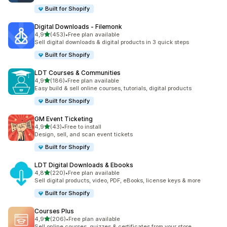
Built for Shopify
Digital Downloads ‑ Filemonk
av 5 stjerner
4,9
(453)
•
Free plan available
Totalt 453 omtaler
Sell digital downloads & digital products in 3 quick steps
Built for Shopify
LDT Courses & Communities
av 5 stjerner
4,9
(186)
•
Free plan available
Totalt 186 omtaler
Easy build & sell online courses, tutorials, digital products
Built for Shopify
GM Event Ticketing
av 5 stjerner
4,9
(43)
•
Free to install
Totalt 43 omtaler
Design, sell, and scan event tickets
Built for Shopify
LDT Digital Downloads & Ebooks
av 5 stjerner
4,8
(220)
•
Free plan available
Totalt 220 omtaler
Sell digital products, video, PDF, eBooks, license keys & more
Built for Shopify
Courses Plus
av 5 stjerner
4,9
(206)
•
Free plan available
Totalt 206 omtaler
Sell online courses, quizzes & certificates from your store