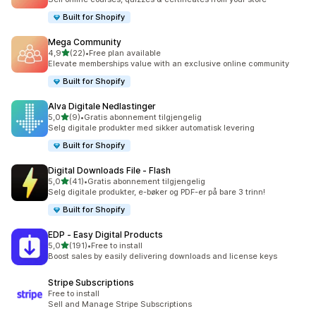
Built for Shopify
Mega Community
av 5 stjerner
4,9
(22)
•
Free plan available
Totalt 22 omtaler
Elevate memberships value with an exclusive online community
Built for Shopify
Alva Digitale Nedlastinger
av 5 stjerner
5,0
(9)
•
Gratis abonnement tilgjengelig
Totalt 9 omtaler
Selg digitale produkter med sikker automatisk levering
Built for Shopify
Digital Downloads File ‑ Flash
av 5 stjerner
5,0
(41)
•
Gratis abonnement tilgjengelig
Totalt 41 omtaler
Selg digitale produkter, e-bøker og PDF-er på bare 3 trinn!
Built for Shopify
EDP ‑ Easy Digital Products
av 5 stjerner
5,0
(191)
•
Free to install
Totalt 191 omtaler
Boost sales by easily delivering downloads and license keys
Stripe Subscriptions
Free to install
Sell and Manage Stripe Subscriptions