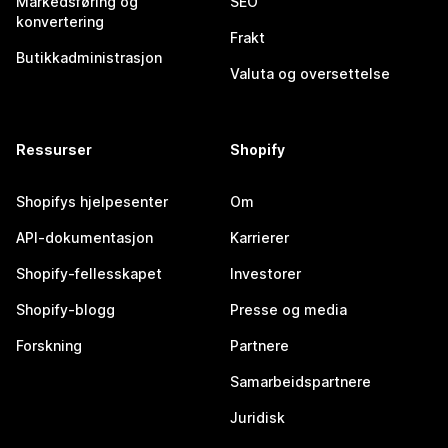
Markedsføring og
SEO
konvertering
Frakt
Butikkadministrasjon
Valuta og oversettelse
Ressurser
Shopify
Shopifys hjelpesenter
Om
API-dokumentasjon
Karrierer
Shopify-fellesskapet
Investorer
Shopify-blogg
Presse og media
Forskning
Partnere
Samarbeidspartnere
Juridisk