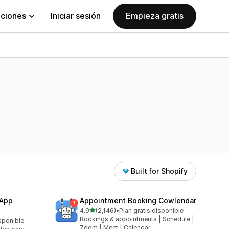
aciones
Iniciar sesión
Empieza gratis
Built for Shopify
 App
Appointment Booking Cowlendar
de 5 estrellas
4.9
(2,146)
•
Plan gratis disponible
2146 reseñas en total
Bookings & appointments | Schedule |
isponible
Zoom | Meet | Calendar