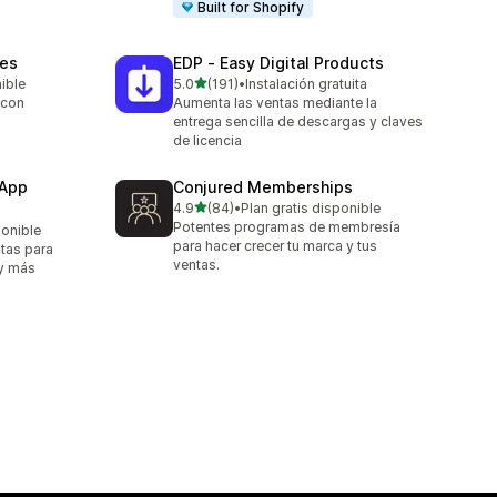
Built for Shopify
les
EDP ‑ Easy Digital Products
de 5 estrellas
nible
5.0
(191)
•
Instalación gratuita
191 reseñas en total
 con
Aumenta las ventas mediante la
entrega sencilla de descargas y claves
de licencia
 App
Conjured Memberships
de 5 estrellas
4.9
(84)
•
Plan gratis disponible
84 reseñas en total
Potentes programas de membresía
ponible
para hacer crecer tu marca y tus
itas para
ventas.
 y más