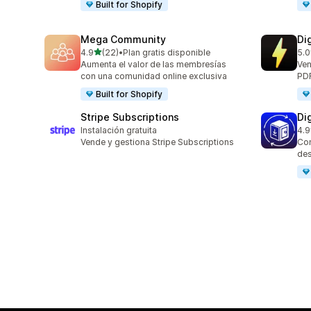
Built for Shopify
Mega Community
Di
de 5 estrellas
4.9
(22)
•
Plan gratis disponible
5.0
22 reseñas en total
41 
Aumenta el valor de las membresías
Ven
con una comunidad online exclusiva
PDF
Built for Shopify
Stripe Subscriptions
Di
Instalación gratuita
4.9
14 
Vende y gestiona Stripe Subscriptions
Con
des