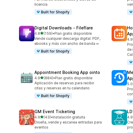
licencia
ven
Built for Shopify
Digital Downloads ‑ Fileflare
Ho
de 5 estrellas
4.8
(159)
•
Plan gratis disponible
Ap
159 reseñas en total
Vende cualquier descarga digital: PDF,
4.9
366
ebooks y más con ancho de banda ∞
Pro
de 
Built for Shopify
Cal
Appointment Booking App ointo
Me
de 5 estrellas
4.9
(884)
•
Plan gratis disponible
Ap
884 reseñas en total
Aplicación de reservas para recibir
5.0
440
citas y reservas en tu calendario
Pro
con
Built for Shopify
GM Event Ticketing
LD
de 5 estrellas
4.9
(43)
•
Instalación gratuita
4.9
43 reseñas en total
186
Diseña, vende y escanea entradas para
Cre
eventos
pro