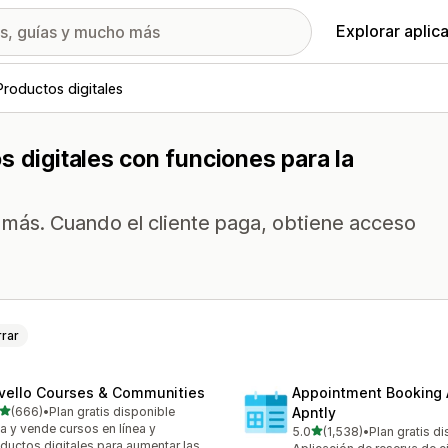
Explorar aplic
Productos digitales
s digitales con funciones para la
más. Cuando el cliente paga, obtiene acceso
rar
vello Courses & Communities
Appointment Booking
de 5 estrellas
(666)
•
Plan gratis disponible
Apntly
 reseñas en total
a y vende cursos en línea y
de 5 estrellas
5.0
(1,538)
•
Plan gratis d
1538 reseñas en total
ductos digitales para aumentar las