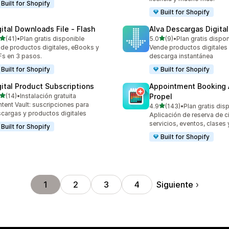
Built for Shopify
Built for Shopify
gital Downloads File ‑ Flash
Alva Descargas Digita
de 5 estrellas
de 5 estrellas
(41)
•
Plan gratis disponible
5.0
(9)
•
Plan gratis dispo
reseñas en total
9 reseñas en total
de productos digitales, eBooks y
Vende productos digitales
s en 3 pasos.
descarga instantánea
Built for Shopify
Built for Shopify
gital Product Subscriptions
Appointment Booking
de 5 estrellas
(14)
•
Instalación gratuita
Propel
reseñas en total
tent Vault: suscripciones para
de 5 estrellas
4.9
(143)
•
Plan gratis dis
143 reseñas en total
cargas y productos digitales
Aplicación de reserva de c
servicios, eventos, clases
Built for Shopify
Built for Shopify
Siguiente
1
2
3
4