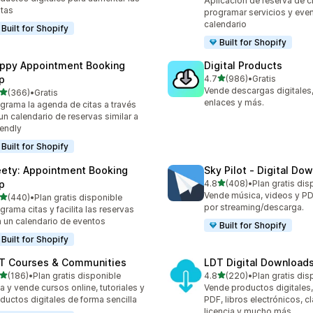
Aplicación de reserva de c
tas
programar servicios y even
calendario
Built for Shopify
Built for Shopify
ppy Appointment Booking
Digital Products
de 5 estrellas
p
4.7
(986)
•
Gratis
986 reseñas en total
Vende descargas digitales,
de 5 estrellas
(366)
•
Gratis
 reseñas en total
enlaces y más.
grama la agenda de citas a través
un calendario de reservas similar a
endly
Built for Shopify
ety: Appointment Booking
Sky Pilot ‑ Digital Do
de 5 estrellas
p
4.8
(408)
•
Plan gratis dis
408 reseñas en total
Vende música, videos y PD
de 5 estrellas
(440)
•
Plan gratis disponible
 reseñas en total
por streaming/descarga.
grama citas y facilita las reservas
 un calendario de eventos
Built for Shopify
Built for Shopify
T Courses & Communities
LDT Digital Download
de 5 estrellas
de 5 estrellas
(186)
•
Plan gratis disponible
4.8
(220)
•
Plan gratis dis
 reseñas en total
220 reseñas en total
a y vende cursos online, tutoriales y
Vende productos digitales,
ductos digitales de forma sencilla
PDF, libros electrónicos, c
licencia y mucho más.