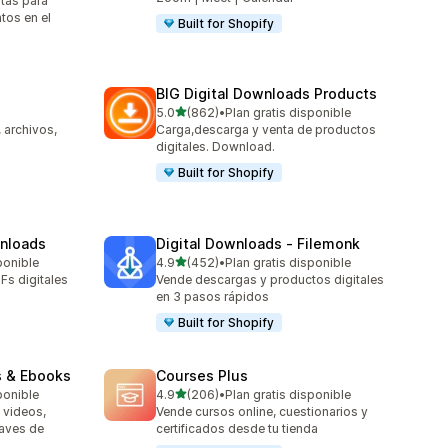
itas para
tos en el
Built for Shopify
BIG Digital Downloads Products
de 5 estrellas
5.0
(862)
•
Plan gratis disponible
862 reseñas en total
 archivos,
Carga,descarga y venta de productos
digitales. Download.
Built for Shopify
wnloads
Digital Downloads ‑ Filemonk
de 5 estrellas
ponible
4.9
(452)
•
Plan gratis disponible
452 reseñas en total
Fs digitales
Vende descargas y productos digitales
en 3 pasos rápidos
Built for Shopify
s & Ebooks
Courses Plus
de 5 estrellas
ponible
4.9
(206)
•
Plan gratis disponible
206 reseñas en total
 videos,
Vende cursos online, cuestionarios y
laves de
certificados desde tu tienda