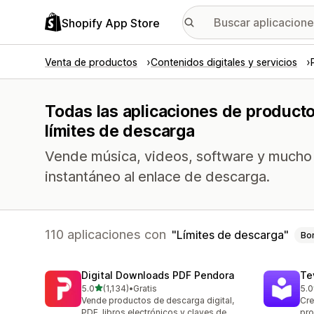
Shopify App Store
Venta de productos
Contenidos digitales y servicios
Todas las aplicaciones de producto
límites de descarga
Vende música, videos, software y mucho 
instantáneo al enlace de descarga.
110 aplicaciones con
Límites de descarga
Bor
Digital Downloads PDF Pendora
Te
de 5 estrellas
5.0
(1,134)
•
Gratis
5.0
1134 reseñas en total
666
Vende productos de descarga digital,
Cre
PDF, libros electrónicos y claves de
pro