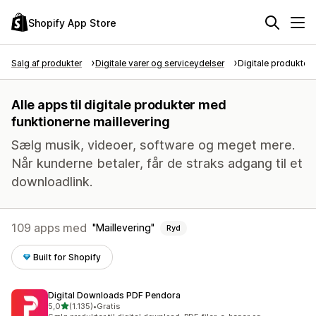
Shopify App Store
Salg af produkter
Digitale varer og serviceydelser
Digitale produkter
Alle apps til digitale produkter med
funktionerne maillevering
Sælg musik, videoer, software og meget mere.
Når kunderne betaler, får de straks adgang til et
downloadlink.
109 apps med
Maillevering
Ryd
Built for Shopify
Digital Downloads PDF Pendora
ud af 5 stjerner
5,0
(1.135)
•
Gratis
1135 anmeldelser i alt