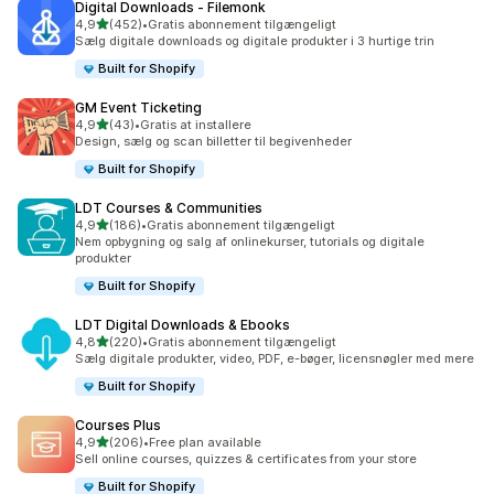
Digital Downloads ‑ Filemonk
ud af 5 stjerner
4,9
(452)
•
Gratis abonnement tilgængeligt
452 anmeldelser i alt
Sælg digitale downloads og digitale produkter i 3 hurtige trin
Built for Shopify
GM Event Ticketing
ud af 5 stjerner
4,9
(43)
•
Gratis at installere
43 anmeldelser i alt
Design, sælg og scan billetter til begivenheder
Built for Shopify
LDT Courses & Communities
ud af 5 stjerner
4,9
(186)
•
Gratis abonnement tilgængeligt
186 anmeldelser i alt
Nem opbygning og salg af onlinekurser, tutorials og digitale
produkter
Built for Shopify
LDT Digital Downloads & Ebooks
ud af 5 stjerner
4,8
(220)
•
Gratis abonnement tilgængeligt
220 anmeldelser i alt
Sælg digitale produkter, video, PDF, e-bøger, licensnøgler med mere
Built for Shopify
Courses Plus
ud af 5 stjerner
4,9
(206)
•
Free plan available
206 anmeldelser i alt
Sell online courses, quizzes & certificates from your store
Built for Shopify