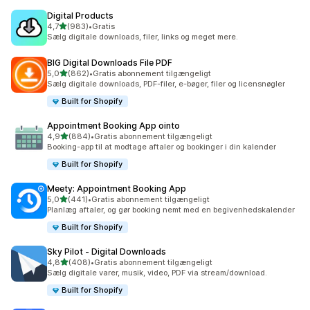
Digital Products
ud af 5 stjerner
4,7
(983)
•
Gratis
983 anmeldelser i alt
Sælg digitale downloads, filer, links og meget mere.
BIG Digital Downloads File PDF
ud af 5 stjerner
5,0
(862)
•
Gratis abonnement tilgængeligt
862 anmeldelser i alt
Sælg digitale downloads, PDF-filer, e-bøger, filer og licensnøgler
Built for Shopify
Appointment Booking App ointo
ud af 5 stjerner
4,9
(884)
•
Gratis abonnement tilgængeligt
884 anmeldelser i alt
Booking-app til at modtage aftaler og bookinger i din kalender
Built for Shopify
Meety: Appointment Booking App
ud af 5 stjerner
5,0
(441)
•
Gratis abonnement tilgængeligt
441 anmeldelser i alt
Planlæg aftaler, og gør booking nemt med en begivenhedskalender
Built for Shopify
Sky Pilot ‑ Digital Downloads
ud af 5 stjerner
4,8
(408)
•
Gratis abonnement tilgængeligt
408 anmeldelser i alt
Sælg digitale varer, musik, video, PDF via stream/download.
Built for Shopify