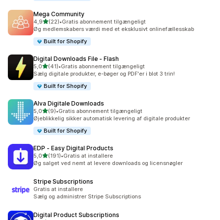
Mega Community
ud af 5 stjerner
4,9
(22)
•
Gratis abonnement tilgængeligt
22 anmeldelser i alt
Øg medlemskabers værdi med et eksklusivt onlinefællesskab
Built for Shopify
Digital Downloads File ‑ Flash
ud af 5 stjerner
5,0
(41)
•
Gratis abonnement tilgængeligt
41 anmeldelser i alt
Sælg digitale produkter, e-bøger og PDF'er i blot 3 trin!
Built for Shopify
Alva Digitale Downloads
ud af 5 stjerner
5,0
(9)
•
Gratis abonnement tilgængeligt
9 anmeldelser i alt
Øjeblikkelig sikker automatisk levering af digitale produkter
Built for Shopify
EDP ‑ Easy Digital Products
ud af 5 stjerner
5,0
(191)
•
Gratis at installere
191 anmeldelser i alt
Øg salget ved nemt at levere downloads og licensnøgler
Stripe Subscriptions
Gratis at installere
Sælg og administrer Stripe Subscriptions
Digital Product Subscriptions