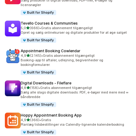
Sælg produkter til digital download, PDF-filer, e-bøger og
licensnøgler
Built for Shopify
Tevello Courses & Communities
ud af 5 stjerner
5,0
(666)
•
Gratis abonnement tilgængeligt
666 anmeldelser i alt
Opret og sælg onlinekurser og digitale produkter for at øge salget
Built for Shopify
Appointment Booking Cowlendar
ud af 5 stjerner
4,9
(2.145)
•
Gratis abonnement tilgængeligt
2145 anmeldelser i alt
Booking-app til aftaler, udlejning, begivenheder og
bookingformularer.
Built for Shopify
Digital Downloads ‑ Fileflare
ud af 5 stjerner
4,8
(158)
•
Gratis abonnement tilgængeligt
158 anmeldelser i alt
Sælg alle slags digitale downloads: PDF, e-bøger med mere med ∞
båndbredde
Built for Shopify
Hoppy Appointment Booking App
ud af 5 stjerner
4,9
(366)
•
Gratis
366 anmeldelser i alt
Planlæg tidsbestillinger via Calendly-lignende kalenderbooking
Built for Shopify