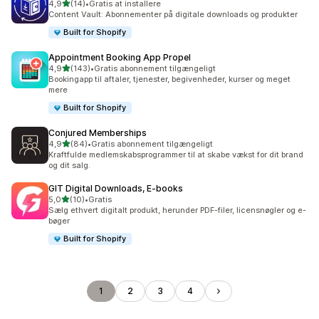
ud af 5 stjerner
4,9
(14)
•
Gratis at installere
14 anmeldelser i alt
Content Vault: Abonnementer på digitale downloads og produkter
Built for Shopify
Appointment Booking App Propel
ud af 5 stjerner
4,9
(143)
•
Gratis abonnement tilgængeligt
143 anmeldelser i alt
Bookingapp til aftaler, tjenester, begivenheder, kurser og meget
mere
Built for Shopify
Conjured Memberships
ud af 5 stjerner
4,9
(84)
•
Gratis abonnement tilgængeligt
84 anmeldelser i alt
Kraftfulde medlemskabsprogrammer til at skabe vækst for dit brand
og dit salg.
GIT Digital Downloads, E‑books
ud af 5 stjerner
5,0
(10)
•
Gratis
10 anmeldelser i alt
Sælg ethvert digitalt produkt, herunder PDF-filer, licensnøgler og e-
bøger
Built for Shopify
1
2
3
4