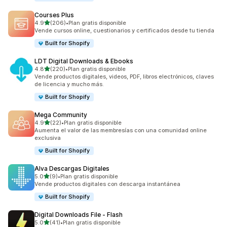
Courses Plus
de 5 estrellas
4.9
(206)
•
Plan gratis disponible
206 reseñas en total
Vende cursos online, cuestionarios y certificados desde tu tienda
Built for Shopify
LDT Digital Downloads & Ebooks
de 5 estrellas
4.8
(220)
•
Plan gratis disponible
220 reseñas en total
Vende productos digitales, videos, PDF, libros electrónicos, claves
de licencia y mucho más.
Built for Shopify
Mega Community
de 5 estrellas
4.9
(22)
•
Plan gratis disponible
22 reseñas en total
Aumenta el valor de las membresías con una comunidad online
exclusiva
Built for Shopify
Alva Descargas Digitales
de 5 estrellas
5.0
(9)
•
Plan gratis disponible
9 reseñas en total
Vende productos digitales con descarga instantánea
Built for Shopify
Digital Downloads File ‑ Flash
de 5 estrellas
5.0
(41)
•
Plan gratis disponible
41 reseñas en total