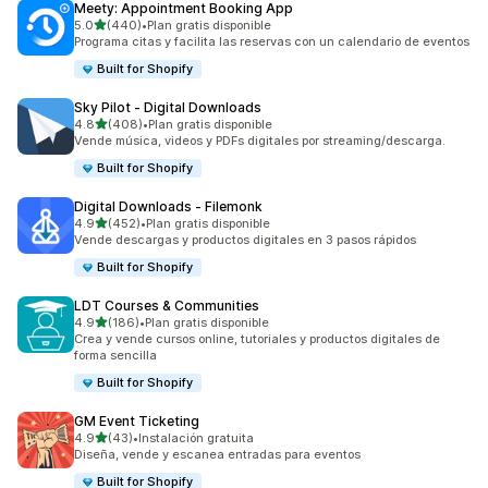
Meety: Appointment Booking App
de 5 estrellas
5.0
(440)
•
Plan gratis disponible
440 reseñas en total
Programa citas y facilita las reservas con un calendario de eventos
Built for Shopify
Sky Pilot ‑ Digital Downloads
de 5 estrellas
4.8
(408)
•
Plan gratis disponible
408 reseñas en total
Vende música, videos y PDFs digitales por streaming/descarga.
Built for Shopify
Digital Downloads ‑ Filemonk
de 5 estrellas
4.9
(452)
•
Plan gratis disponible
452 reseñas en total
Vende descargas y productos digitales en 3 pasos rápidos
Built for Shopify
LDT Courses & Communities
de 5 estrellas
4.9
(186)
•
Plan gratis disponible
186 reseñas en total
Crea y vende cursos online, tutoriales y productos digitales de
forma sencilla
Built for Shopify
GM Event Ticketing
de 5 estrellas
4.9
(43)
•
Instalación gratuita
43 reseñas en total
Diseña, vende y escanea entradas para eventos
Built for Shopify