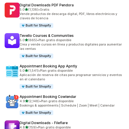
Digital Downloads PDF Pendora
de 5 estrellas
5.0
(1,138)
•
Gratis
1138 reseñas en total
Vende productos de descarga digital, PDF, libros electrónicos y
claves de licencia
Built for Shopify
Tevello Courses & Communities
de 5 estrellas
5.0
(665)
•
Plan gratis disponible
665 reseñas en total
Crea y vende cursos en línea y productos digitales para aumentar
las ventas
Built for Shopify
Appointment Booking App Apntly
de 5 estrellas
5.0
(1,541)
•
Plan gratis disponible
1541 reseñas en total
Aplicación de reserva de citas para programar servicios y eventos
en el calendario
Built for Shopify
Appointment Booking Cowlendar
de 5 estrellas
4.9
(2,148)
•
Plan gratis disponible
2148 reseñas en total
Bookings & appointments | Schedule | Zoom | Meet | Calendar
Built for Shopify
Digital Downloads ‑ Fileflare
de 5 estrellas
4.8
(159)
•
Plan gratis disponible