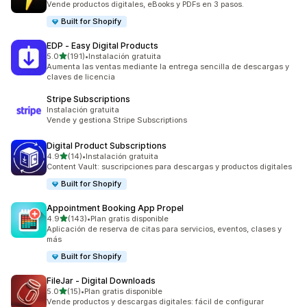
Vende productos digitales, eBooks y PDFs en 3 pasos.
Built for Shopify
EDP ‑ Easy Digital Products
de 5 estrellas
5.0
(191)
•
Instalación gratuita
191 reseñas en total
Aumenta las ventas mediante la entrega sencilla de descargas y
claves de licencia
Stripe Subscriptions
Instalación gratuita
Vende y gestiona Stripe Subscriptions
Digital Product Subscriptions
de 5 estrellas
4.9
(14)
•
Instalación gratuita
14 reseñas en total
Content Vault: suscripciones para descargas y productos digitales
Built for Shopify
Appointment Booking App Propel
de 5 estrellas
4.9
(143)
•
Plan gratis disponible
143 reseñas en total
Aplicación de reserva de citas para servicios, eventos, clases y
más
Built for Shopify
FileJar ‑ Digital Downloads
de 5 estrellas
5.0
(15)
•
Plan gratis disponible
15 reseñas en total
Vende productos y descargas digitales: fácil de configurar