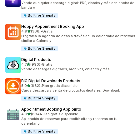
159 reseñas en total
Vende cualquier descarga digital: PDF, ebooks y más con ancho de
banda ∞
Built for Shopify
Hoppy Appointment Booking App
de 5 estrellas
4.9
(366)
•
Gratis
366 reseñas en total
Programa la agenda de citas a través de un calendario de reservas
similar a Calendly
Built for Shopify
Digital Products
de 5 estrellas
4.7
(990)
•
Gratis
990 reseñas en total
Vende descargas digitales, archivos, enlaces y más.
BIG Digital Downloads Products
de 5 estrellas
5.0
(862)
•
Plan gratis disponible
862 reseñas en total
Carga,descarga y venta de productos digitales. Download.
Built for Shopify
Appointment Booking App ointo
de 5 estrellas
4.9
(884)
•
Plan gratis disponible
884 reseñas en total
Aplicación de reservas para recibir citas y reservas en tu
calendario
Built for Shopify