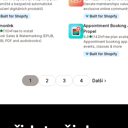
kový počet recenzí: 9
Celkový počet recenzí: 22
mžité a bezpečné automatické
Elevate memberships value
učení digitálních produktů
exclusive online communit
Built for Shopify
Built for Shopify
monInk
Appointment Booking
z 5 hvězd
(10)
•
Free to install
Propel
kový počet recenzí: 10
ok Sales & Watermarking (EPUB,
z 5 hvězd
4,9
(143)
•
Free plan avail
Celkový počet recenzí: 14
I, PDF and audiobooks)
Appointment booking app f
events, classes & more
Built for Shopify
Další
1
2
3
4