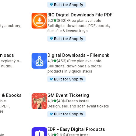
Built for Shopify
BIG Digital Downloads File PDF
z 5 hvězd
5,0
(862)
•
Free plan available
9
Celkový počet recenzí: 862
kty, soubory,
Sell digital downloads, PDF, ebook,
files, file & license keys
Built for Shopify
wnloads
Digital Downloads ‑ Filemonk
z 5 hvězd
K dispozici je bezplatný plán
4,9
(453)
•
Free plan available
8
Celkový počet recenzí: 453
, hudbu,
Sell digital downloads & digital
products in 3 quick steps
Built for Shopify
s & Ebooks
GM Event Ticketing
z 5 hvězd
able
4,9
(43)
•
Free to install
1
Celkový počet recenzí: 43
, PDF,
Design, sell, and scan event tickets
re
Built for Shopify
EDP ‑ Easy Digital Products
z 5 hvězd
ble
5,0
(191)
•
Free to install