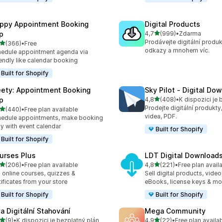
ppy Appointment Booking
Digital Products
z 5 hvězd
p
4,7
(999)
•
Zdarma
Celkový počet recenzí: 99
Prodávejte digitální produ
z 5 hvězd
(366)
•
Free
kový počet recenzí: 366
odkazy a mnohem víc.
edule appointment agenda via
endly like calendar booking
Built for Shopify
ety: Appointment Booking
Sky Pilot ‑ Digital Do
z 5 hvězd
p
4,8
(408)
•
Celkový počet recenzí: 40
Prodejte digitální produkty
z 5 hvězd
(440)
•
Free plan available
kový počet recenzí: 440
videa, PDF.
edule appointments, make booking
y with event calendar
Built for Shopify
Built for Shopify
urses Plus
LDT Digital Download
z 5 hvězd
z 5 hvězd
(206)
•
Free plan available
4,8
(221)
•
Free plan avail
kový počet recenzí: 206
Celkový počet recenzí: 22
l online courses, quizzes &
Sell digital products, video
tificates from your store
eBooks, license keys & mo
Built for Shopify
Built for Shopify
va Digitální Stahování
Mega Community
z 5 hvězd
z 5 hvězd
(9)
•
K dispozici je bezplatný plán
4,9
(22)
•
Free plan availa