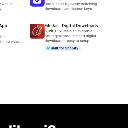
Celkový počet recenzí: 191
 with an
Boost sales by easily delivering
y
downloads and license keys
 App
FileJar ‑ Digital Downloads
z 5 hvězd
5,0
(15)
•
Free plan available
Celkový počet recenzí: 15
Sell digital products and digital
able
3
downloads - easy to setup
or services,
Built for Shopify