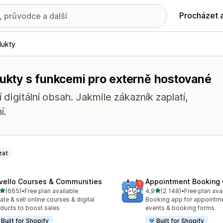
Procházet 
dukty
dukty s funkcemi pro externě hostované
digitální obsah. Jakmile zákazník zaplatí,
í.
zat
vello Courses & Communities
Appointment Booking
z 5 hvězd
z 5 hvězd
(665)
•
Free plan available
4,9
(2 148)
•
Free plan ava
kový počet recenzí: 665
Celkový počet recenzí: 21
ate & sell online courses & digital
Booking app for appointmen
ducts to boost sales
events & booking forms.
Built for Shopify
Built for Shopify