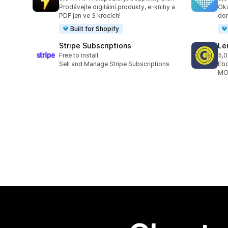
Celkový počet recenzí: 41
Cel
Prodávejte digitální produkty, e-knihy a
Oka
PDF jen ve 3 krocích!
dor
Built for Shopify
Stripe Subscriptions
Le
Free to install
5,0
Cel
Sell and Manage Stripe Subscriptions
Ebo
MOB