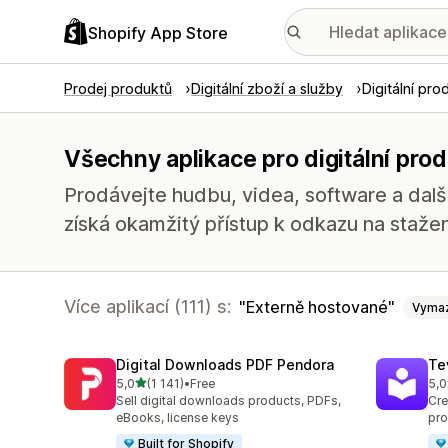
Shopify App Store
Prodej produktů
Digitální zboží a služby
Digitální pro
Všechny aplikace pro digitální pro
Prodávejte hudbu, videa, software a další 
získá okamžitý přístup k odkazu na stažen
Více aplikací (111) s:
Externě hostované
Vyma
Digital Downloads PDF Pendora
Te
z 5 hvězd
5,0
(1 141)
•
Free
5,0
Celkový počet recenzí: 1141
Cel
Sell digital downloads products, PDFs,
Cre
eBooks, license keys
pro
Built for Shopify