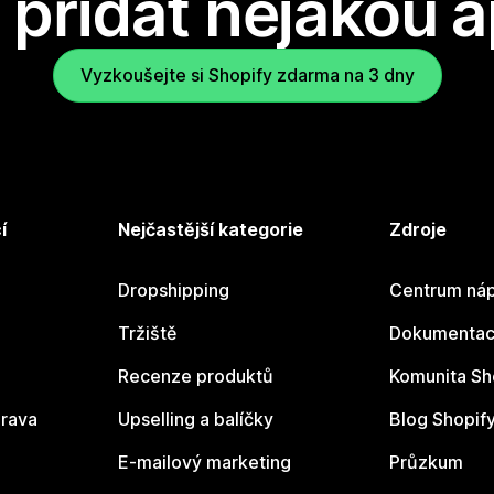
přidat nějakou a
Vyzkoušejte si Shopify zdarma na 3 dny
í
Nejčastější kategorie
Zdroje
Dropshipping
Centrum náp
Tržiště
Dokumentace
Recenze produktů
Komunita Sh
rava
Upselling a balíčky
Blog Shopif
E-mailový marketing
Průzkum