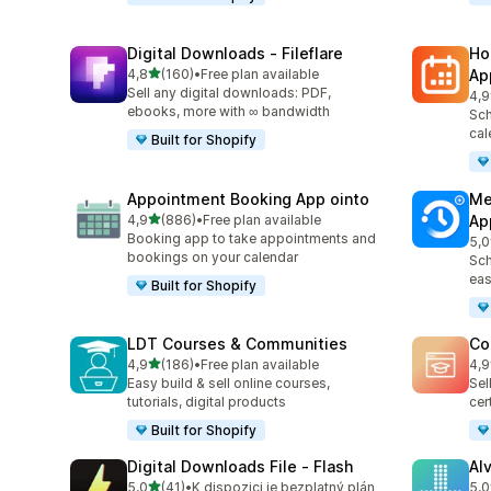
Digital Downloads ‑ Fileflare
Ho
z 5 hvězd
4,8
(160)
•
Free plan available
Ap
Celkový počet recenzí: 160
Sell any digital downloads: PDF,
4,9
Cel
ebooks, more with ∞ bandwidth
Sch
cal
Built for Shopify
Appointment Booking App ointo
Me
z 5 hvězd
4,9
(886)
•
Free plan available
Ap
Celkový počet recenzí: 886
Booking app to take appointments and
5,0
Cel
bookings on your calendar
Sch
eas
Built for Shopify
LDT Courses & Communities
Co
z 5 hvězd
4,9
(186)
•
Free plan available
4,9
Celkový počet recenzí: 186
Cel
Easy build & sell online courses,
Sel
tutorials, digital products
cer
Built for Shopify
Digital Downloads File ‑ Flash
Al
z 5 hvězd
5,0
(41)
•
K dispozici je bezplatný plán
5,0