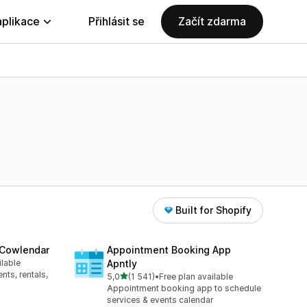
aplikace
Přihlásit se
Začít zdarma
Built for Shopify
 Cowlendar
Appointment Booking App
ilable
Apntly
48
ts, rentals,
z 5 hvězd
5,0
(1 541)
•
Free plan available
Celkový počet recenzí: 1541
Appointment booking app to schedule
services & events calendar