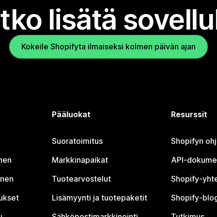
tko lisätä sovell
Kokeile Shopifyta ilmaiseksi kolmen päivän ajan
Pääluokat
Resurssit
Suoratoimitus
Shopifyn oh
nen
Markkinapaikat
API-dokume
inen
Tuotearvostelut
Shopify-yht
tukset
Lisämyynti ja tuotepaketit
Shopify-blog
u
Sähköpostimarkkinointi
Tutkimus