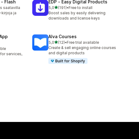
 ‑ Flash
EDP ‑ Easy Digital Products
/ 5 tähteä
 saatavilla
5,0
(191)
•
Free to install
191 arvostelua yhteensä
-kirjoja ja
Boost sales by easily delivering
downloads and license keys
 App
Alva Courses
/ 5 tähteä
5,0
(12)
•
Free trial available
12 arvostelua yhteensä
Create & sell engaging online courses
able
and digital products
or services,
Built for Shopify