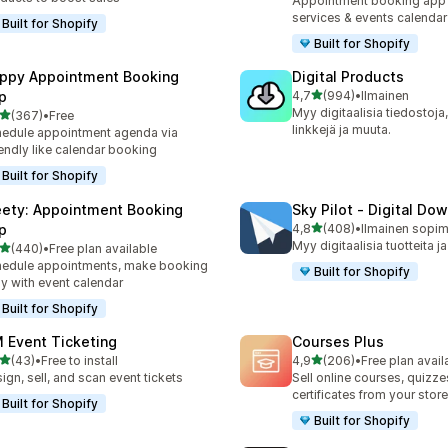
Appointment booking app 
services & events calendar
Built for Shopify
Built for Shopify
ppy Appointment Booking
Digital Products
/ 5 tähteä
p
4,7
(994)
•
Ilmainen
994 arvostelua yhteensä
Myy digitaalisia tiedostoja,
/ 5 tähteä
(367)
•
Free
 arvostelua yhteensä
linkkejä ja muuta.
edule appointment agenda via
endly like calendar booking
Built for Shopify
ety: Appointment Booking
Sky Pilot ‑ Digital Do
/ 5 tähteä
p
4,8
(408)
•
408 arvostelua yhteensä
Myy digitaalisia tuotteita ja
/ 5 tähteä
(440)
•
Free plan available
 arvostelua yhteensä
edule appointments, make booking
Built for Shopify
y with event calendar
Built for Shopify
 Event Ticketing
Courses Plus
/ 5 tähteä
/ 5 tähteä
(43)
•
Free to install
4,9
(206)
•
Free plan avail
arvostelua yhteensä
206 arvostelua yhteensä
ign, sell, and scan event tickets
Sell online courses, quizze
certificates from your store
Built for Shopify
Built for Shopify