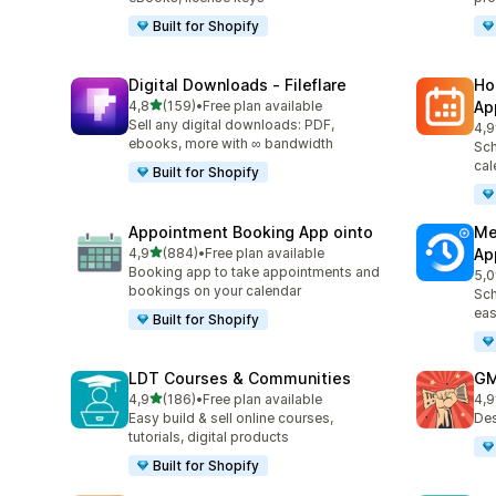
Built for Shopify
Digital Downloads ‑ Fileflare
Ho
/ 5 tähteä
4,8
(159)
•
Free plan available
Ap
159 arvostelua yhteensä
Sell any digital downloads: PDF,
4,9
367
ebooks, more with ∞ bandwidth
Sch
cal
Built for Shopify
Appointment Booking App ointo
Me
/ 5 tähteä
4,9
(884)
•
Free plan available
Ap
884 arvostelua yhteensä
Booking app to take appointments and
5,0
440
bookings on your calendar
Sch
eas
Built for Shopify
LDT Courses & Communities
GM
/ 5 tähteä
4,9
(186)
•
Free plan available
4,9
186 arvostelua yhteensä
43 
Easy build & sell online courses,
Des
tutorials, digital products
Built for Shopify