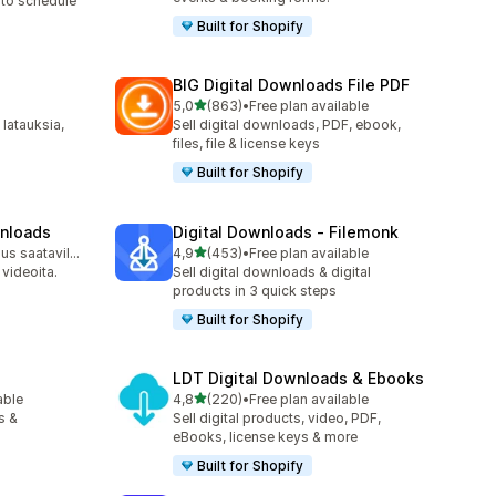
to schedule
Built for Shopify
BIG Digital Downloads File PDF
/ 5 tähteä
5,0
(863)
•
Free plan available
863 arvostelua yhteensä
 latauksia,
Sell digital downloads, PDF, ebook,
files, file & license keys
Built for Shopify
wnloads
Digital Downloads ‑ Filemonk
/ 5 tähteä
Ilmainen sopimus saatavilla
4,9
(453)
•
Free plan available
453 arvostelua yhteensä
 videoita.
Sell digital downloads & digital
products in 3 quick steps
Built for Shopify
LDT Digital Downloads & Ebooks
/ 5 tähteä
able
4,8
(220)
•
Free plan available
220 arvostelua yhteensä
s &
Sell digital products, video, PDF,
eBooks, license keys & more
Built for Shopify