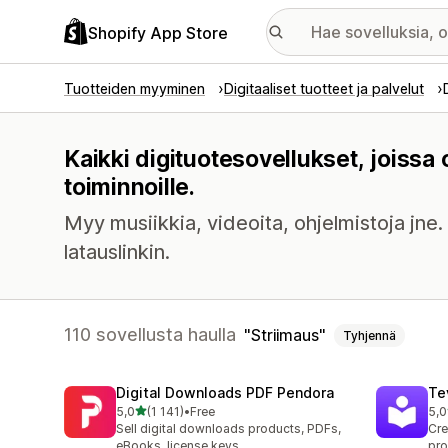
Shopify App Store
Tuotteiden myyminen
Digitaaliset tuotteet ja palvelut
Kaikki digituotesovellukset, joissa
toiminnoille.
Myy musiikkia, videoita, ohjelmistoja jne
latauslinkin.
110 sovellusta haulla
Striimaus
Tyhjennä
Digital Downloads PDF Pendora
Te
/ 5 tähteä
5,0
(1 141)
•
Free
5,0
1141 arvostelua yhteensä
666
Sell digital downloads products, PDFs,
Cre
eBooks, license keys
pro