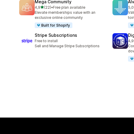
Mega Community
Al
/ 5 tähteä
4,9
(22)
•
Free plan available
5,0
22 arvostelua yhteensä
9 a
Elevate memberships value with an
Väl
exclusive online community
toi
Built for Shopify
Stripe Subscriptions
Di
Free to install
4,9
14 
Sell and Manage Stripe Subscriptions
Con
dow