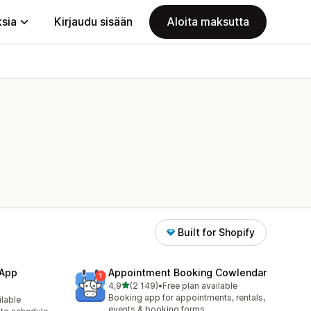
ksia
Kirjaudu sisään
Aloita maksutta
Built for Shopify
 App
Appointment Booking Cowlendar
/ 5 tähteä
4,9
(2 149)
•
Free plan available
2149 arvostelua yhteensä
Booking app for appointments, rentals,
ilable
events & booking forms.