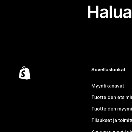
Halua
Sovellusluokat
Myyntikanavat
Tuotteiden etsimi
Tuotteiden myym
Tilaukset ja toimi
Kaupan suunnittel