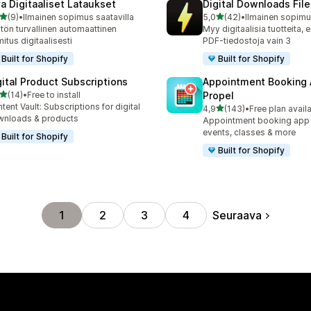
va Digitaaliset Lataukset
Digital Downloads File
/ 5 tähteä
/ 5 tähteä
(9)
•
Ilmainen sopimus saatavilla
5,0
(42)
•
Ilmainen sopimus
rvostelua yhteensä
42 arvostelua yhteensä
itön turvallinen automaattinen
Myy digitaalisia tuotteita, e
mitus digitaalisesti
PDF-tiedostoja vain 3
Built for Shopify
Built for Shopify
gital Product Subscriptions
Appointment Booking
/ 5 tähteä
(14)
•
Free to install
Propel
arvostelua yhteensä
tent Vault: Subscriptions for digital
/ 5 tähteä
4,9
(143)
•
Free plan avail
143 arvostelua yhteensä
nloads & products
Appointment booking app f
events, classes & more
Built for Shopify
Built for Shopify
Seuraava
1
2
3
4