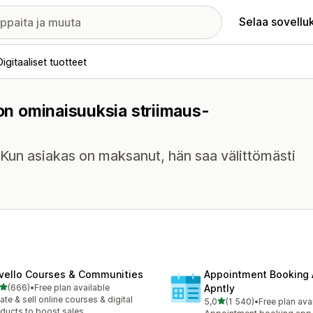
Selaa sovellu
Digitaaliset tuotteet
 on ominaisuuksia striimaus-
. Kun asiakas on maksanut, hän saa välittömästi
vello Courses & Communities
Appointment Booking
/ 5 tähteä
(666)
•
Free plan available
Apntly
 arvostelua yhteensä
ate & sell online courses & digital
/ 5 tähteä
5,0
(1 540)
•
Free plan ava
1540 arvostelua yhteensä
ducts to boost sales