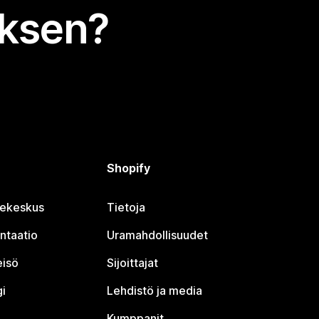
uksen?
Shopify
jekeskus
Tietoja
ntaatio
Uramahdollisuudet
eisö
Sijoittajat
i
Lehdistö ja media
Kumppanit