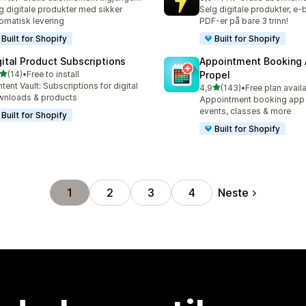
alt 9 omtaler
Totalt 41 omtaler
g digitale produkter med sikker
Selg digitale produkter, e
omatisk levering
PDF-er på bare 3 trinn!
Built for Shopify
Built for Shopify
gital Product Subscriptions
Appointment Booking
av 5 stjerner
(14)
•
Free to install
Propel
alt 14 omtaler
tent Vault: Subscriptions for digital
av 5 stjerner
4,9
(143)
•
Free plan avail
Totalt 143 omtaler
nloads & products
Appointment booking app f
events, classes & more
Built for Shopify
Built for Shopify
Neste
1
2
3
4