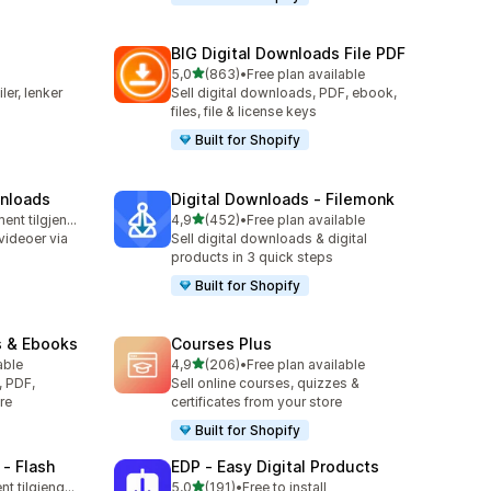
BIG Digital Downloads File PDF
av 5 stjerner
5,0
(863)
•
Free plan available
Totalt 863 omtaler
ler, lenker
Sell digital downloads, PDF, ebook,
files, file & license keys
Built for Shopify
wnloads
Digital Downloads ‑ Filemonk
av 5 stjerner
Gratis abonnement tilgjengelig
4,9
(452)
•
Free plan available
Totalt 452 omtaler
videoer via
Sell digital downloads & digital
products in 3 quick steps
Built for Shopify
s & Ebooks
Courses Plus
av 5 stjerner
able
4,9
(206)
•
Free plan available
Totalt 206 omtaler
, PDF,
Sell online courses, quizzes &
re
certificates from your store
Built for Shopify
 ‑ Flash
EDP ‑ Easy Digital Products
av 5 stjerner
Gratis abonnement tilgjengelig
5,0
(191)
•
Free to install