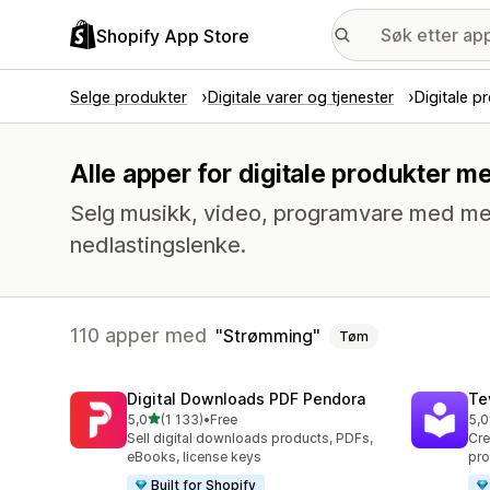
Shopify App Store
Selge produkter
Digitale varer og tjenester
Digitale p
Alle apper for digitale produkter 
Selg musikk, video, programvare med mer. 
nedlastingslenke.
110 apper med
Strømming
Tøm
Digital Downloads PDF Pendora
Te
av 5 stjerner
5,0
(1 133)
•
Free
5,0
Totalt 1133 omtaler
Tot
Sell digital downloads products, PDFs,
Cre
eBooks, license keys
pro
Built for Shopify