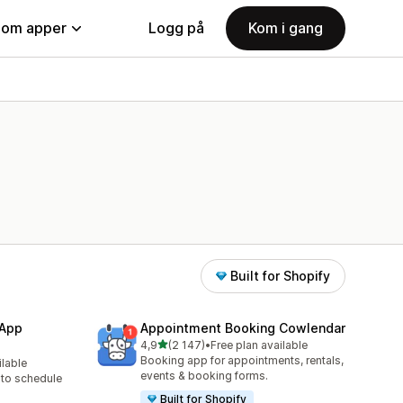
nom apper
Logg på
Kom i gang
Built for Shopify
 App
Appointment Booking Cowlendar
av 5 stjerner
4,9
(2 147)
•
Free plan available
Totalt 2147 omtaler
Booking app for appointments, rentals,
ilable
events & booking forms.
to schedule
Built for Shopify