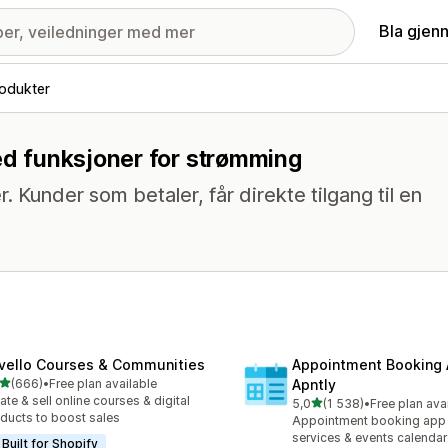
Bla gjen
rodukter
med funksjoner for strømming
Kunder som betaler, får direkte tilgang til en
vello Courses & Communities
Appointment Booking
av 5 stjerner
(666)
•
Free plan available
Apntly
alt 666 omtaler
ate & sell online courses & digital
av 5 stjerner
5,0
(1 538)
•
Free plan ava
Totalt 1538 omtaler
ducts to boost sales
Appointment booking app 
services & events calendar
Built for Shopify