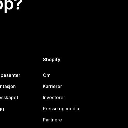
app?
Shopify
lpesenter
Om
ntasjon
Karrierer
lesskapet
Investorer
gg
Presse og media
Partnere