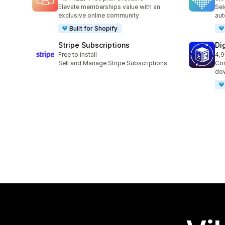
Totalt 22 omtaler
Tot
Elevate memberships value with an
Sel
exclusive online community
aut
Built for Shopify
Stripe Subscriptions
Di
Free to install
4,9
Tot
Sell and Manage Stripe Subscriptions
Con
dow