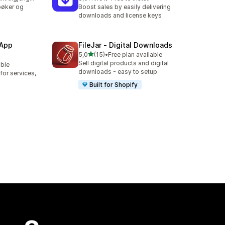
Totalt 191 omtaler
-bøker og
Boost sales by easily delivering
downloads and license keys
 App
FileJar ‑ Digital Downloads
av 5 stjerner
5,0
(15)
•
Free plan available
Totalt 15 omtaler
Sell digital products and digital
able
downloads - easy to setup
or services,
Built for Shopify