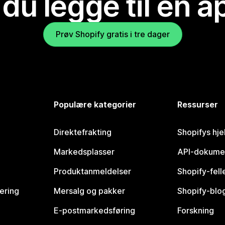
 du legge til en 
Prøv Shopify gratis i tre dager
Populære kategorier
Ressurser
Direktefrakting
Shopifys hje
Markedsplasser
API-dokume
Produktanmeldelser
Shopify-fel
vering
Mersalg og pakker
Shopify-blo
E-postmarkedsføring
Forskning