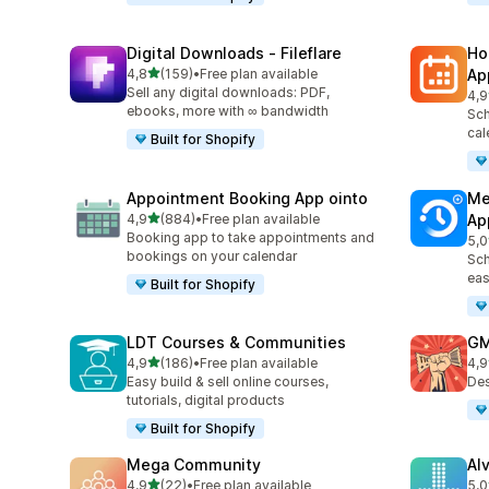
Digital Downloads ‑ Fileflare
Ho
av 5 stjerner
4,8
(159)
•
Free plan available
Ap
Totalt 159 omtaler
Sell any digital downloads: PDF,
4,9
Tot
ebooks, more with ∞ bandwidth
Sch
cal
Built for Shopify
Appointment Booking App ointo
Me
av 5 stjerner
4,9
(884)
•
Free plan available
Ap
Totalt 884 omtaler
Booking app to take appointments and
5,0
Tot
bookings on your calendar
Sch
eas
Built for Shopify
LDT Courses & Communities
GM
av 5 stjerner
4,9
(186)
•
Free plan available
4,9
Totalt 186 omtaler
Tot
Easy build & sell online courses,
Des
tutorials, digital products
Built for Shopify
Mega Community
Al
av 5 stjerner
4,9
(22)
•
Free plan available
5,0