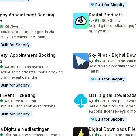
Built for Shopify
ppy Appointment Booking
Digital Products
av 5 stjerner
p
4,7
(990)
•
Gratis
Totalt 990 omtaler
Selg digitale nedlastinger, fi
av 5 stjerner
(367)
•
Free
alt 367 omtaler
og mye mer.
edule appointment agenda via
endly like calendar booking
Built for Shopify
ety: Appointment Booking
Sky Pilot ‑ Digital Do
av 5 stjerner
p
4,8
(408)
•
Totalt 408 omtaler
Selg digitale produkter og 
av 5 stjerner
(440)
•
Free plan available
alt 440 omtaler
nettet.
edule appointments, make booking
y with event calendar
Built for Shopify
Built for Shopify
 Event Ticketing
LDT Digital Download
av 5 stjerner
av 5 stjerner
(43)
•
Free to install
4,8
(220)
•
Free plan avail
alt 43 omtaler
Totalt 220 omtaler
ign, sell, and scan event tickets
Sell digital products, video
eBooks, license keys & mo
Built for Shopify
Built for Shopify
va Digitale Nedlastinger
Digital Downloads File
av 5 stjerner
av 5 stjerner
(9)
•
Gratis abonnement tilgjengelig
5,0
(41)
•