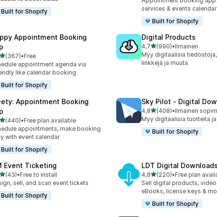
Appointment booking app 
services & events calendar
Built for Shopify
Built for Shopify
ppy Appointment Booking
Digital Products
/ 5 tähteä
p
4,7
(990)
•
Ilmainen
990 arvostelua yhteensä
Myy digitaalisia tiedostoja,
/ 5 tähteä
(367)
•
Free
 arvostelua yhteensä
linkkejä ja muuta.
edule appointment agenda via
endly like calendar booking
Built for Shopify
ety: Appointment Booking
Sky Pilot ‑ Digital Do
/ 5 tähteä
p
4,8
(408)
•
408 arvostelua yhteensä
Myy digitaalisia tuotteita ja
/ 5 tähteä
(440)
•
Free plan available
 arvostelua yhteensä
edule appointments, make booking
Built for Shopify
y with event calendar
Built for Shopify
 Event Ticketing
LDT Digital Download
/ 5 tähteä
/ 5 tähteä
(43)
•
Free to install
4,8
(220)
•
Free plan avail
arvostelua yhteensä
220 arvostelua yhteensä
ign, sell, and scan event tickets
Sell digital products, video
eBooks, license keys & mo
Built for Shopify
Built for Shopify