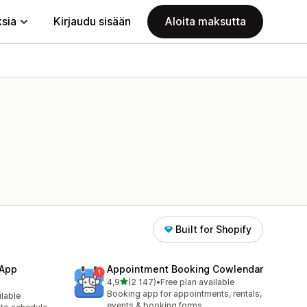
ksia
Kirjaudu sisään
Aloita maksutta
Built for Shopify
 App
Appointment Booking Cowlendar
/ 5 tähteä
4,9
(2 147)
•
Free plan available
2147 arvostelua yhteensä
Booking app for appointments, rentals,
ilable
events & booking forms.