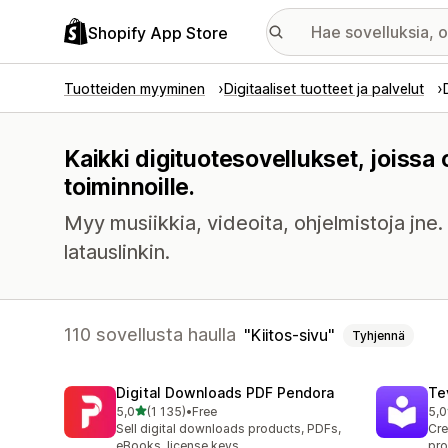
Shopify App Store
Tuotteiden myyminen
Digitaaliset tuotteet ja palvelut
Kaikki digituotesovellukset, joissa
toiminnoille.
Myy musiikkia, videoita, ohjelmistoja jne
latauslinkin.
110 sovellusta haulla
Kiitos-sivu
Tyhjennä
Digital Downloads PDF Pendora
Te
/ 5 tähteä
5,0
(1 135)
•
Free
5,0
1135 arvostelua yhteensä
666
Sell digital downloads products, PDFs,
Cre
eBooks, license keys
pro