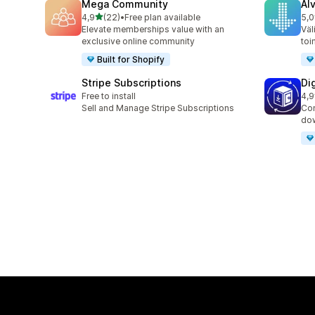
Mega Community
Al
/ 5 tähteä
4,9
(22)
•
Free plan available
5,0
22 arvostelua yhteensä
9 a
Elevate memberships value with an
Väl
exclusive online community
toi
Built for Shopify
Stripe Subscriptions
Di
Free to install
4,9
14 
Sell and Manage Stripe Subscriptions
Con
dow