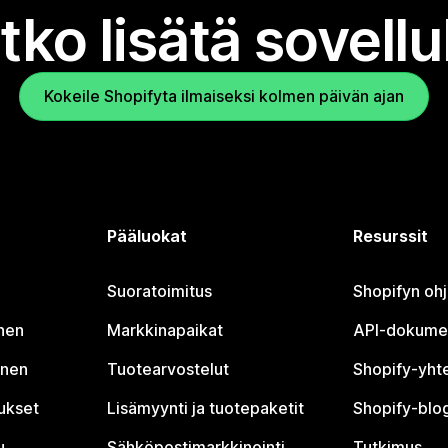
tko lisätä sovell
Kokeile Shopifyta ilmaiseksi kolmen päivän ajan
Pääluokat
Resurssit
Suoratoimitus
Shopifyn oh
nen
Markkinapaikat
API-dokume
inen
Tuotearvostelut
Shopify-yht
tukset
Lisämyynti ja tuotepaketit
Shopify-blog
u
Sähköpostimarkkinointi
Tutkimus