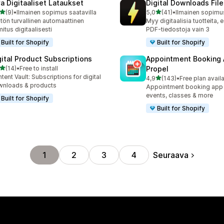
va Digitaaliset Lataukset
Digital Downloads File
/ 5 tähteä
/ 5 tähteä
(9)
•
Ilmainen sopimus saatavilla
5,0
(41)
•
Ilmainen sopimus
rvostelua yhteensä
41 arvostelua yhteensä
itön turvallinen automaattinen
Myy digitaalisia tuotteita, e
mitus digitaalisesti
PDF-tiedostoja vain 3
Built for Shopify
Built for Shopify
gital Product Subscriptions
Appointment Booking
/ 5 tähteä
(14)
•
Free to install
Propel
arvostelua yhteensä
tent Vault: Subscriptions for digital
/ 5 tähteä
4,9
(143)
•
Free plan avail
143 arvostelua yhteensä
nloads & products
Appointment booking app f
events, classes & more
Built for Shopify
Built for Shopify
Seuraava
1
2
3
4