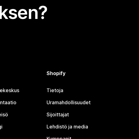
uksen?
Shopify
jekeskus
Tietoja
ntaatio
Uramahdollisuudet
eisö
Sijoittajat
i
Lehdistö ja media
Kumppanit