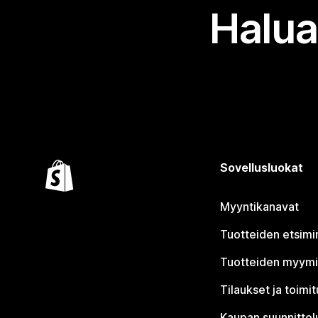
Halua
Sovellusluokat
Myyntikanavat
Tuotteiden etsimi
Tuotteiden myym
Tilaukset ja toimi
Kaupan suunnittel