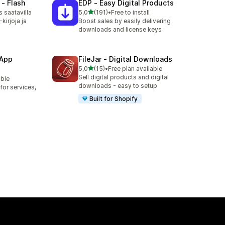
 ‑ Flash
EDP ‑ Easy Digital Products
/ 5 tähteä
 saatavilla
5,0
(191)
•
Free to install
191 arvostelua yhteensä
-kirjoja ja
Boost sales by easily delivering
downloads and license keys
 App
FileJar ‑ Digital Downloads
/ 5 tähteä
5,0
(15)
•
Free plan available
15 arvostelua yhteensä
Sell digital products and digital
able
downloads - easy to setup
or services,
Built for Shopify