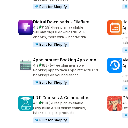
Built for Shopify
Digital Downloads ‑ Fileflare
Ho
/ 5 tähteä
4,8
(159)
•
Free plan available
Ap
159 arvostelua yhteensä
Sell any digital downloads: PDF,
4,9
367
ebooks, more with ∞ bandwidth
Sch
cal
Built for Shopify
Appointment Booking App ointo
Me
/ 5 tähteä
4,9
(884)
•
Free plan available
Ap
884 arvostelua yhteensä
Booking app to take appointments and
5,0
440
bookings on your calendar
Sch
eas
Built for Shopify
LDT Courses & Communities
GM
/ 5 tähteä
4,9
(186)
•
Free plan available
4,9
186 arvostelua yhteensä
43 
Easy build & sell online courses,
Des
tutorials, digital products
Built for Shopify