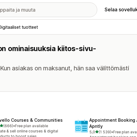
Selaa sovellu
Digitaaliset tuotteet
 on ominaisuuksia kiitos-sivu-
. Kun asiakas on maksanut, hän saa välittömästi
vello Courses & Communities
Appointment Booking
/ 5 tähteä
(666)
•
Free plan available
Apntly
 arvostelua yhteensä
ate & sell online courses & digital
/ 5 tähteä
5,0
(1 539)
•
Free plan ava
1539 arvostelua yhteensä
ducts to boost sales