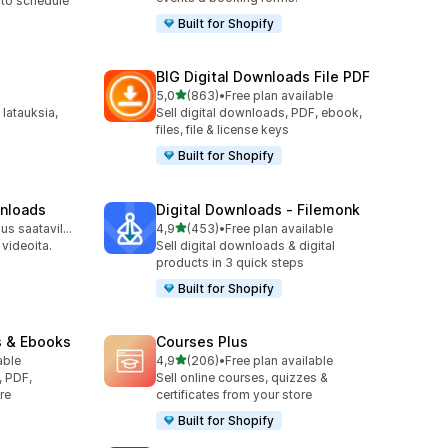
to schedule
Built for Shopify
BIG Digital Downloads File PDF
/ 5 tähteä
5,0
(863)
•
Free plan available
863 arvostelua yhteensä
 latauksia,
Sell digital downloads, PDF, ebook,
files, file & license keys
Built for Shopify
wnloads
Digital Downloads ‑ Filemonk
/ 5 tähteä
Ilmainen sopimus saatavilla
4,9
(453)
•
Free plan available
453 arvostelua yhteensä
 videoita.
Sell digital downloads & digital
products in 3 quick steps
Built for Shopify
s & Ebooks
Courses Plus
/ 5 tähteä
able
4,9
(206)
•
Free plan available
206 arvostelua yhteensä
, PDF,
Sell online courses, quizzes &
re
certificates from your store
Built for Shopify