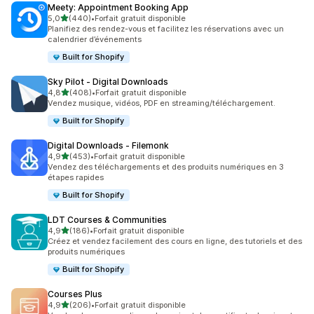
Meety: Appointment Booking App
étoile(s) sur 5
5,0
(440)
•
Forfait gratuit disponible
440 avis au total
Planifiez des rendez-vous et facilitez les réservations avec un
calendrier d’événements
Built for Shopify
Sky Pilot ‑ Digital Downloads
étoile(s) sur 5
4,8
(408)
•
Forfait gratuit disponible
408 avis au total
Vendez musique, vidéos, PDF en streaming/téléchargement.
Built for Shopify
Digital Downloads ‑ Filemonk
étoile(s) sur 5
4,9
(453)
•
Forfait gratuit disponible
453 avis au total
Vendez des téléchargements et des produits numériques en 3
étapes rapides
Built for Shopify
LDT Courses & Communities
étoile(s) sur 5
4,9
(186)
•
Forfait gratuit disponible
186 avis au total
Créez et vendez facilement des cours en ligne, des tutoriels et des
produits numériques
Built for Shopify
Courses Plus
étoile(s) sur 5
4,9
(206)
•
Forfait gratuit disponible
206 avis au total