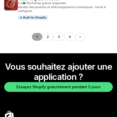
étoile(s) sur 5
5,0
(15)
•
Forfait gratuit disponible
15 avis au total
Vendez des produits et téléchargements numériques : facile à
configurer
Built for Shopify
1
2
3
4
Vous souhaitez ajouter une
application ?
Essayez Shopify gratuitement pendant 3 jours