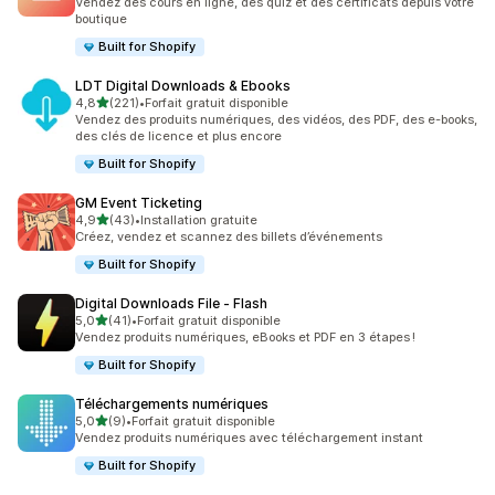
Vendez des cours en ligne, des quiz et des certificats depuis votre
boutique
Built for Shopify
LDT Digital Downloads & Ebooks
étoile(s) sur 5
4,8
(221)
•
Forfait gratuit disponible
221 avis au total
Vendez des produits numériques, des vidéos, des PDF, des e-books,
des clés de licence et plus encore
Built for Shopify
GM Event Ticketing
étoile(s) sur 5
4,9
(43)
•
Installation gratuite
43 avis au total
Créez, vendez et scannez des billets d’événements
Built for Shopify
Digital Downloads File ‑ Flash
étoile(s) sur 5
5,0
(41)
•
Forfait gratuit disponible
41 avis au total
Vendez produits numériques, eBooks et PDF en 3 étapes !
Built for Shopify
Téléchargements numériques
étoile(s) sur 5
5,0
(9)
•
Forfait gratuit disponible
9 avis au total
Vendez produits numériques avec téléchargement instant
Built for Shopify