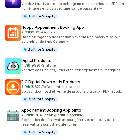
160 avis au total
Vendez tous types de téléchargements numériques : PDF, livres
numériques et plus avec une bande passante ∞
Built for Shopify
Hoppy Appointment Booking App
étoile(s) sur 5
4,9
(366)
•
Gratuite
366 avis au total
Planifiez l’agenda des rendez-vous via une réservation sur
calendrier de type Calendly
Built for Shopify
Digital Products
étoile(s) sur 5
4,7
(999)
•
Gratuite
999 avis au total
Vendez des fichiers, liens et téléchargements numériques.
BIG Digital Downloads Products
étoile(s) sur 5
5,0
(862)
•
Forfait gratuit disponible
862 avis au total
Upload, download et vente de produits digitaux : PDF, ebook...
Built for Shopify
Appointment Booking App ointo
étoile(s) sur 5
4,9
(886)
•
Forfait gratuit disponible
886 avis au total
Application de réservation pour gérer vos rendez-vous et
réservations sur votre calendrier
Built for Shopify