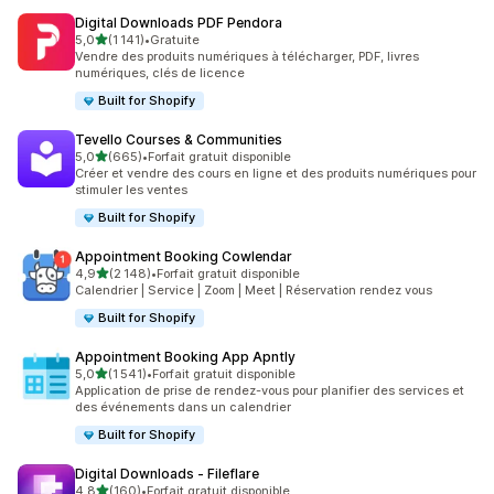
Digital Downloads PDF Pendora
étoile(s) sur 5
5,0
(1 141)
•
Gratuite
1141 avis au total
Vendre des produits numériques à télécharger, PDF, livres
numériques, clés de licence
Built for Shopify
Tevello Courses & Communities
étoile(s) sur 5
5,0
(665)
•
Forfait gratuit disponible
665 avis au total
Créer et vendre des cours en ligne et des produits numériques pour
stimuler les ventes
Built for Shopify
Appointment Booking Cowlendar
étoile(s) sur 5
4,9
(2 148)
•
Forfait gratuit disponible
2148 avis au total
Calendrier | Service | Zoom | Meet | Réservation rendez vous
Built for Shopify
Appointment Booking App Apntly
étoile(s) sur 5
5,0
(1 541)
•
Forfait gratuit disponible
1541 avis au total
Application de prise de rendez-vous pour planifier des services et
des événements dans un calendrier
Built for Shopify
Digital Downloads ‑ Fileflare
étoile(s) sur 5
4,8
(160)
•
Forfait gratuit disponible