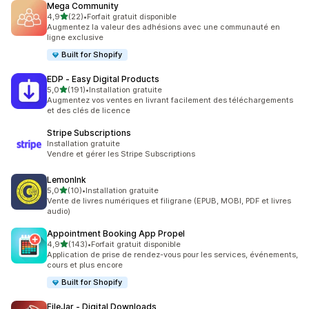
Mega Community
étoile(s) sur 5
4,9
(22)
•
Forfait gratuit disponible
22 avis au total
Augmentez la valeur des adhésions avec une communauté en
ligne exclusive
Built for Shopify
EDP ‑ Easy Digital Products
étoile(s) sur 5
5,0
(191)
•
Installation gratuite
191 avis au total
Augmentez vos ventes en livrant facilement des téléchargements
et des clés de licence
Stripe Subscriptions
Installation gratuite
Vendre et gérer les Stripe Subscriptions
LemonInk
étoile(s) sur 5
5,0
(10)
•
Installation gratuite
10 avis au total
Vente de livres numériques et filigrane (EPUB, MOBI, PDF et livres
audio)
Appointment Booking App Propel
étoile(s) sur 5
4,9
(143)
•
Forfait gratuit disponible
143 avis au total
Application de prise de rendez-vous pour les services, événements,
cours et plus encore
Built for Shopify
FileJar ‑ Digital Downloads