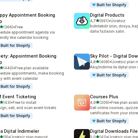
Built for Shopify
ppy Appointment Booking
Digital Products
5 yıldız üzerinden
p
4,7
(991)
•
Ücretsiz
toplam 991 değerlendirme
İndirilebilir ürün, dosya, ba
5 yıldız üzerinden
(366)
•
Free
lam 366 değerlendirme
daha fazlasını satın.
edule appointment agenda via
endly like calendar booking
Built for Shopify
ety: Appointment Booking
Sky Pilot ‑ Digital Do
5 yıldız üzerinden
p
4,8
(408)
•
Ücretsiz plan 
toplam 408 değerlendirme
Akış/indirme ile dijital ürün 
5 yıldız üzerinden
(440)
•
Free plan available
lam 440 değerlendirme
edule appointments, make booking
Built for Shopify
y with event calendar
Built for Shopify
 Event Ticketing
Courses Plus
5 yıldız üzerinden
5 yıldız üzerinden
(43)
•
Free to install
4,9
(206)
•
Free plan avail
lam 43 değerlendirme
toplam 206 değerlendirme
ign, sell, and scan event tickets
Sell online courses, quizze
certificates from your store
Built for Shopify
Built for Shopify
a Dijital İndirmeler
Digital Downloads File
5 yıldız üzerinden
5 yıldız üzerinden
(9)
•
Ücretsiz plan mevcut
5,0
(41)
•
Ücretsiz plan m