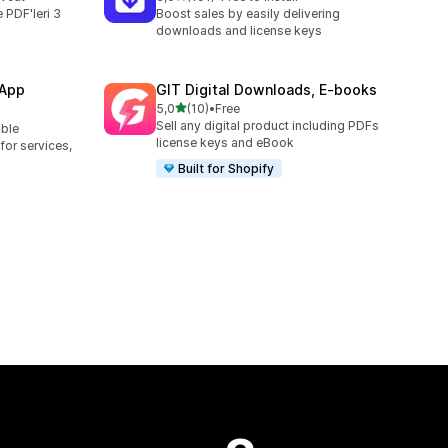
toplam 191 değerlendirme
ve PDF'leri 3
Boost sales by easily delivering
downloads and license keys
 App
GIT Digital Downloads, E‑books
5 yıldız üzerinden
5,0
(10)
•
Free
toplam 10 değerlendirme
Sell any digital product including PDFs
able
license keys and eBook
or services,
Built for Shopify