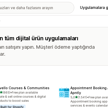
Uygulamalara g
r
ren tüm dijital ürün uygulamaları
ının satışını yapın. Müşteri ödeme yaptığında
ar.
vello Courses & Communities
Appointment Booking
5 yıldız üzerinden
(665)
•
Free plan available
Apntly
lam 665 değerlendirme
ate & sell online courses & digital
5 yıldız üzerinden
5,0
(1.541)
•
Free plan avai
toplam 1541 değerlendirm
ducts to boost sales
Appointment booking app 
services & events calendar
Built for Shopify