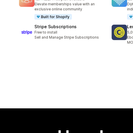
toplam 22 değerlendirme
top
Elevate memberships value with an
Dij
exclusive online community
ind
Built for Shopify
Stripe Subscriptions
Le
Free to install
5,0
top
Sell and Manage Stripe Subscriptions
Ebo
MOB