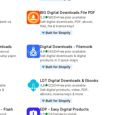
BIG Digital Downloads File PDF
5 yıldız üzerinden
5,0
(862)
•
Free plan available
toplam 862 değerlendirme
ğlantı ve
Sell digital downloads, PDF, ebook,
files, file & license keys
Built for Shopify
wnloads
Digital Downloads ‑ Filemonk
5 yıldız üzerinden
mevcut
4,9
(452)
•
Free plan available
toplam 452 değerlendirme
satışı yapın.
Sell digital downloads & digital
products in 3 quick steps
Built for Shopify
LDT Digital Downloads & Ebooks
5 yıldız üzerinden
able
4,8
(220)
•
Free plan available
toplam 220 değerlendirme
s &
Sell digital products, video, PDF,
eBooks, license keys & more
Built for Shopify
 ‑ Flash
EDP ‑ Easy Digital Products
5 yıldız üzerinden
evcut
5,0
(191)
•
Free to install