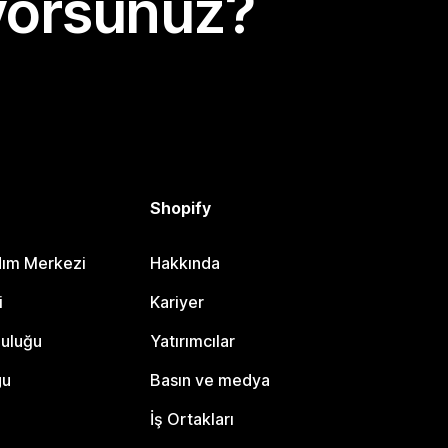
yorsunuz?
Shopify
dım Merkezi
Hakkında
i
Kariyer
luluğu
Yatırımcılar
gu
Basın ve medya
İş Ortakları