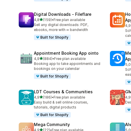
Digital Downloads ‑ Fileflare
Ho
5 yıldız üzerinden
4,8
(159)
•
Free plan available
Ap
toplam 159 değerlendirme
Sell any digital downloads: PDF,
4,9
top
ebooks, more with ∞ bandwidth
Sch
cal
Built for Shopify
Appointment Booking App ointo
Me
5 yıldız üzerinden
4,9
(884)
•
Free plan available
Ap
toplam 884 değerlendirme
Booking app to take appointments and
5,0
top
bookings on your calendar
Sch
eas
Built for Shopify
LDT Courses & Communities
GM
5 yıldız üzerinden
4,9
(186)
•
Free plan available
4,9
toplam 186 değerlendirme
top
Easy build & sell online courses,
Des
tutorials, digital products
Built for Shopify
Mega Community
Alv
5 yıldız üzerinden
4,9
(22)
•
Free plan available
5,0