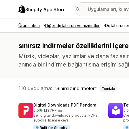
Shopify App Store
Ürün satma
Diğer dijital ürün ve hizmetler
Dijital ürünle
sınırsız indirmeler özelliklerini içe
Müzik, videolar, yazılımlar ve daha fazlas
anında bir indirme bağlantısına erişim sağl
110 uygulama:
Sınırsız indirmeler
Temizle
Digital Downloads PDF Pendora
Te
5 yıldız üzerinden
5,0
(1.137)
•
Free
5,0
toplam 1137 değerlendirme
top
Sell digital downloads products, PDFs,
Cre
eBooks, license keys
pro
Built for Shopify