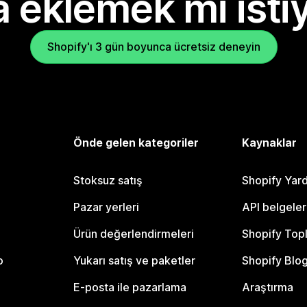
 eklemek mi isti
Shopify'ı 3 gün boyunca ücretsiz deneyin
Önde gelen kategoriler
Kaynaklar
Stoksuz satış
Shopify Yar
Pazar yerleri
API belgeler
Ürün değerlendirmeleri
Shopify Top
o
Yukarı satış ve paketler
Shopify Blo
E-posta ile pazarlama
Araştırma