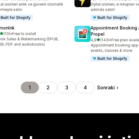
lam 9 değerlendirme
toplam 41 değerlendirme
ital ürünleri anlık ve güvenli otomatik
Dijital ürünleri, e-kitapları 
irmeyle satın
adımda satın!
Built for Shopify
Built for Shopify
monInk
Appointment Booking
5 yıldız üzerinden
(10)
•
Free to install
Propel
lam 10 değerlendirme
ok Sales & Watermarking (EPUB,
5 yıldız üzerinden
4,9
(143)
•
Free plan avail
toplam 143 değerlendirme
I, PDF and audiobooks)
Appointment booking app f
events, classes & more
Built for Shopify
Sonraki
1
2
3
4