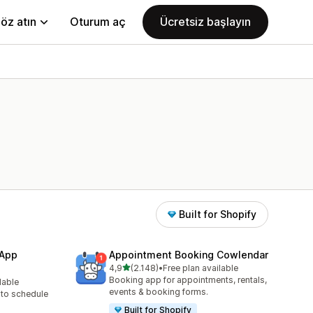
öz atın
Oturum aç
Ücretsiz başlayın
Built for Shopify
 App
Appointment Booking Cowlendar
5 yıldız üzerinden
4,9
(2.148)
•
Free plan available
toplam 2148 değerlendirme
Booking app for appointments, rentals,
lable
e
events & booking forms.
to schedule
Built for Shopify