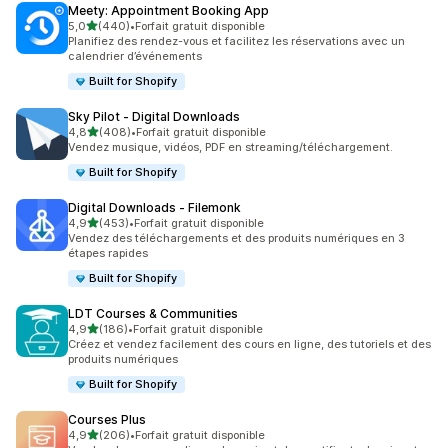
Meety: Appointment Booking App
étoile(s) sur 5
5,0
(440)
•
Forfait gratuit disponible
440 avis au total
Planifiez des rendez-vous et facilitez les réservations avec un
calendrier d’événements
Built for Shopify
Sky Pilot ‑ Digital Downloads
étoile(s) sur 5
4,8
(408)
•
Forfait gratuit disponible
408 avis au total
Vendez musique, vidéos, PDF en streaming/téléchargement.
Built for Shopify
Digital Downloads ‑ Filemonk
étoile(s) sur 5
4,9
(453)
•
Forfait gratuit disponible
453 avis au total
Vendez des téléchargements et des produits numériques en 3
étapes rapides
Built for Shopify
LDT Courses & Communities
étoile(s) sur 5
4,9
(186)
•
Forfait gratuit disponible
186 avis au total
Créez et vendez facilement des cours en ligne, des tutoriels et des
produits numériques
Built for Shopify
Courses Plus
étoile(s) sur 5
4,9
(206)
•
Forfait gratuit disponible
206 avis au total