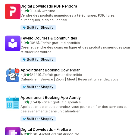
Digital Downloads PDF Pendora
étoile(s) sur 5
5,0
(1 143)
•
Gratuite
1143 avis au total
Vendre des produits numériques à télécharger, PDF, livres
numériques, clés de licence
Built for Shopify
Tevello Courses & Communities
étoile(s) sur 5
5,0
(666)
•
Forfait gratuit disponible
666 avis au total
Créer et vendre des cours en ligne et des produits numériques pour
stimuler les ventes
Built for Shopify
Appointment Booking Cowlendar
étoile(s) sur 5
4,9
(2 149)
•
Forfait gratuit disponible
2149 avis au total
Calendrier | Service | Zoom | Meet | Réservation rendez vous
Built for Shopify
Appointment Booking App Apntly
étoile(s) sur 5
5,0
(1 541)
•
Forfait gratuit disponible
1541 avis au total
Application de prise de rendez-vous pour planifier des services et
des événements dans un calendrier
Built for Shopify
Digital Downloads ‑ Fileflare
étoile(s) sur 5
4,8
(160)
•
Forfait gratuit disponible