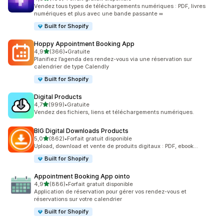
160 avis au total
Vendez tous types de téléchargements numériques : PDF, livres
numériques et plus avec une bande passante ∞
Built for Shopify
Hoppy Appointment Booking App
étoile(s) sur 5
4,9
(366)
•
Gratuite
366 avis au total
Planifiez l’agenda des rendez-vous via une réservation sur
calendrier de type Calendly
Built for Shopify
Digital Products
étoile(s) sur 5
4,7
(999)
•
Gratuite
999 avis au total
Vendez des fichiers, liens et téléchargements numériques.
BIG Digital Downloads Products
étoile(s) sur 5
5,0
(862)
•
Forfait gratuit disponible
862 avis au total
Upload, download et vente de produits digitaux : PDF, ebook...
Built for Shopify
Appointment Booking App ointo
étoile(s) sur 5
4,9
(886)
•
Forfait gratuit disponible
886 avis au total
Application de réservation pour gérer vos rendez-vous et
réservations sur votre calendrier
Built for Shopify