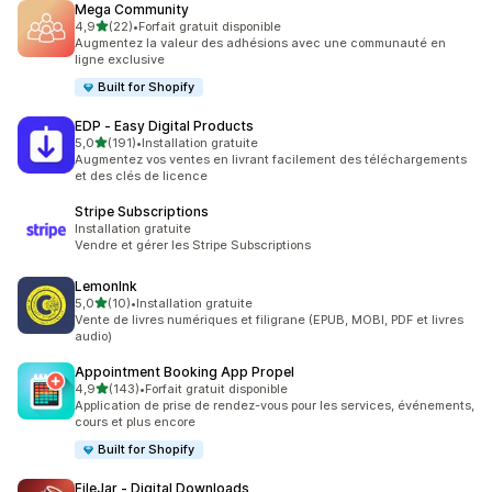
Mega Community
étoile(s) sur 5
4,9
(22)
•
Forfait gratuit disponible
22 avis au total
Augmentez la valeur des adhésions avec une communauté en
ligne exclusive
Built for Shopify
EDP ‑ Easy Digital Products
étoile(s) sur 5
5,0
(191)
•
Installation gratuite
191 avis au total
Augmentez vos ventes en livrant facilement des téléchargements
et des clés de licence
Stripe Subscriptions
Installation gratuite
Vendre et gérer les Stripe Subscriptions
LemonInk
étoile(s) sur 5
5,0
(10)
•
Installation gratuite
10 avis au total
Vente de livres numériques et filigrane (EPUB, MOBI, PDF et livres
audio)
Appointment Booking App Propel
étoile(s) sur 5
4,9
(143)
•
Forfait gratuit disponible
143 avis au total
Application de prise de rendez-vous pour les services, événements,
cours et plus encore
Built for Shopify
FileJar ‑ Digital Downloads