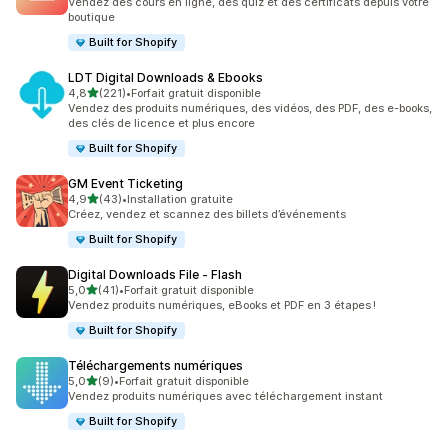
Vendez des cours en ligne, des quiz et des certificats depuis votre
boutique
Built for Shopify
LDT Digital Downloads & Ebooks
étoile(s) sur 5
4,8
(221)
•
Forfait gratuit disponible
221 avis au total
Vendez des produits numériques, des vidéos, des PDF, des e-books,
des clés de licence et plus encore
Built for Shopify
GM Event Ticketing
étoile(s) sur 5
4,9
(43)
•
Installation gratuite
43 avis au total
Créez, vendez et scannez des billets d’événements
Built for Shopify
Digital Downloads File ‑ Flash
étoile(s) sur 5
5,0
(41)
•
Forfait gratuit disponible
41 avis au total
Vendez produits numériques, eBooks et PDF en 3 étapes !
Built for Shopify
Téléchargements numériques
étoile(s) sur 5
5,0
(9)
•
Forfait gratuit disponible
9 avis au total
Vendez produits numériques avec téléchargement instant
Built for Shopify