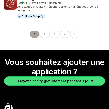
étoile(s) sur 5
5,0
(15)
•
Forfait gratuit disponible
15 avis au total
Vendez des produits et téléchargements numériques : facile à
configurer
Built for Shopify
1
2
3
4
Vous souhaitez ajouter une
application ?
Essayez Shopify gratuitement pendant 3 jours