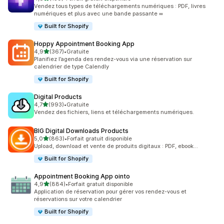
159 avis au total
Vendez tous types de téléchargements numériques : PDF, livres
numériques et plus avec une bande passante ∞
Built for Shopify
Hoppy Appointment Booking App
étoile(s) sur 5
4,9
(367)
•
Gratuite
367 avis au total
Planifiez l’agenda des rendez-vous via une réservation sur
calendrier de type Calendly
Built for Shopify
Digital Products
étoile(s) sur 5
4,7
(993)
•
Gratuite
993 avis au total
Vendez des fichiers, liens et téléchargements numériques.
BIG Digital Downloads Products
étoile(s) sur 5
5,0
(863)
•
Forfait gratuit disponible
863 avis au total
Upload, download et vente de produits digitaux : PDF, ebook...
Built for Shopify
Appointment Booking App ointo
étoile(s) sur 5
4,9
(884)
•
Forfait gratuit disponible
884 avis au total
Application de réservation pour gérer vos rendez-vous et
réservations sur votre calendrier
Built for Shopify