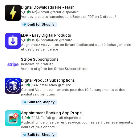
Digital Downloads File ‑ Flash
étoile(s) sur 5
5,0
(42)
•
Forfait gratuit disponible
42 avis au total
Vendez produits numériques, eBooks et PDF en 3 étapes !
Built for Shopify
EDP ‑ Easy Digital Products
étoile(s) sur 5
5,0
(191)
•
Installation gratuite
191 avis au total
Augmentez vos ventes en livrant facilement des téléchargements
et des clés de licence
Stripe Subscriptions
Installation gratuite
Vendre et gérer les Stripe Subscriptions
Digital Product Subscriptions
étoile(s) sur 5
4,9
(14)
•
Installation gratuite
14 avis au total
Content Vault : abonnements pour des téléchargements et des
produits numériques
Built for Shopify
Appointment Booking App Propel
étoile(s) sur 5
4,9
(143)
•
Forfait gratuit disponible
143 avis au total
Application de prise de rendez-vous pour les services, événements,
cours et plus encore
Built for Shopify