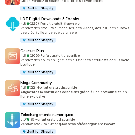
Créez, vendez et scannez des billets d’événements
Built for Shopify
LDT Digital Downloads & Ebooks
étoile(s) sur 5
4,8
(220)
•
Forfait gratuit disponible
220 avis au total
Vendez des produits numériques, des vidéos, des PDF, des e-books,
des clés de licence et plus encore
Built for Shopify
Courses Plus
étoile(s) sur 5
4,9
(206)
•
Forfait gratuit disponible
206 avis au total
Vendez des cours en ligne, des quiz et des certificats depuis votre
boutique
Built for Shopify
Mega Community
étoile(s) sur 5
4,9
(22)
•
Forfait gratuit disponible
22 avis au total
Augmentez la valeur des adhésions grâce à une communauté en
ligne exclusive
Built for Shopify
Téléchargements numériques
étoile(s) sur 5
5,0
(9)
•
Forfait gratuit disponible
9 avis au total
Vendez produits numériques avec téléchargement instant
Built for Shopify