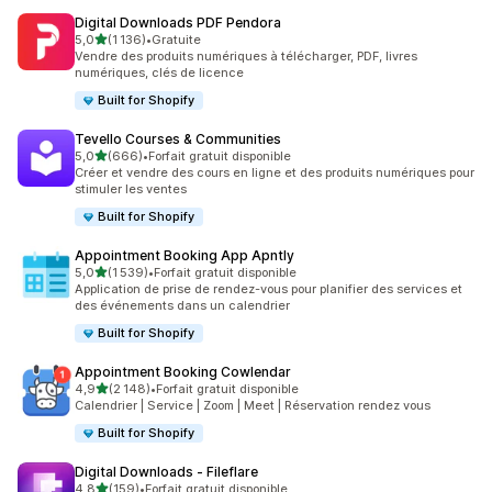
Digital Downloads PDF Pendora
étoile(s) sur 5
5,0
(1 136)
•
Gratuite
1136 avis au total
Vendre des produits numériques à télécharger, PDF, livres
numériques, clés de licence
Built for Shopify
Tevello Courses & Communities
étoile(s) sur 5
5,0
(666)
•
Forfait gratuit disponible
666 avis au total
Créer et vendre des cours en ligne et des produits numériques pour
stimuler les ventes
Built for Shopify
Appointment Booking App Apntly
étoile(s) sur 5
5,0
(1 539)
•
Forfait gratuit disponible
1539 avis au total
Application de prise de rendez-vous pour planifier des services et
des événements dans un calendrier
Built for Shopify
Appointment Booking Cowlendar
étoile(s) sur 5
4,9
(2 148)
•
Forfait gratuit disponible
2148 avis au total
Calendrier | Service | Zoom | Meet | Réservation rendez vous
Built for Shopify
Digital Downloads ‑ Fileflare
étoile(s) sur 5
4,8
(159)
•
Forfait gratuit disponible