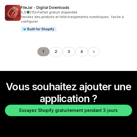
FileJar ‑ Digital Downloads
étoile(s) sur 5
5,0
(15)
•
Forfait gratuit disponible
15 avis au total
Vendez des produits et téléchargements numériques : facile à
configurer
Built for Shopify
1
2
3
4
Vous souhaitez ajouter une
application ?
Essayez Shopify gratuitement pendant 3 jours