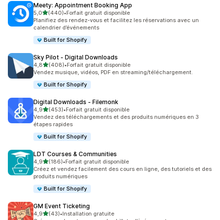
Meety: Appointment Booking App
étoile(s) sur 5
5,0
(440)
•
Forfait gratuit disponible
440 avis au total
Planifiez des rendez-vous et facilitez les réservations avec un
calendrier d’événements
Built for Shopify
Sky Pilot ‑ Digital Downloads
étoile(s) sur 5
4,8
(408)
•
Forfait gratuit disponible
408 avis au total
Vendez musique, vidéos, PDF en streaming/téléchargement.
Built for Shopify
Digital Downloads ‑ Filemonk
étoile(s) sur 5
4,9
(453)
•
Forfait gratuit disponible
453 avis au total
Vendez des téléchargements et des produits numériques en 3
étapes rapides
Built for Shopify
LDT Courses & Communities
étoile(s) sur 5
4,9
(186)
•
Forfait gratuit disponible
186 avis au total
Créez et vendez facilement des cours en ligne, des tutoriels et des
produits numériques
Built for Shopify
GM Event Ticketing
étoile(s) sur 5
4,9
(43)
•
Installation gratuite
43 avis au total