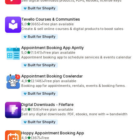
Sell digital downloads products, PDFs, eBooks, license keys
Built for Shopify
Tevello Courses & Communities
5 yıldız üzerinden
5,0
(665)
•
Free plan available
toplam 665 değerlendirme
Create & sell online courses & digital products to boost sales
Built for Shopify
Appointment Booking App Apntly
5 yıldız üzerinden
5,0
(1.541)
•
Free plan available
toplam 1541 değerlendirme
Appointment booking app to schedule services & events calendar
Built for Shopify
Appointment Booking Cowlendar
5 yıldız üzerinden
4,9
(2.148)
•
Free plan available
toplam 2148 değerlendirme
Booking app for appointments, rentals, events & booking forms.
Built for Shopify
Digital Downloads ‑ Fileflare
5 yıldız üzerinden
4,8
(159)
•
Free plan available
toplam 159 değerlendirme
Sell any digital downloads: PDF, ebooks, more with ∞ bandwidth
Built for Shopify
Hoppy Appointment Booking App
5 yıldız üzerinden
4,9
(367)
•
Free
toplam 367 değerlendirme