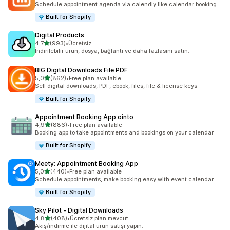
Schedule appointment agenda via calendly like calendar booking
Built for Shopify
Digital Products
5 yıldız üzerinden
4,7
(993)
•
Ücretsiz
toplam 993 değerlendirme
İndirilebilir ürün, dosya, bağlantı ve daha fazlasını satın.
BIG Digital Downloads File PDF
5 yıldız üzerinden
5,0
(862)
•
Free plan available
toplam 862 değerlendirme
Sell digital downloads, PDF, ebook, files, file & license keys
Built for Shopify
Appointment Booking App ointo
5 yıldız üzerinden
4,9
(886)
•
Free plan available
toplam 886 değerlendirme
Booking app to take appointments and bookings on your calendar
Built for Shopify
Meety: Appointment Booking App
5 yıldız üzerinden
5,0
(440)
•
Free plan available
toplam 440 değerlendirme
Schedule appointments, make booking easy with event calendar
Built for Shopify
Sky Pilot ‑ Digital Downloads
5 yıldız üzerinden
4,8
(408)
•
Ücretsiz plan mevcut
toplam 408 değerlendirme
Akış/indirme ile dijital ürün satışı yapın.