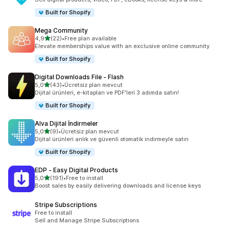
Built for Shopify
Mega Community
5 yıldız üzerinden
4,9
(22)
•
Free plan available
toplam 22 değerlendirme
Elevate memberships value with an exclusive online community
Built for Shopify
Digital Downloads File ‑ Flash
5 yıldız üzerinden
5,0
(43)
•
Ücretsiz plan mevcut
toplam 43 değerlendirme
Dijital ürünleri, e-kitapları ve PDF'leri 3 adımda satın!
Built for Shopify
Alva Dijital İndirmeler
5 yıldız üzerinden
5,0
(9)
•
Ücretsiz plan mevcut
toplam 9 değerlendirme
Dijital ürünleri anlık ve güvenli otomatik indirmeyle satın
Built for Shopify
EDP ‑ Easy Digital Products
5 yıldız üzerinden
5,0
(191)
•
Free to install
toplam 191 değerlendirme
Boost sales by easily delivering downloads and license keys
Stripe Subscriptions
Free to install
Sell and Manage Stripe Subscriptions