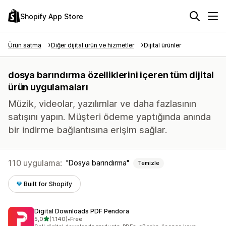
Shopify App Store
Ürün satma
Diğer dijital ürün ve hizmetler
Dijital ürünler
dosya barındırma özelliklerini içeren tüm dijital
ürün uygulamaları
Müzik, videolar, yazılımlar ve daha fazlasının
satışını yapın. Müşteri ödeme yaptığında anında
bir indirme bağlantısına erişim sağlar.
110 uygulama:
Dosya barındırma
Temizle
Built for Shopify
Digital Downloads PDF Pendora
5 yıldız üzerinden
5,0
(1.140)
•
Free
toplam 1140 değerlendirme