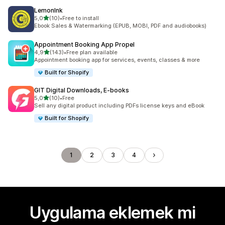
LemonInk
5 yıldız üzerinden
5,0
(10)
•
Free to install
toplam 10 değerlendirme
Ebook Sales & Watermarking (EPUB, MOBI, PDF and audiobooks)
Appointment Booking App Propel
5 yıldız üzerinden
4,9
(143)
•
Free plan available
toplam 143 değerlendirme
Appointment booking app for services, events, classes & more
Built for Shopify
GIT Digital Downloads, E‑books
5 yıldız üzerinden
5,0
(10)
•
Free
toplam 10 değerlendirme
Sell any digital product including PDFs license keys and eBook
Built for Shopify
1
2
3
4
Uygulama eklemek mi