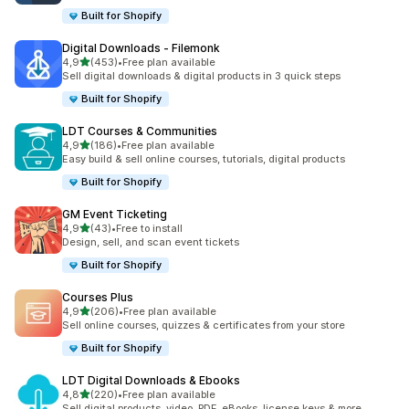
Built for Shopify
Digital Downloads ‑ Filemonk
5 yıldız üzerinden
4,9
(453)
•
Free plan available
toplam 453 değerlendirme
Sell digital downloads & digital products in 3 quick steps
Built for Shopify
LDT Courses & Communities
5 yıldız üzerinden
4,9
(186)
•
Free plan available
toplam 186 değerlendirme
Easy build & sell online courses, tutorials, digital products
Built for Shopify
GM Event Ticketing
5 yıldız üzerinden
4,9
(43)
•
Free to install
toplam 43 değerlendirme
Design, sell, and scan event tickets
Built for Shopify
Courses Plus
5 yıldız üzerinden
4,9
(206)
•
Free plan available
toplam 206 değerlendirme
Sell online courses, quizzes & certificates from your store
Built for Shopify
LDT Digital Downloads & Ebooks
5 yıldız üzerinden
4,8
(220)
•
Free plan available
toplam 220 değerlendirme
Sell digital products, video, PDF, eBooks, license keys & more