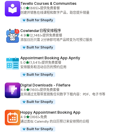
Tevello Courses & Communities
星（满分 5 星）
5.0
(665)
•
提供免费套餐
总共 665 条评论
创建并销售在线课程和数字产品，助您提升销量
Built for Shopify
Cowlendar日程安排程序
星（满分 5 星）
4.9
(2,148)
•
提供免费套餐
总共 2148 条评论
添加日历只需 2分钟即可将产品转变为可预订服务
Built for Shopify
Appointment Booking App Apntly
星（满分 5 星）
5.0
(1,541)
•
提供免费套餐
总共 1541 条评论
安排服务和活动日历的预约应用
Built for Shopify
Digital Downloads ‑ Fileflare
星（满分 5 星）
4.8
(160)
•
提供免费套餐
总共 160 条评论
支持通过无限带宽销售任何数字下载内容：PDF、电子书等
Built for Shopify
Hoppy Appointment Booking App
星（满分 5 星）
4.9
(366)
•
免费
总共 366 条评论
通过类似 Calendly 的日历预订来安排预约日程
Built for Shopify