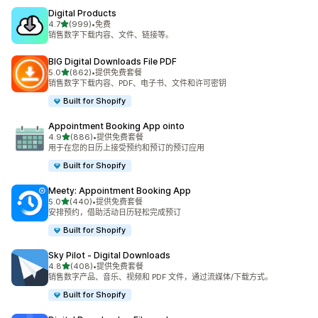
Digital Products
星（满分 5 星）
4.7
(999)
•
免费
总共 999 条评论
销售数字下载内容、文件、链接等。
BIG Digital Downloads File PDF
星（满分 5 星）
5.0
(862)
•
提供免费套餐
总共 862 条评论
销售数字下载内容、PDF、电子书、文件和许可密钥
Built for Shopify
Appointment Booking App ointo
星（满分 5 星）
4.9
(886)
•
提供免费套餐
总共 886 条评论
用于在您的日历上接受预约和预订的预订应用
Built for Shopify
Meety: Appointment Booking App
星（满分 5 星）
5.0
(440)
•
提供免费套餐
总共 440 条评论
安排预约，借助活动日历轻松完成预订
Built for Shopify
Sky Pilot ‑ Digital Downloads
星（满分 5 星）
4.8
(408)
•
提供免费套餐
总共 408 条评论
销售数字产品、音乐、视频和 PDF 文件，通过流媒体/下载方式。
Built for Shopify