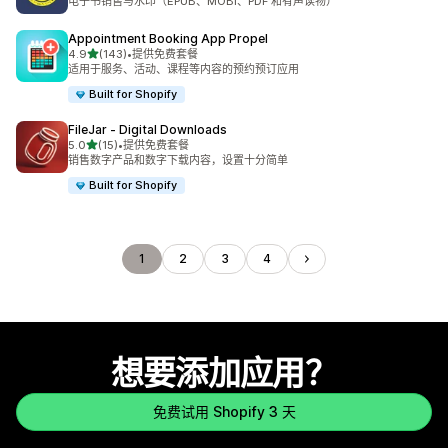
电子书销售与水印（EPUB、MOBI、PDF 和有声读物）
Appointment Booking App Propel
星（满分 5 星）
4.9
(143)
•
提供免费套餐
总共 143 条评论
适用于服务、活动、课程等内容的预约预订应用
Built for Shopify
FileJar ‑ Digital Downloads
星（满分 5 星）
5.0
(15)
•
提供免费套餐
总共 15 条评论
销售数字产品和数字下载内容，设置十分简单
Built for Shopify
1
2
3
4
想要添加应用？
免费试用 Shopify 3 天