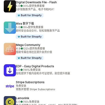
Digital Downloads File ‑ Flash
星（满分 5 星）
5.0
(41)
•
提供免费套餐
总共 41 条评论
3步销售数字产品、电子书和PDF！
Built for Shopify
Alva 数字下载
星（满分 5 星）
5.0
(9)
•
提供免费套餐
总共 9 条评论
即时安全自动交付，轻松销售数字产品
Built for Shopify
Mega Community
星（满分 5 星）
4.9
(22)
•
提供免费套餐
总共 22 条评论
借助专属在线社区提升会员价值
Built for Shopify
EDP ‑ Easy Digital Products
星（满分 5 星）
5.0
(191)
•
免费安装
总共 191 条评论
轻松提供下载内容和许可证密钥，助您提升销量
Stripe Subscriptions
免费安装
销售并管理 Stripe Subscriptions
LemonInk
星（满分 5 星）
5.0
(10)
•
免费安装
总共 10 条评论