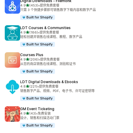
Digital Downloads ‑ Filemonk
星（满分 5 星）
4.9
(453)
•
提供免费套餐
总共 453 条评论
只需 3 个快捷步骤即可销售数字下载内容和数字产品
Built for Shopify
LDT Courses & Communities
星（满分 5 星）
4.9
(186)
•
提供免费套餐
总共 186 条评论
轻松创建并销售在线课程、教程、数字产品
Built for Shopify
Courses Plus
星（满分 5 星）
4.9
(206)
•
提供免费套餐
总共 206 条评论
从您的商店销售在线课程、测验和证书
Built for Shopify
LDT Digital Downloads & Ebooks
星（满分 5 星）
4.8
(221)
•
提供免费套餐
总共 221 条评论
销售数字产品、视频、PDF、电子书、许可证密钥等
Built for Shopify
GM Event Ticketing
星（满分 5 星）
4.9
(43)
•
免费安装
总共 43 条评论
设计、销售和扫描活动门票
Built for Shopify