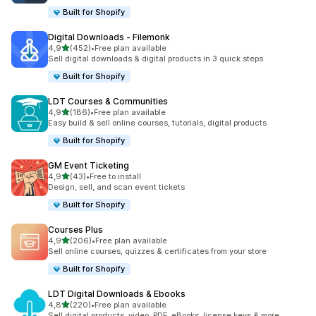
Built for Shopify
Digital Downloads ‑ Filemonk
av 5 stjerner
4,9
(452)
•
Free plan available
Totalt 452 omtaler
Sell digital downloads & digital products in 3 quick steps
Built for Shopify
LDT Courses & Communities
av 5 stjerner
4,9
(186)
•
Free plan available
Totalt 186 omtaler
Easy build & sell online courses, tutorials, digital products
Built for Shopify
GM Event Ticketing
av 5 stjerner
4,9
(43)
•
Free to install
Totalt 43 omtaler
Design, sell, and scan event tickets
Built for Shopify
Courses Plus
av 5 stjerner
4,9
(206)
•
Free plan available
Totalt 206 omtaler
Sell online courses, quizzes & certificates from your store
Built for Shopify
LDT Digital Downloads & Ebooks
av 5 stjerner
4,8
(220)
•
Free plan available
Totalt 220 omtaler
Sell digital products, video, PDF, eBooks, license keys & more