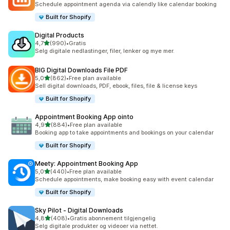
Schedule appointment agenda via calendly like calendar booking
Built for Shopify
Digital Products
av 5 stjerner
4,7
(990)
•
Gratis
Totalt 990 omtaler
Selg digitale nedlastinger, filer, lenker og mye mer.
BIG Digital Downloads File PDF
av 5 stjerner
5,0
(862)
•
Free plan available
Totalt 862 omtaler
Sell digital downloads, PDF, ebook, files, file & license keys
Built for Shopify
Appointment Booking App ointo
av 5 stjerner
4,9
(884)
•
Free plan available
Totalt 884 omtaler
Booking app to take appointments and bookings on your calendar
Built for Shopify
Meety: Appointment Booking App
av 5 stjerner
5,0
(440)
•
Free plan available
Totalt 440 omtaler
Schedule appointments, make booking easy with event calendar
Built for Shopify
Sky Pilot ‑ Digital Downloads
av 5 stjerner
4,8
(408)
•
Gratis abonnement tilgjengelig
Totalt 408 omtaler
Selg digitale produkter og videoer via nettet.