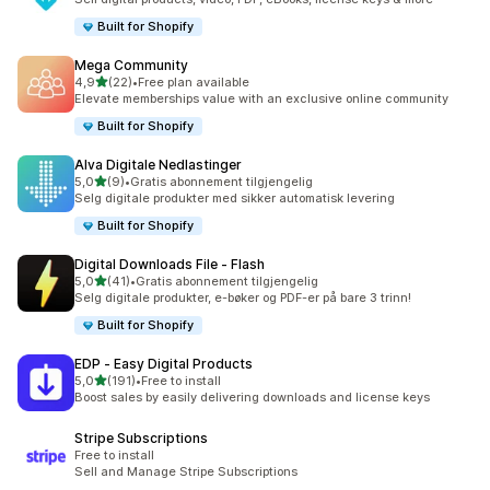
Built for Shopify
Mega Community
av 5 stjerner
4,9
(22)
•
Free plan available
Totalt 22 omtaler
Elevate memberships value with an exclusive online community
Built for Shopify
Alva Digitale Nedlastinger
av 5 stjerner
5,0
(9)
•
Gratis abonnement tilgjengelig
Totalt 9 omtaler
Selg digitale produkter med sikker automatisk levering
Built for Shopify
Digital Downloads File ‑ Flash
av 5 stjerner
5,0
(41)
•
Gratis abonnement tilgjengelig
Totalt 41 omtaler
Selg digitale produkter, e-bøker og PDF-er på bare 3 trinn!
Built for Shopify
EDP ‑ Easy Digital Products
av 5 stjerner
5,0
(191)
•
Free to install
Totalt 191 omtaler
Boost sales by easily delivering downloads and license keys
Stripe Subscriptions
Free to install
Sell and Manage Stripe Subscriptions