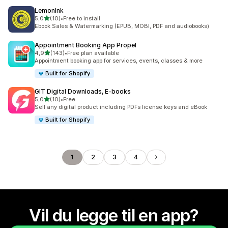
LemonInk
av 5 stjerner
5,0
(10)
•
Free to install
Totalt 10 omtaler
Ebook Sales & Watermarking (EPUB, MOBI, PDF and audiobooks)
Appointment Booking App Propel
av 5 stjerner
4,9
(143)
•
Free plan available
Totalt 143 omtaler
Appointment booking app for services, events, classes & more
Built for Shopify
GIT Digital Downloads, E‑books
av 5 stjerner
5,0
(10)
•
Free
Totalt 10 omtaler
Sell any digital product including PDFs license keys and eBook
Built for Shopify
1
2
3
4
Vil du legge til en app?