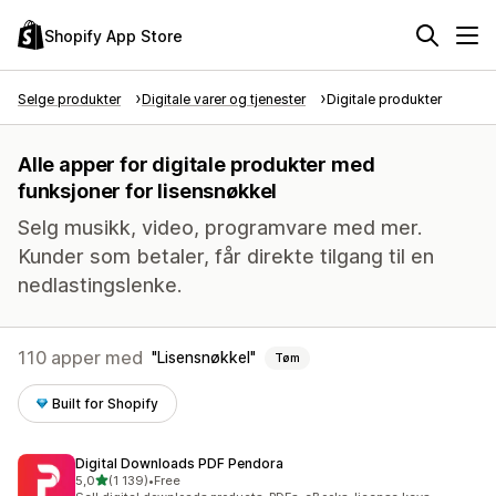
Shopify App Store
Selge produkter
Digitale varer og tjenester
Digitale produkter
Alle apper for digitale produkter med
funksjoner for lisensnøkkel
Selg musikk, video, programvare med mer.
Kunder som betaler, får direkte tilgang til en
nedlastingslenke.
110 apper med
Lisensnøkkel
Tøm
Built for Shopify
Digital Downloads PDF Pendora
av 5 stjerner
5,0
(1 139)
•
Free
Totalt 1139 omtaler