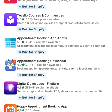
Sell digital downloads products, PDFs, eBooks, license keys
Built for Shopify
Tevello Courses & Communities
av 5 stjerner
5,0
(665)
•
Free plan available
Totalt 665 omtaler
Create & sell online courses & digital products to boost sales
Built for Shopify
Appointment Booking App Apntly
av 5 stjerner
5,0
(1 541)
•
Free plan available
Totalt 1541 omtaler
Appointment booking app to schedule services & events calendar
Built for Shopify
Appointment Booking Cowlendar
av 5 stjerner
4,9
(2 148)
•
Free plan available
Totalt 2148 omtaler
Booking app for appointments, rentals, events & booking forms.
Built for Shopify
Digital Downloads ‑ Fileflare
av 5 stjerner
4,8
(159)
•
Free plan available
Totalt 159 omtaler
Sell any digital downloads: PDF, ebooks, more with ∞ bandwidth
Built for Shopify
Hoppy Appointment Booking App
av 5 stjerner
4,9
(366)
•
Free
Totalt 366 omtaler