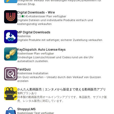
Integrierter Verkauf von eindeutigen Keys/URLs/Nummern für
deinen Shop.
Digital Downloads ‑ Wire
von 5 Sternen
1,5
(4)
•
Kostenloser Plan verfügbar
4 Rezensionen insgesamt
Digitale Dateien und individuelle Produkte einfach und
kostengünstig verkaufen
MP Digital Downloads
Kostenlos
Digitale Produkte mit sofortiger, sicherer Zustellung verkaufen
KeyDispatch: Auto License Keys
Kostenloser Plan verfügbar
Eindeutige Lizenzschlüssel und Codes rund um die Uhr
automatisch zustellen.
PaidQuiz
Kostenlose Installation
Ein Quiz verkaufen – Umsatz durch den Verkauf von Quizzen
erzielen
かんたん動画販売｜エンタメから販促まで使える動画販売アプリ
無料プランあり
日本製の動画販売用オールインワンアプリです。単品販売、サブスク販
売、レンタル販売に対応しています。
ShoppyLMS
Kostenloser Test verfügbar