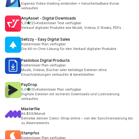
Eigenes Video-Hosting einbinden + herunterladbare Kurse
verkaufen
AnyAsset ‑ Digital Downloads
von 5 Sternen
5,0
(2)
•
Kostenloser Test verfügbar
2 Rezensionen insgesamt
Verkauf digitaler Produkte wie Musik, Videos, E-Books, PDFs ...
Sellzzy ‑ Easy Digital Sales
Kostenloser Plan verfügbar
Die All-in-One-Lösung für den Verkauf digitaler Produkte
Pasilobus Digital Products
Kostenloser Plan verfügbar
Musik, Videos, Bücher oder beliebige Dateien ohne
Einschränkungen verkaufen & bereitstellen
PayDrop
von 5 Sternen
5,0
(3)
•
Kostenloser Plan verfügbar
3 Rezensionen insgesamt
Digitale Dateien mit sicheren Downloads und Lizenzierung
verkaufen.
Masterfile
Ab $59/Monat
Betreibe deinen Comic-Shop online – von der Synchronisierung bis
zu Abonnements
Stampfox
Kostenloser Plan verfügbar