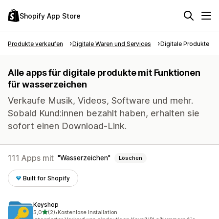
Shopify App Store
Produkte verkaufen
Digitale Waren und Services
Digitale Produkte
Alle apps für digitale produkte mit Funktionen
für wasserzeichen
Verkaufe Musik, Videos, Software und mehr.
Sobald Kund:innen bezahlt haben, erhalten sie
sofort einen Download-Link.
111 Apps mit
Wasserzeichen
Löschen
Built for Shopify
Keyshop
von 5 Sternen
5,0
(2)
•
Kostenlose Installation
2 Rezensionen insgesamt