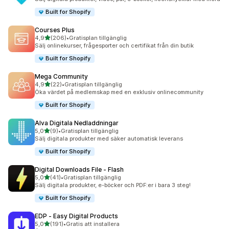
Built for Shopify
Courses Plus
av 5 stjärnor
4,9
(206)
•
Gratisplan tillgänglig
206 recensioner totalt
Sälj onlinekurser, frågesporter och certifikat från din butik
Built for Shopify
Mega Community
av 5 stjärnor
4,9
(22)
•
Gratisplan tillgänglig
22 recensioner totalt
Öka värdet på medlemskap med en exklusiv onlinecommunity
Built for Shopify
Alva Digitala Nedladdningar
av 5 stjärnor
5,0
(9)
•
Gratisplan tillgänglig
9 recensioner totalt
Sälj digitala produkter med säker automatisk leverans
Built for Shopify
Digital Downloads File ‑ Flash
av 5 stjärnor
5,0
(41)
•
Gratisplan tillgänglig
41 recensioner totalt
Sälj digitala produkter, e-böcker och PDF:er i bara 3 steg!
Built for Shopify
EDP ‑ Easy Digital Products
av 5 stjärnor
5,0
(191)
•
Gratis att installera
191 recensioner totalt