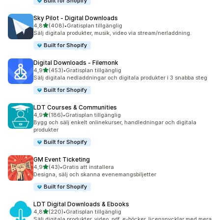
Built for Shopify
Sky Pilot ‑ Digital Downloads
av 5 stjärnor
4,8
(408)
•
Gratisplan tillgänglig
408 recensioner totalt
Sälj digitala produkter, musik, video via stream/nerladdning.
Built for Shopify
Digital Downloads ‑ Filemonk
av 5 stjärnor
4,9
(453)
•
Gratisplan tillgänglig
453 recensioner totalt
Sälj digitala nedladdningar och digitala produkter i 3 snabba steg
Built for Shopify
LDT Courses & Communities
av 5 stjärnor
4,9
(186)
•
Gratisplan tillgänglig
186 recensioner totalt
Bygg och sälj enkelt onlinekurser, handledningar och digitala
produkter
Built for Shopify
GM Event Ticketing
av 5 stjärnor
4,9
(43)
•
Gratis att installera
43 recensioner totalt
Designa, sälj och skanna evenemangsbiljetter
Built for Shopify
LDT Digital Downloads & Ebooks
av 5 stjärnor
4,8
(220)
•
Gratisplan tillgänglig
220 recensioner totalt
Sälj digitala produkter, video, pdf, e-böcker, licensnycklar med mera