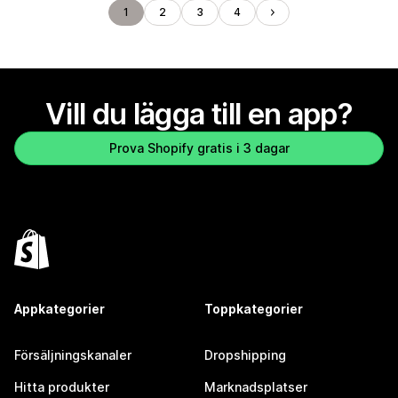
1
2
3
4
Vill du lägga till en app?
Prova Shopify gratis i 3 dagar
Appkategorier
Toppkategorier
Försäljningskanaler
Dropshipping
Hitta produkter
Marknadsplatser