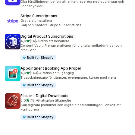
Öka försäljningen genom att enkelt leverera nedladdningar och
licensnycklar
Stripe Subscriptions
Gratis att installera
Sälj och hantera Stripe Subscriptions
Digital Product Subscriptions
av 5 stjärnor
4,9
(14)
•
Gratis att installera
14 recensioner totalt
Content Vault: Prenumerationer för digitala nedladdningar och
produkter
Built for Shopify
Appointment Booking App Propel
av 5 stjärnor
4,9
(143)
•
Gratisplan tillgänglig
143 recensioner totalt
Tidsbokningsapp för tjänster, evenemang, kurser med mera
Built for Shopify
FileJar ‑ Digital Downloads
av 5 stjärnor
5,0
(15)
•
Gratisplan tillgänglig
15 recensioner totalt
Sälj digitala produkter och digitala nedladdningar – enkelt att
konfigurera
Built for Shopify