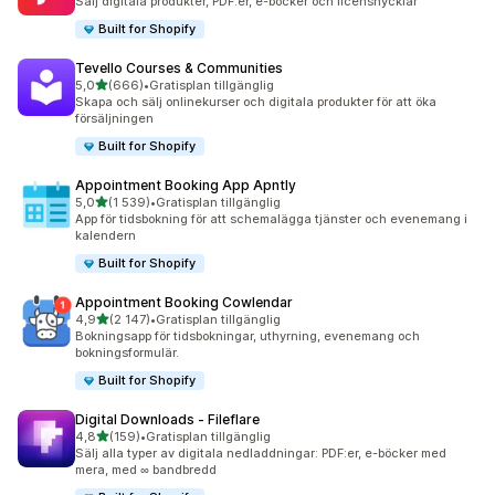
Sälj digitala produkter, PDF:er, e-böcker och licensnycklar
Built for Shopify
Tevello Courses & Communities
av 5 stjärnor
5,0
(666)
•
Gratisplan tillgänglig
666 recensioner totalt
Skapa och sälj onlinekurser och digitala produkter för att öka
försäljningen
Built for Shopify
Appointment Booking App Apntly
av 5 stjärnor
5,0
(1 539)
•
Gratisplan tillgänglig
1539 recensioner totalt
App för tidsbokning för att schemalägga tjänster och evenemang i
kalendern
Built for Shopify
Appointment Booking Cowlendar
av 5 stjärnor
4,9
(2 147)
•
Gratisplan tillgänglig
2147 recensioner totalt
Bokningsapp för tidsbokningar, uthyrning, evenemang och
bokningsformulär.
Built for Shopify
Digital Downloads ‑ Fileflare
av 5 stjärnor
4,8
(159)
•
Gratisplan tillgänglig
159 recensioner totalt
Sälj alla typer av digitala nedladdningar: PDF:er, e-böcker med
mera, med ∞ bandbredd