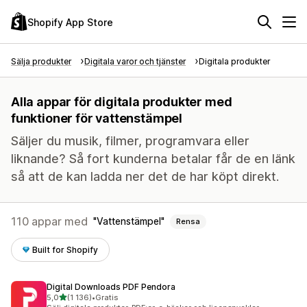
Shopify App Store
Sälja produkter
Digitala varor och tjänster
Digitala produkter
Alla appar för digitala produkter med
funktioner för vattenstämpel
Säljer du musik, filmer, programvara eller
liknande? Så fort kunderna betalar får de en länk
så att de kan ladda ner det de har köpt direkt.
110 appar med
Vattenstämpel
Rensa
Built for Shopify
Digital Downloads PDF Pendora
av 5 stjärnor
5,0
(1 136)
•
Gratis
1136 recensioner totalt