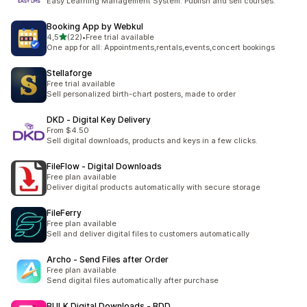
Easy Learning Management System. Publish and sell courses.
Booking App by Webkul
z 5 hvězd
4,5
(22)
•
Free trial available
Celkový počet recenzí: 22
One app for all: Appointments,rentals,events,concert bookings
Stellaforge
Free trial available
Sell personalized birth-chart posters, made to order
DKD ‑ Digital Key Delivery
From $4.50
Sell digital downloads, products and keys in a few clicks.
FileFlow ‑ Digital Downloads
Free plan available
Deliver digital products automatically with secure storage
FileFerry
Free plan available
Sell and deliver digital files to customers automatically
Archo ‑ Send Files after Order
Free plan available
Send digital files automatically after purchase
BULK Digital Downloads ‑ BDD