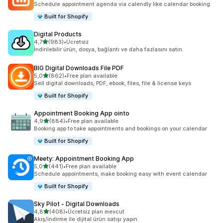
Schedule appointment agenda via calendly like calendar booking
Built for Shopify
Digital Products
5 yıldız üzerinden
4,7
(983)
•
Ücretsiz
toplam 983 değerlendirme
İndirilebilir ürün, dosya, bağlantı ve daha fazlasını satın.
BIG Digital Downloads File PDF
5 yıldız üzerinden
5,0
(862)
•
Free plan available
toplam 862 değerlendirme
Sell digital downloads, PDF, ebook, files, file & license keys
Built for Shopify
Appointment Booking App ointo
5 yıldız üzerinden
4,9
(884)
•
Free plan available
toplam 884 değerlendirme
Booking app to take appointments and bookings on your calendar
Built for Shopify
Meety: Appointment Booking App
5 yıldız üzerinden
5,0
(441)
•
Free plan available
toplam 441 değerlendirme
Schedule appointments, make booking easy with event calendar
Built for Shopify
Sky Pilot ‑ Digital Downloads
5 yıldız üzerinden
4,8
(408)
•
Ücretsiz plan mevcut
toplam 408 değerlendirme
Akış/indirme ile dijital ürün satışı yapın.