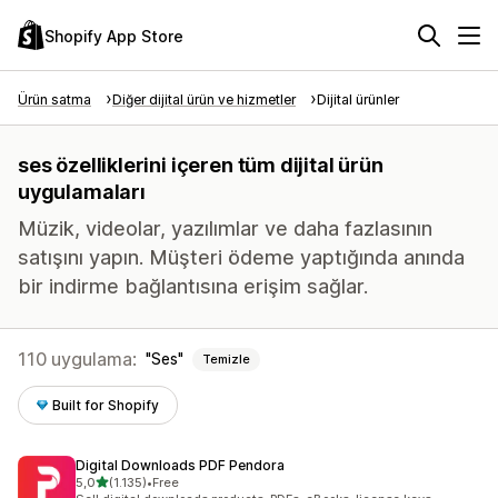
Shopify App Store
Ürün satma
Diğer dijital ürün ve hizmetler
Dijital ürünler
ses özelliklerini içeren tüm dijital ürün
uygulamaları
Müzik, videolar, yazılımlar ve daha fazlasının
satışını yapın. Müşteri ödeme yaptığında anında
bir indirme bağlantısına erişim sağlar.
110 uygulama:
Ses
Temizle
Built for Shopify
Digital Downloads PDF Pendora
5 yıldız üzerinden
5,0
(1.135)
•
Free
toplam 1135 değerlendirme