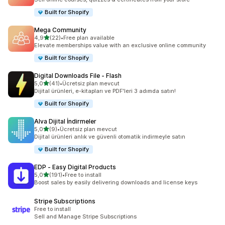
Built for Shopify
Mega Community
5 yıldız üzerinden
4,9
(22)
•
Free plan available
toplam 22 değerlendirme
Elevate memberships value with an exclusive online community
Built for Shopify
Digital Downloads File ‑ Flash
5 yıldız üzerinden
5,0
(41)
•
Ücretsiz plan mevcut
toplam 41 değerlendirme
Dijital ürünleri, e-kitapları ve PDF'leri 3 adımda satın!
Built for Shopify
Alva Dijital İndirmeler
5 yıldız üzerinden
5,0
(9)
•
Ücretsiz plan mevcut
toplam 9 değerlendirme
Dijital ürünleri anlık ve güvenli otomatik indirmeyle satın
Built for Shopify
EDP ‑ Easy Digital Products
5 yıldız üzerinden
5,0
(191)
•
Free to install
toplam 191 değerlendirme
Boost sales by easily delivering downloads and license keys
Stripe Subscriptions
Free to install
Sell and Manage Stripe Subscriptions