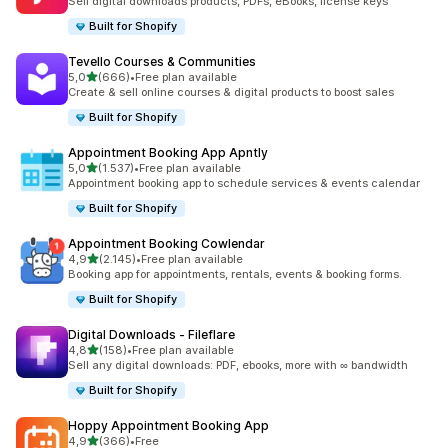
Sell digital downloads products, PDFs, eBooks, license keys
Built for Shopify
Tevello Courses & Communities
5 yıldız üzerinden
5,0
(666)
•
Free plan available
toplam 666 değerlendirme
Create & sell online courses & digital products to boost sales
Built for Shopify
Appointment Booking App Apntly
5 yıldız üzerinden
5,0
(1.537)
•
Free plan available
toplam 1537 değerlendirme
Appointment booking app to schedule services & events calendar
Built for Shopify
Appointment Booking Cowlendar
5 yıldız üzerinden
4,9
(2.145)
•
Free plan available
toplam 2145 değerlendirme
Booking app for appointments, rentals, events & booking forms.
Built for Shopify
Digital Downloads ‑ Fileflare
5 yıldız üzerinden
4,8
(158)
•
Free plan available
toplam 158 değerlendirme
Sell any digital downloads: PDF, ebooks, more with ∞ bandwidth
Built for Shopify
Hoppy Appointment Booking App
5 yıldız üzerinden
4,9
(366)
•
Free
toplam 366 değerlendirme