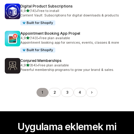
Digital Product Subscriptions
5 yıldız üzerinden
4,9
(14)
•
Free to install
toplam 14 değerlendirme
Content Vault: Subscriptions for digital downloads & products
Built for Shopify
Appointment Booking App Propel
5 yıldız üzerinden
4,9
(143)
•
Free plan available
toplam 143 değerlendirme
Appointment booking app for services, events, classes & more
Built for Shopify
Conjured Memberships
5 yıldız üzerinden
4,9
(84)
•
Free plan available
toplam 84 değerlendirme
Powerful membership programs to grow your brand & sales.
1
2
3
4
Uygulama eklemek mi