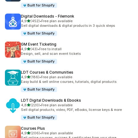
Built for Shopify
Digital Downloads ‑ Filemonk
5 yıldız üzerinden
4,9
(452)
•
Free plan available
toplam 452 değerlendirme
Sell digital downloads & digital products in 3 quick steps
Built for Shopify
GM Event Ticketing
5 yıldız üzerinden
4,9
(43)
•
Free to install
toplam 43 değerlendirme
Design, sell, and scan event tickets
Built for Shopify
LDT Courses & Communities
5 yıldız üzerinden
4,9
(186)
•
Free plan available
toplam 186 değerlendirme
Easy build & sell online courses, tutorials, digital products
Built for Shopify
LDT Digital Downloads & Ebooks
5 yıldız üzerinden
4,8
(220)
•
Free plan available
toplam 220 değerlendirme
Sell digital products, video, PDF, eBooks, license keys & more
Built for Shopify
Courses Plus
5 yıldız üzerinden
4,9
(206)
•
Free plan available
toplam 206 değerlendirme
Sell online courses, quizzes & certificates from your store