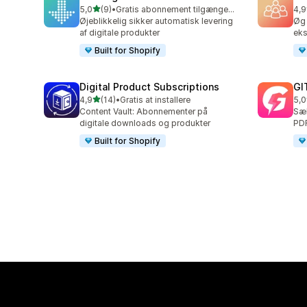
ud af 5 stjerner
5,0
(9)
•
Gratis abonnement tilgængeligt
4,9
9 anmeldelser i alt
22 
Øjeblikkelig sikker automatisk levering
Øg 
af digitale produkter
eks
Built for Shopify
Digital Product Subscriptions
GI
ud af 5 stjerner
4,9
(14)
•
Gratis at installere
5,0
14 anmeldelser i alt
10 
Content Vault: Abonnementer på
Sæl
digitale downloads og produkter
PDF
Built for Shopify