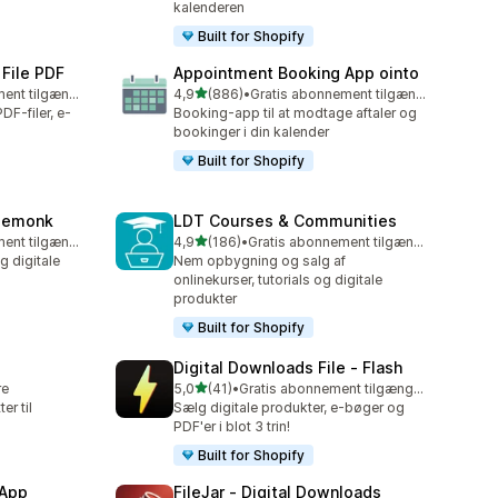
kalenderen
Built for Shopify
 File PDF
Appointment Booking App ointo
ud af 5 stjerner
Gratis abonnement tilgængeligt
4,9
(886)
•
Gratis abonnement tilgængeligt
886 anmeldelser i alt
DF-filer, e-
Booking-app til at modtage aftaler og
bookinger i din kalender
Built for Shopify
ilemonk
LDT Courses & Communities
ud af 5 stjerner
Gratis abonnement tilgængeligt
4,9
(186)
•
Gratis abonnement tilgængeligt
186 anmeldelser i alt
 digitale
Nem opbygning og salg af
onlinekurser, tutorials og digitale
produkter
Built for Shopify
Digital Downloads File ‑ Flash
ud af 5 stjerner
re
5,0
(41)
•
Gratis abonnement tilgængeligt
41 anmeldelser i alt
er til
Sælg digitale produkter, e-bøger og
PDF'er i blot 3 trin!
Built for Shopify
 App
FileJar ‑ Digital Downloads