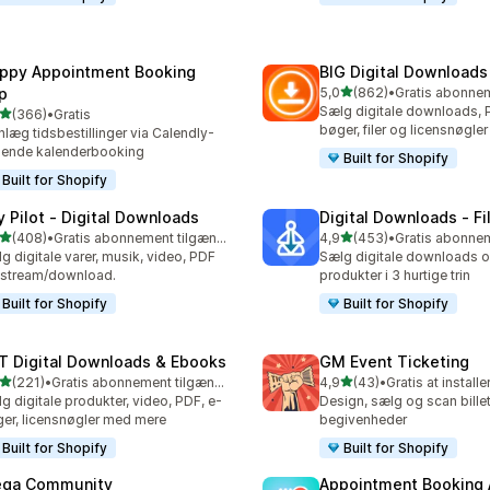
ppy Appointment Booking
BIG Digital Downloads
ud af 5 stjerner
p
5,0
(862)
•
862 anmeldelser i alt
Sælg digitale downloads, P
ud af 5 stjerner
(366)
•
Gratis
 anmeldelser i alt
bøger, filer og licensnøgler
nlæg tidsbestillinger via Calendly-
nende kalenderbooking
Built for Shopify
Built for Shopify
y Pilot ‑ Digital Downloads
Digital Downloads ‑ F
ud af 5 stjerner
ud af 5 stjerner
(408)
•
Gratis abonnement tilgængeligt
4,9
(453)
•
 anmeldelser i alt
453 anmeldelser i alt
g digitale varer, musik, video, PDF
Sælg digitale downloads og
 stream/download.
produkter i 3 hurtige trin
Built for Shopify
Built for Shopify
T Digital Downloads & Ebooks
GM Event Ticketing
ud af 5 stjerner
ud af 5 stjerner
(221)
•
Gratis abonnement tilgængeligt
4,9
(43)
•
Gratis at installe
 anmeldelser i alt
43 anmeldelser i alt
g digitale produkter, video, PDF, e-
Design, sælg og scan billett
er, licensnøgler med mere
begivenheder
Built for Shopify
Built for Shopify
ga Community
Appointment Booking