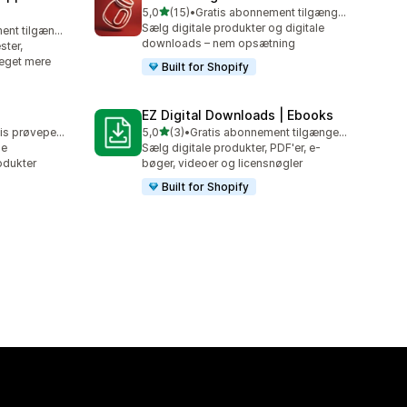
ud af 5 stjerner
5,0
(15)
•
Gratis abonnement tilgængeligt
15 anmeldelser i alt
Sælg digitale produkter og digitale
Gratis abonnement tilgængeligt
downloads – nem opsætning
ster,
eget mere
Built for Shopify
EZ Digital Downloads | Ebooks
ud af 5 stjerner
Mulighed for gratis prøveperiode
5,0
(3)
•
Gratis abonnement tilgængeligt
3 anmeldelser i alt
de
Sælg digitale produkter, PDF'er, e-
odukter
bøger, videoer og licensnøgler
Built for Shopify