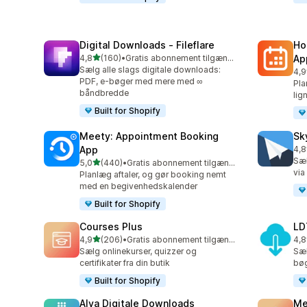
Digital Downloads ‑ Fileflare
Ho
ud af 5 stjerner
4,8
(160)
•
Gratis abonnement tilgængeligt
Ap
160 anmeldelser i alt
Sælg alle slags digitale downloads:
4,9
366
PDF, e-bøger med mere med ∞
Pla
båndbredde
lig
Built for Shopify
Meety: Appointment Booking
Sk
App
4,8
408
Sæl
ud af 5 stjerner
5,0
(440)
•
Gratis abonnement tilgængeligt
440 anmeldelser i alt
via
Planlæg aftaler, og gør booking nemt
med en begivenhedskalender
Built for Shopify
Courses Plus
LD
ud af 5 stjerner
4,9
(206)
•
Gratis abonnement tilgængeligt
4,8
206 anmeldelser i alt
221
Sælg onlinekurser, quizzer og
Sæl
certifikater fra din butik
bøg
Built for Shopify
Alva Digitale Downloads
Me