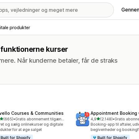
Gennem
itale produkter
d funktionerne kurser
ere. Når kunderne betaler, får de straks
vello Courses & Communities
Appointment Booking
ud af 5 stjerner
ud af 5 stjerner
(665)
•
Gratis abonnement tilgængeligt
4,9
(2.148)
•
 anmeldelser i alt
2148 anmeldelser i alt
et og sælg onlinekurser og digitale
Booking-app til aftaler, udl
dukter for at øge salget
begivenheder og bookingfo
Built for Shopify
Built for Shopify