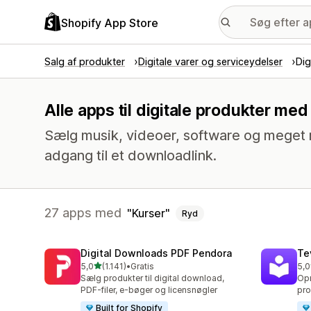
Shopify App Store
Salg af produkter
Digitale varer og serviceydelser
Dig
Alle apps til digitale produkter me
Sælg musik, videoer, software og meget m
adgang til et downloadlink.
27 apps med
Kurser
Ryd
Digital Downloads PDF Pendora
Te
ud af 5 stjerner
5,0
(1.141)
•
Gratis
5,0
1141 anmeldelser i alt
665
Sælg produkter til digital download,
Opr
PDF-filer, e-bøger og licensnøgler
pro
Built for Shopify