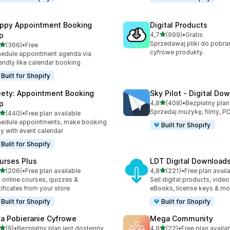
ppy Appointment Booking
Digital Products
na 5 gwiazdek
p
4,7
(999)
•
Gratis
Łączna liczba recenzji: 99
Sprzedawaj pliki do pobrania
na 5 gwiazdek
(366)
•
Free
zna liczba recenzji: 366
cyfrowe produkty.
edule appointment agenda via
endly like calendar booking
Built for Shopify
ety: Appointment Booking
Sky Pilot ‑ Digital Do
na 5 gwiazdek
p
4,8
(408)
•
Łączna liczba recenzji: 40
Sprzedaj muzykę, filmy, PD
na 5 gwiazdek
(440)
•
Free plan available
zna liczba recenzji: 440
edule appointments, make booking
Built for Shopify
y with event calendar
Built for Shopify
urses Plus
LDT Digital Download
na 5 gwiazdek
na 5 gwiazdek
(206)
•
Free plan available
4,8
(221)
•
Free plan avail
zna liczba recenzji: 206
Łączna liczba recenzji: 221
l online courses, quizzes &
Sell digital products, video
tificates from your store
eBooks, license keys & mo
Built for Shopify
Built for Shopify
va Pobieranie Cyfrowe
Mega Community
na 5 gwiazdek
na 5 gwiazdek
(9)
•
Bezpłatny plan jest dostępny
4,9
(22)
•
Free plan availa