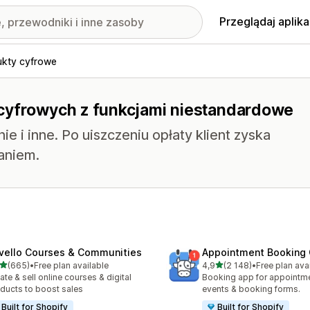
Przeglądaj aplika
ukty cyfrowe
 cyfrowych z funkcjami niestandardowe
 i inne. Po uiszczeniu opłaty klient zyska
aniem.
vello Courses & Communities
Appointment Booking
na 5 gwiazdek
na 5 gwiazdek
(665)
•
Free plan available
4,9
(2 148)
•
Free plan ava
zna liczba recenzji: 665
Łączna liczba recenzji: 21
ate & sell online courses & digital
Booking app for appointmen
ducts to boost sales
events & booking forms.
Built for Shopify
Built for Shopify