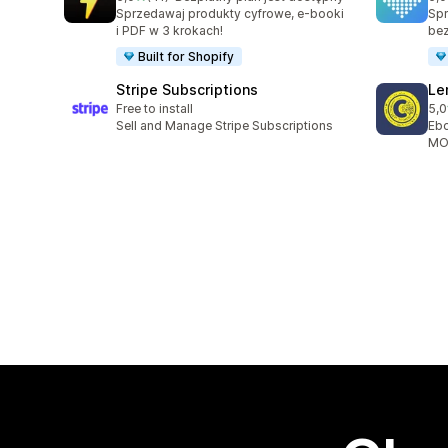
Łączna liczba recenzji: 41
Łąc
Sprzedawaj produkty cyfrowe, e-booki
Spr
i PDF w 3 krokach!
be
Built for Shopify
Stripe Subscriptions
Le
Free to install
5,0
Łąc
Sell and Manage Stripe Subscriptions
Ebo
MOB