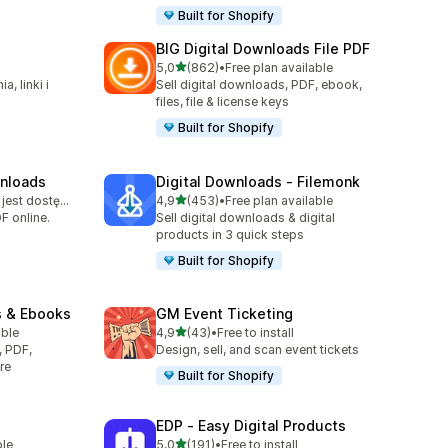
Built for Shopify
BIG Digital Downloads File PDF
na 5 gwiazdek
5,0
(862)
•
Free plan available
9
Łączna liczba recenzji: 862
, linki i
Sell digital downloads, PDF, ebook,
files, file & license keys
Built for Shopify
wnloads
Digital Downloads ‑ Filemonk
na 5 gwiazdek
Bezpłatny plan jest dostępny
4,9
(453)
•
Free plan available
8
Łączna liczba recenzji: 453
F online.
Sell digital downloads & digital
products in 3 quick steps
Built for Shopify
s & Ebooks
GM Event Ticketing
na 5 gwiazdek
able
4,9
(43)
•
Free to install
Łączna liczba recenzji: 43
, PDF,
Design, sell, and scan event tickets
re
Built for Shopify
EDP ‑ Easy Digital Products
na 5 gwiazdek
ble
5,0
(191)
•
Free to install