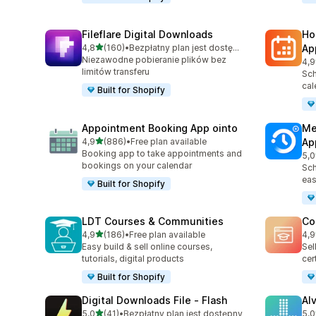
Fileflare Digital Downloads
Ho
na 5 gwiazdek
4,8
(160)
•
Bezpłatny plan jest dostępny
Ap
Łączna liczba recenzji: 160
Niezawodne pobieranie plików bez
4,9
Łąc
limitów transferu
Sch
cal
Built for Shopify
Appointment Booking App ointo
Me
na 5 gwiazdek
4,9
(886)
•
Free plan available
Ap
Łączna liczba recenzji: 886
Booking app to take appointments and
5,0
Łąc
bookings on your calendar
Sch
eas
Built for Shopify
LDT Courses & Communities
Co
na 5 gwiazdek
4,9
(186)
•
Free plan available
4,9
Łączna liczba recenzji: 186
Łąc
Easy build & sell online courses,
Sel
tutorials, digital products
cer
Built for Shopify
Digital Downloads File ‑ Flash
Al
na 5 gwiazdek
5,0
(41)
•
Bezpłatny plan jest dostępny
5,0