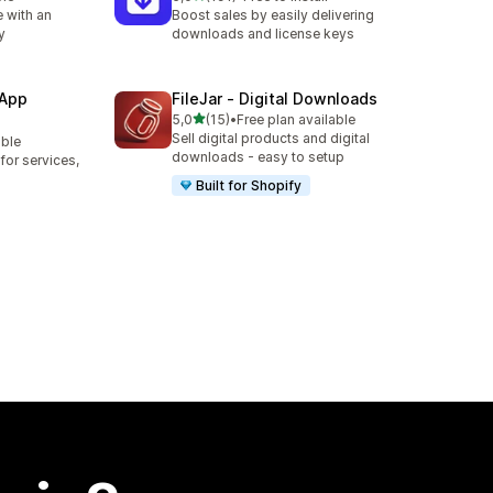
Łączna liczba recenzji: 191
 with an
Boost sales by easily delivering
y
downloads and license keys
 App
FileJar ‑ Digital Downloads
na 5 gwiazdek
5,0
(15)
•
Free plan available
Łączna liczba recenzji: 15
Sell digital products and digital
able
downloads - easy to setup
or services,
Built for Shopify