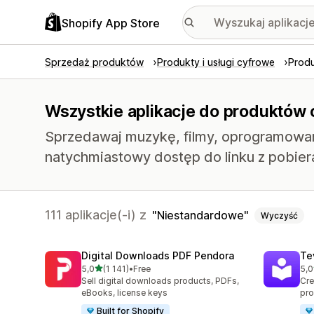
Shopify App Store
Sprzedaż produktów
Produkty i usługi cyfrowe
Prod
Wszystkie aplikacje do produktów
Sprzedawaj muzykę, filmy, oprogramowanie
natychmiastowy dostęp do linku z pobier
111 aplikacje(-i) z
Niestandardowe
Wyczyść
Digital Downloads PDF Pendora
Te
na 5 gwiazdek
5,0
(1 141)
•
Free
5,0
Łączna liczba recenzji: 1141
Łąc
Sell digital downloads products, PDFs,
Cre
eBooks, license keys
pro
Built for Shopify