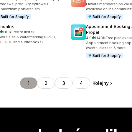
zna liczba recenzji: 9
Łączna liczba recenzji: 22
zedawaj produkty cyfrowe z
Elevate memberships value
zpiecznym pobieraniem
exclusive online communit
Built for Shopify
Built for Shopify
monInk
Appointment Booking
na 5 gwiazdek
(10)
•
Free to install
Propel
zna liczba recenzji: 10
ok Sales & Watermarking (EPUB,
na 5 gwiazdek
4,9
(143)
•
Free plan avail
Łączna liczba recenzji: 143
I, PDF and audiobooks)
Appointment booking app f
events, classes & more
Built for Shopify
Kolejny
1
2
3
4