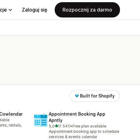
cje
Zaloguj się
Rozpocznij za darmo
Built for Shopify
 Cowlendar
Appointment Booking App
ilable
Apntly
48
ts, rentals,
na 5 gwiazdek
5,0
(1 541)
•
Free plan available
Łączna liczba recenzji: 1541
Appointment booking app to schedule
services & events calendar