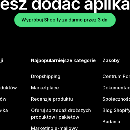
esz dodać aplika
Wypróbuj Shopify za darmo przez 3 dni
ji
Najpopularniejsze kategorie
Zasoby
Dropshipping
Centrum Po
oduktów
Marketplace
Dokumentac
tów
Recenzje produktu
Społeczność
yłka
Oferuj sprzedaż droższych
Blog Shopif
produktów i pakietów
Badania
Marketing e-mailowy