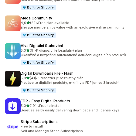
Built for Shopify
Mega Community
z 5 hvězd
4,9
(22)
•
Free plan available
Celkový počet recenzí: 22
Elevate memberships value with an exclusive online community
Built for Shopify
Alva Digitální Stahování
z 5 hvězd
5,0
(9)
•
K dispozici je bezplatný plán
Celkový počet recenzí: 9
Okamžité a bezpečné automatické doručení digitálních produktů
Built for Shopify
Digital Downloads File ‑ Flash
z 5 hvězd
5,0
(41)
•
K dispozici je bezplatný plán
Celkový počet recenzí: 41
Prodávejte digitální produkty, e-knihy a PDF jen ve 3 krocích!
Built for Shopify
EDP ‑ Easy Digital Products
z 5 hvězd
5,0
(191)
•
Free to install
Celkový počet recenzí: 191
Boost sales by easily delivering downloads and license keys
Stripe Subscriptions
Free to install
Sell and Manage Stripe Subscriptions