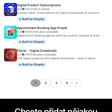
Digital Product Subscriptions
z 5 hvězd
4,9
(14)
•
Free to install
Celkový počet recenzí: 14
Content Vault: Subscriptions for digital downloads & products
Built for Shopify
Appointment Booking App Propel
z 5 hvězd
4,9
(143)
•
Free plan available
Celkový počet recenzí: 143
Appointment booking app for services, events, classes & more
Built for Shopify
FileJar ‑ Digital Downloads
z 5 hvězd
5,0
(15)
•
Free plan available
Celkový počet recenzí: 15
Sell digital products and digital downloads - easy to setup
Built for Shopify
1
2
3
4
Chcete přidat nějakou