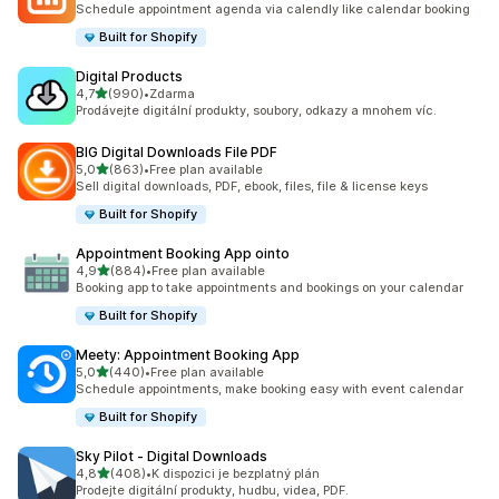
Schedule appointment agenda via calendly like calendar booking
Built for Shopify
Digital Products
z 5 hvězd
4,7
(990)
•
Zdarma
Celkový počet recenzí: 990
Prodávejte digitální produkty, soubory, odkazy a mnohem víc.
BIG Digital Downloads File PDF
z 5 hvězd
5,0
(863)
•
Free plan available
Celkový počet recenzí: 863
Sell digital downloads, PDF, ebook, files, file & license keys
Built for Shopify
Appointment Booking App ointo
z 5 hvězd
4,9
(884)
•
Free plan available
Celkový počet recenzí: 884
Booking app to take appointments and bookings on your calendar
Built for Shopify
Meety: Appointment Booking App
z 5 hvězd
5,0
(440)
•
Free plan available
Celkový počet recenzí: 440
Schedule appointments, make booking easy with event calendar
Built for Shopify
Sky Pilot ‑ Digital Downloads
z 5 hvězd
4,8
(408)
•
K dispozici je bezplatný plán
Celkový počet recenzí: 408
Prodejte digitální produkty, hudbu, videa, PDF.