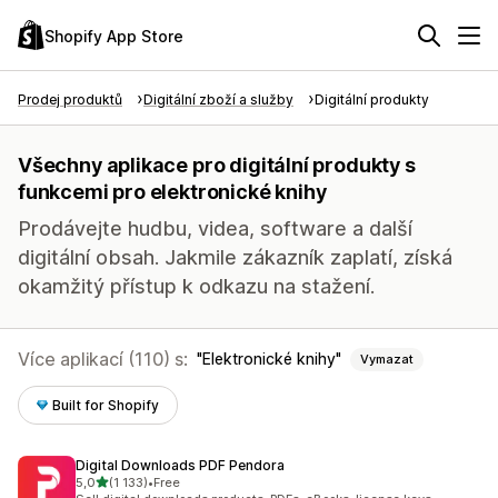
Shopify App Store
Prodej produktů
Digitální zboží a služby
Digitální produkty
Všechny aplikace pro digitální produkty s
funkcemi pro elektronické knihy
Prodávejte hudbu, videa, software a další
digitální obsah. Jakmile zákazník zaplatí, získá
okamžitý přístup k odkazu na stažení.
Více aplikací (110) s:
Elektronické knihy
Vymazat
Built for Shopify
Digital Downloads PDF Pendora
z 5 hvězd
5,0
(1 133)
•
Free
Celkový počet recenzí: 1133