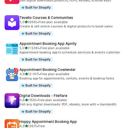
Sell digital downloads products, PDFs, eBooks, license keys
Built for Shopify
Tevello Courses & Communities
z 5 hvězd
5,0
(666)
•
Free plan available
Celkový počet recenzí: 666
Create & sell online courses & digital products to boost sales
Built for Shopify
Appointment Booking App Apntly
z 5 hvězd
5,0
(1 538)
•
Free plan available
Celkový počet recenzí: 1538
Appointment booking app to schedule services & events calendar
Built for Shopify
Appointment Booking Cowlendar
z 5 hvězd
4,9
(2 147)
•
Free plan available
Celkový počet recenzí: 2147
Booking app for appointments, rentals, events & booking forms.
Built for Shopify
Digital Downloads ‑ Fileflare
z 5 hvězd
4,8
(159)
•
Free plan available
Celkový počet recenzí: 159
Sell any digital downloads: PDF, ebooks, more with ∞ bandwidth
Built for Shopify
Hoppy Appointment Booking App
z 5 hvězd
4,9
(367)
•
Free
Celkový počet recenzí: 367