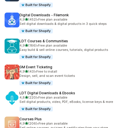
Built for Shopify
Digital Downloads ‑ Filemonk
z 5 hvězd
4,9
(452)
•
Free plan available
Celkový počet recenzí: 452
Sell digital downloads & digital products in 3 quick steps
Built for Shopify
LDT Courses & Communities
z 5 hvězd
4,9
(186)
•
Free plan available
Celkový počet recenzí: 186
Easy build & sell online courses, tutorials, digital products
Built for Shopify
GM Event Ticketing
z 5 hvězd
4,9
(43)
•
Free to install
Celkový počet recenzí: 43
Design, sell, and scan event tickets
Built for Shopify
LDT Digital Downloads & Ebooks
z 5 hvězd
4,8
(220)
•
Free plan available
Celkový počet recenzí: 220
Sell digital products, video, PDF, eBooks, license keys & more
Built for Shopify
Courses Plus
z 5 hvězd
4,9
(206)
•
Free plan available
Celkový počet recenzí: 206
Sell online courses, quizzes & certificates from your store