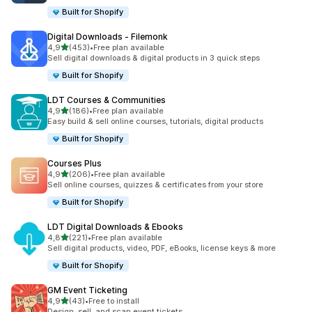
Built for Shopify
Digital Downloads ‑ Filemonk
z 5 hvězd
4,9
(453)
•
Free plan available
Celkový počet recenzí: 453
Sell digital downloads & digital products in 3 quick steps
Built for Shopify
LDT Courses & Communities
z 5 hvězd
4,9
(186)
•
Free plan available
Celkový počet recenzí: 186
Easy build & sell online courses, tutorials, digital products
Built for Shopify
Courses Plus
z 5 hvězd
4,9
(206)
•
Free plan available
Celkový počet recenzí: 206
Sell online courses, quizzes & certificates from your store
Built for Shopify
LDT Digital Downloads & Ebooks
z 5 hvězd
4,8
(221)
•
Free plan available
Celkový počet recenzí: 221
Sell digital products, video, PDF, eBooks, license keys & more
Built for Shopify
GM Event Ticketing
z 5 hvězd
4,9
(43)
•
Free to install
Celkový počet recenzí: 43
Design, sell, and scan event tickets