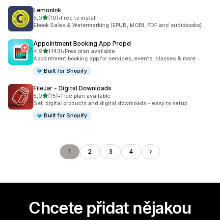
LemonInk
z 5 hvězd
5,0
(10)
•
Free to install
Celkový počet recenzí: 10
Ebook Sales & Watermarking (EPUB, MOBI, PDF and audiobooks)
Appointment Booking App Propel
z 5 hvězd
4,9
(143)
•
Free plan available
Celkový počet recenzí: 143
Appointment booking app for services, events, classes & more
Built for Shopify
FileJar ‑ Digital Downloads
z 5 hvězd
5,0
(15)
•
Free plan available
Celkový počet recenzí: 15
Sell digital products and digital downloads - easy to setup
Built for Shopify
1
2
3
4
Chcete přidat nějakou