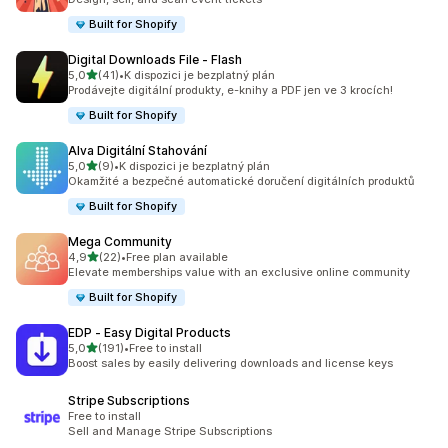
Built for Shopify
Digital Downloads File ‑ Flash
z 5 hvězd
5,0
(41)
•
K dispozici je bezplatný plán
Celkový počet recenzí: 41
Prodávejte digitální produkty, e-knihy a PDF jen ve 3 krocích!
Built for Shopify
Alva Digitální Stahování
z 5 hvězd
5,0
(9)
•
K dispozici je bezplatný plán
Celkový počet recenzí: 9
Okamžité a bezpečné automatické doručení digitálních produktů
Built for Shopify
Mega Community
z 5 hvězd
4,9
(22)
•
Free plan available
Celkový počet recenzí: 22
Elevate memberships value with an exclusive online community
Built for Shopify
EDP ‑ Easy Digital Products
z 5 hvězd
5,0
(191)
•
Free to install
Celkový počet recenzí: 191
Boost sales by easily delivering downloads and license keys
Stripe Subscriptions
Free to install
Sell and Manage Stripe Subscriptions