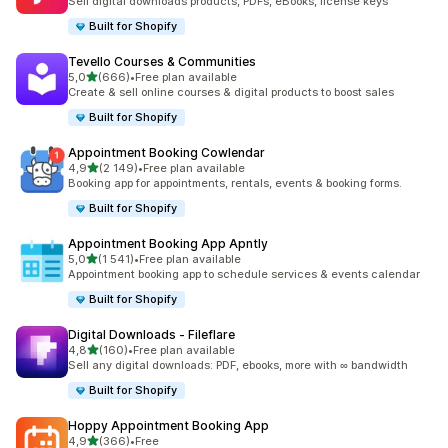
Sell digital downloads products, PDFs, eBooks, license keys
Built for Shopify
Tevello Courses & Communities
z 5 hvězd
5,0
(666)
•
Free plan available
Celkový počet recenzí: 666
Create & sell online courses & digital products to boost sales
Built for Shopify
Appointment Booking Cowlendar
z 5 hvězd
4,9
(2 149)
•
Free plan available
Celkový počet recenzí: 2149
Booking app for appointments, rentals, events & booking forms.
Built for Shopify
Appointment Booking App Apntly
z 5 hvězd
5,0
(1 541)
•
Free plan available
Celkový počet recenzí: 1541
Appointment booking app to schedule services & events calendar
Built for Shopify
Digital Downloads ‑ Fileflare
z 5 hvězd
4,8
(160)
•
Free plan available
Celkový počet recenzí: 160
Sell any digital downloads: PDF, ebooks, more with ∞ bandwidth
Built for Shopify
Hoppy Appointment Booking App
z 5 hvězd
4,9
(366)
•
Free
Celkový počet recenzí: 366