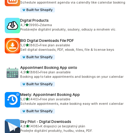
Schedule appointment agenda via calendly like calendar booking
Built for Shopify
Digital Products
z 5 hvězd
4,7
(999)
•
Zdarma
Celkový počet recenzí: 999
Prodávejte digitální produkty, soubory, odkazy a mnohem víc.
BIG Digital Downloads File PDF
z 5 hvězd
5,0
(862)
•
Free plan available
Celkový počet recenzí: 862
Sell digital downloads, PDF, ebook, files, file & license keys
Built for Shopify
Appointment Booking App ointo
z 5 hvězd
4,9
(886)
•
Free plan available
Celkový počet recenzí: 886
Booking app to take appointments and bookings on your calendar
Built for Shopify
Meety: Appointment Booking App
z 5 hvězd
5,0
(440)
•
Free plan available
Celkový počet recenzí: 440
Schedule appointments, make booking easy with event calendar
Built for Shopify
Sky Pilot ‑ Digital Downloads
z 5 hvězd
4,8
(408)
•
K dispozici je bezplatný plán
Celkový počet recenzí: 408
Prodejte digitální produkty, hudbu, videa, PDF.