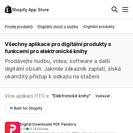
Shopify App Store
Prodej produktů
Digitální zboží a služby
Digitální produkty
Všechny aplikace pro digitální produkty s
funkcemi pro elektronické knihy
Prodávejte hudbu, videa, software a další
digitální obsah. Jakmile zákazník zaplatí, získá
okamžitý přístup k odkazu na stažení.
Více aplikací (111) s:
Elektronické knihy
Vymazat
Built for Shopify
Digital Downloads PDF Pendora
z 5 hvězd
5,0
(1 142)
•
Free
Celkový počet recenzí: 1142