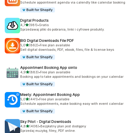
Schedule appointment agenda via calendly like calendar booking
Built for Shopify
Digital Products
na 5 gwiazdek
4,7
(981)
•
Gratis
Łączna liczba recenzji: 981
Sprzedawaj pliki do pobrania, linki i cyfrowe produkty.
BIG Digital Downloads File PDF
na 5 gwiazdek
5,0
(862)
•
Free plan available
Łączna liczba recenzji: 862
Sell digital downloads, PDF, ebook, files, file & license keys
Built for Shopify
Appointment Booking App ointo
na 5 gwiazdek
4,9
(883)
•
Free plan available
Łączna liczba recenzji: 883
Booking app to take appointments and bookings on your calendar
Built for Shopify
Meety: Appointment Booking App
na 5 gwiazdek
5,0
(441)
•
Free plan available
Łączna liczba recenzji: 441
Schedule appointments, make booking easy with event calendar
Built for Shopify
Sky Pilot ‑ Digital Downloads
na 5 gwiazdek
4,8
(408)
•
Bezpłatny plan jest dostępny
Łączna liczba recenzji: 408
Sprzedaj muzykę, filmy, PDF online.