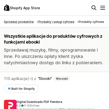
Shopify App Store
Sprzedaż produktów
Produkty i usługi cyfrowe
Produkty cyfrowe
Wszystkie aplikacje do produktów cyfrowych z
funkcjami ebooki
Sprzedawaj muzykę, filmy, oprogramowanie i
inne. Po uiszczeniu opłaty klient zyska
natychmiastowy dostęp do linku z pobieraniem.
110 aplikacje(-i) z
Ebooki
Wyczyść
Built for Shopify
Digital Downloads PDF Pendora
na 5 gwiazdek
5,0
(1 133)
•
Free
Łączna liczba recenzji: 1133