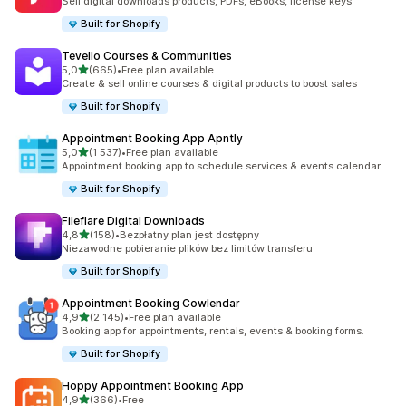
Sell digital downloads products, PDFs, eBooks, license keys
Built for Shopify
Tevello Courses & Communities
na 5 gwiazdek
5,0
(665)
•
Free plan available
Łączna liczba recenzji: 665
Create & sell online courses & digital products to boost sales
Built for Shopify
Appointment Booking App Apntly
na 5 gwiazdek
5,0
(1 537)
•
Free plan available
Łączna liczba recenzji: 1537
Appointment booking app to schedule services & events calendar
Built for Shopify
Fileflare Digital Downloads
na 5 gwiazdek
4,8
(158)
•
Bezpłatny plan jest dostępny
Łączna liczba recenzji: 158
Niezawodne pobieranie plików bez limitów transferu
Built for Shopify
Appointment Booking Cowlendar
na 5 gwiazdek
4,9
(2 145)
•
Free plan available
Łączna liczba recenzji: 2145
Booking app for appointments, rentals, events & booking forms.
Built for Shopify
Hoppy Appointment Booking App
na 5 gwiazdek
4,9
(366)
•
Free
Łączna liczba recenzji: 366