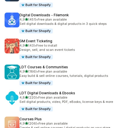
Built for Shopify
Digital Downloads ‑ Filemonk
na 5 gwiazdek
4,9
(451)
•
Free plan available
Łączna liczba recenzji: 451
Sell digital downloads & digital products in 3 quick steps
Built for Shopify
GM Event Ticketing
na 5 gwiazdek
4,9
(43)
•
Free to install
Łączna liczba recenzji: 43
Design, sell, and scan event tickets
Built for Shopify
LDT Courses & Communities
na 5 gwiazdek
4,9
(186)
•
Free plan available
Łączna liczba recenzji: 186
Easy build & sell online courses, tutorials, digital products
Built for Shopify
LDT Digital Downloads & Ebooks
na 5 gwiazdek
4,8
(220)
•
Free plan available
Łączna liczba recenzji: 220
Sell digital products, video, PDF, eBooks, license keys & more
Built for Shopify
Courses Plus
na 5 gwiazdek
4,9
(206)
•
Free plan available
Łączna liczba recenzji: 206
Create & sell online courses / digital products on your store.