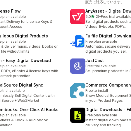
販売に対応しています。
cense Flow
AnyAsset ‑ Digital Do
na 5 gwiazdek
e plan available
5,0
(2)
•
Free trial availabl
Łączna liczba recenzji: 2
tant Delivery for License Keys &
Sell digital products such 
count Access
Videos, E-books PDF's...
silobus Digital Products
Fulfile Digital Downlo
e plan available
Free plan available
l & deliver music, videos, books or
Automatic, secure delivery 
 file without limits
digital products you sell.
n ‑ Easy Digital Downlaod
JustCast
e plan available
Free trial available
l PDFs, eBooks & license keys with
Sell premium podcasts in 
ermark protection
talSource Digital Sync
Commerce Componen
e trial available
Free to install
mlessly Sell Digital Content with
Show Medical Equipment S
alSource + Web2Market
in your Product Pages
mibooks: One‑Click AI Books
Digital Downloads ‑ Fi
e plan available
Free plan available
ortless AI Book & Audiobook
Instant digital downloads 
eration
delivery and tracking