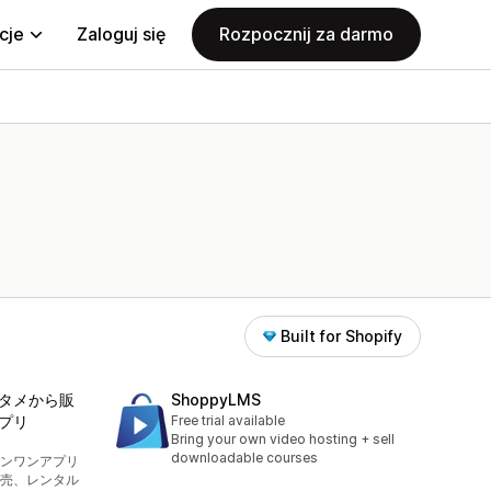
cje
Zaloguj się
Rozpocznij za darmo
Built for Shopify
タメから販
ShoppyLMS
プリ
Free trial available
Bring your own video hosting + sell
downloadable courses
ンワンアプリ
売、レンタル