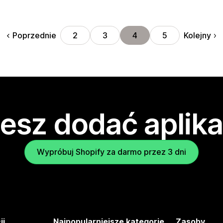
Poprzednie
Kolejny
2
3
4
5
esz dodać aplika
Wypróbuj Shopify za darmo przez 3 dni
ji
Najpopularniejsze kategorie
Zasoby