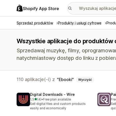
Shopify App Store
Sprzedaż produktów
Produkty i usługi cyfrowe
Prod
Wszystkie aplikacje do produktów 
Sprzedawaj muzykę, filmy, oprogramowanie
natychmiastowy dostęp do linku z pobier
110 aplikacje(-i) z
Ebooki
Wyczyść
Digital Downloads ‑ Wire
Pa
na 5 gwiazdek
1,5
(4)
•
Free plan available
Fre
Łączna liczba recenzji: 4
Sell digital files and custom products
Sel
easily and economically
qui