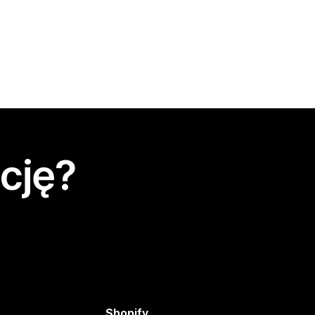
cję?
Shopify