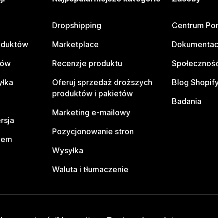
Dropshipping
Centrum Po
oduktów
Marketplace
Dokumentac
tów
Recenzje produktu
Społeczność
yłka
Oferuj sprzedaż droższych
Blog Shopif
produktów i pakietów
Badania
Marketing e-mailowy
rsja
Pozycjonowanie stron
pem
Wysyłka
Waluta i tłumaczenie