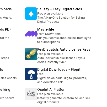
wnloads
Sellzzy ‑ Easy Digital Sales
e
Free plan available
as Music,
The All-in-One Solution for Selling
Digital Products
ads PDF
Masterfile
From $59/month
for the
Run your comic shop online, from sync
to subscriptions
KeyDispatch: Auto License Keys
Free plan available
3 steps
Auto-deliver unique license keys &
codes instantly 24/7.
ts
Digital Downloads ‑ Flopit
Free
ales Assets
Digital downloads, digital products,
and download link
le king
Ocelot AI Platform
Free plan available
with secure
Instantly generate, customize, and sell
digital products.