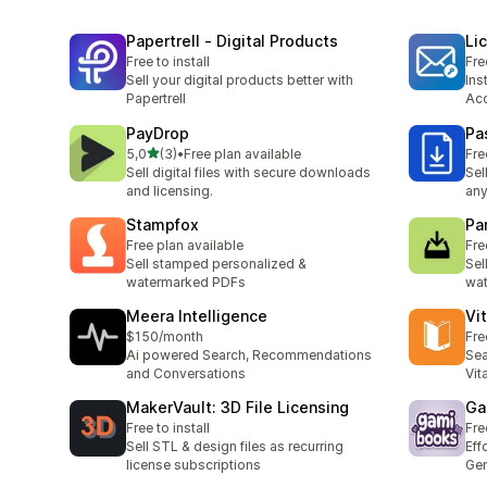
Papertrell ‑ Digital Products
Li
Free to install
Fre
Sell your digital products better with
Ins
Papertrell
Ac
PayDrop
Pa
na 5 gwiazdek
5,0
(3)
•
Free plan available
Fre
Łączna liczba recenzji: 3
Sell digital files with secure downloads
Sel
and licensing.
any
Stampfox
Pa
Free plan available
Fre
Sell stamped personalized &
Sel
watermarked PDFs
wat
Meera Intelligence
Vi
$150/month
Fre
Ai powered Search, Recommendations
Sea
and Conversations
Vit
MakerVault: 3D File Licensing
Ga
Free to install
Fre
Sell STL & design files as recurring
Eff
license subscriptions
Gen