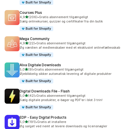
Built for Shopify
Courses Plus
ud af 5 stjerner
4,9
(206)
•
Gratis abonnement tilgængeligt
206 anmeldelser i alt
Sælg onlinekurser, quizzer og certifikater fra din butik
Built for Shopify
Mega Community
ud af 5 stjerner
4,9
(22)
•
Gratis abonnement tilgængeligt
22 anmeldelser i alt
Øg værdien af medlemskaber med et eksklusivt onlinefællesskab
Built for Shopify
Alva Digitale Downloads
ud af 5 stjerner
5,0
(9)
•
Gratis abonnement tilgængeligt
9 anmeldelser i alt
Øjeblikkelig sikker automatisk levering af digitale produkter
Built for Shopify
Digital Downloads File ‑ Flash
ud af 5 stjerner
5,0
(42)
•
Gratis abonnement tilgængeligt
42 anmeldelser i alt
Sælg digitale produkter, e-bøger og PDF'er i blot 3 trin!
Built for Shopify
EDP ‑ Easy Digital Products
ud af 5 stjerner
5,0
(191)
•
Gratis at installere
191 anmeldelser i alt
Øg salget ved nemt at levere downloads og licensnøgler