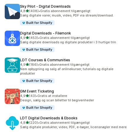
Sky Pilot ‑ Digital Downloads
ud af 5 stjerner
4,8
(408)
•
Gratis abonnement tilgængeligt
408 anmeldelser i alt
Sælg digitale varer, musik, video, PDF via stream/download.
Built for Shopify
Digital Downloads ‑ Filemonk
ud af 5 stjerner
4,9
(453)
•
Gratis abonnement tilgængeligt
453 anmeldelser i alt
Sælg digitale downloads og digitale produkter i 3 hurtige trin
Built for Shopify
LDT Courses & Communities
ud af 5 stjerner
4,9
(186)
•
Gratis abonnement tilgængeligt
186 anmeldelser i alt
Nem opbygning og salg af onlinekurser, tutorials og digitale
produkter
Built for Shopify
GM Event Ticketing
ud af 5 stjerner
4,9
(43)
•
Gratis at installere
43 anmeldelser i alt
Design, sælg og scan billetter til begivenheder
Built for Shopify
LDT Digital Downloads & Ebooks
ud af 5 stjerner
4,8
(220)
•
Gratis abonnement tilgængeligt
220 anmeldelser i alt
Sælg digitale produkter, video, PDF, e-bøger, licensnøgler med mere