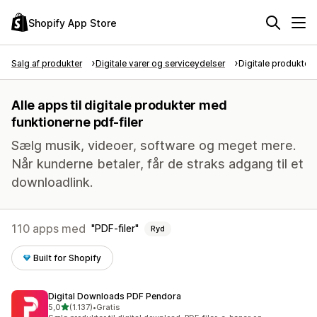
Shopify App Store
Salg af produkter
Digitale varer og serviceydelser
Digitale produkter
Alle apps til digitale produkter med
funktionerne pdf-filer
Sælg musik, videoer, software og meget mere.
Når kunderne betaler, får de straks adgang til et
downloadlink.
110 apps med
PDF-filer
Ryd
Built for Shopify
Digital Downloads PDF Pendora
ud af 5 stjerner
5,0
(1.137)
•
Gratis
1137 anmeldelser i alt