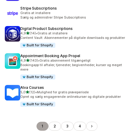
Stripe Subscriptions
Gratis at installere
Sælg og administrer Stripe Subscriptions
Digital Product Subscriptions
ud af 5 stjerner
4,9
(14)
•
Gratis at installere
14 anmeldelser i alt
Content Vault: Abonnementer på digitale downloads og produkter
Built for Shopify
Appointment Booking App Propel
ud af 5 stjerner
4,9
(143)
•
Gratis abonnement tilgængeligt
143 anmeldelser i alt
Bookingapp til aftaler, tjenester, begivenheder, kurser og meget
mere
Built for Shopify
Alva Courses
ud af 5 stjerner
5,0
(12)
•
Mulighed for gratis prøveperiode
12 anmeldelser i alt
Opret og sælg engagerende onlinekurser og digitale produkter
Built for Shopify
1
2
3
4