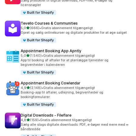
Sælg produkter til digital download, PDF-filer, e-bøger og
licensnøgler
Built for Shopify
Tevello Courses & Communities
ud af 5 stjerner
5,0
(666)
•
Gratis abonnement tilgængeligt
666 anmeldelser i alt
Opret og sælg onlinekurser og digitale produkter for at øge salget
Built for Shopify
Appointment Booking App Apntly
ud af 5 stjerner
5,0
(1.540)
•
Gratis abonnement tilgængeligt
1540 anmeldelser i alt
App til booking af aftaler for at planlægge tjenester og
begivenheder i kalenderen
Built for Shopify
Appointment Booking Cowlendar
ud af 5 stjerner
4,9
(2.148)
•
Gratis abonnement tilgængeligt
2148 anmeldelser i alt
Booking-app til aftaler, udlejning, begivenheder og
bookingformularer.
Built for Shopify
Digital Downloads ‑ Fileflare
ud af 5 stjerner
4,8
(159)
•
Gratis abonnement tilgængeligt
159 anmeldelser i alt
Sælg alle slags digitale downloads: PDF, e-bøger med mere med ∞
båndbredde