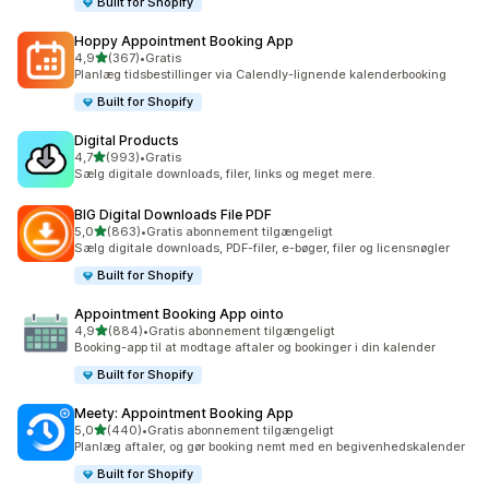
Built for Shopify
Hoppy Appointment Booking App
ud af 5 stjerner
4,9
(367)
•
Gratis
367 anmeldelser i alt
Planlæg tidsbestillinger via Calendly-lignende kalenderbooking
Built for Shopify
Digital Products
ud af 5 stjerner
4,7
(993)
•
Gratis
993 anmeldelser i alt
Sælg digitale downloads, filer, links og meget mere.
BIG Digital Downloads File PDF
ud af 5 stjerner
5,0
(863)
•
Gratis abonnement tilgængeligt
863 anmeldelser i alt
Sælg digitale downloads, PDF-filer, e-bøger, filer og licensnøgler
Built for Shopify
Appointment Booking App ointo
ud af 5 stjerner
4,9
(884)
•
Gratis abonnement tilgængeligt
884 anmeldelser i alt
Booking-app til at modtage aftaler og bookinger i din kalender
Built for Shopify
Meety: Appointment Booking App
ud af 5 stjerner
5,0
(440)
•
Gratis abonnement tilgængeligt
440 anmeldelser i alt
Planlæg aftaler, og gør booking nemt med en begivenhedskalender
Built for Shopify