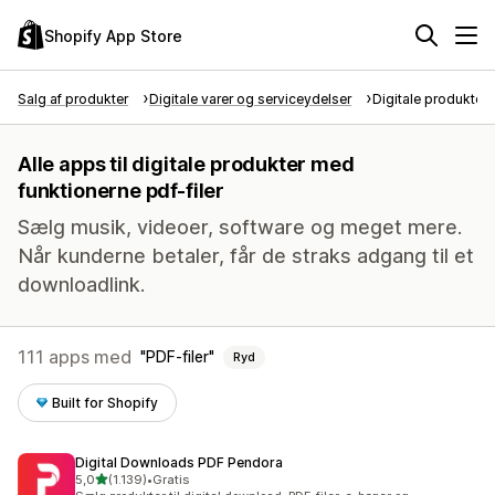
Shopify App Store
Salg af produkter
Digitale varer og serviceydelser
Digitale produkter
Alle apps til digitale produkter med
funktionerne pdf-filer
Sælg musik, videoer, software og meget mere.
Når kunderne betaler, får de straks adgang til et
downloadlink.
111 apps med
PDF-filer
Ryd
Built for Shopify
Digital Downloads PDF Pendora
ud af 5 stjerner
5,0
(1.139)
•
Gratis
1139 anmeldelser i alt