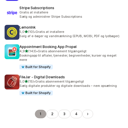
Stripe Subscriptions
Gratis at installere
Sælg og administrer Stripe Subscriptions
LemonInk
ud af 5 stjerner
5,0
(10)
•
Gratis at installere
10 anmeldelser i alt
Salg af e-bøger og vandmærkning (EPUB, MOBI, PDF og lydbøger)
Appointment Booking App Propel
ud af 5 stjerner
4,9
(143)
•
Gratis abonnement tilgængeligt
143 anmeldelser i alt
Bookingapp til aftaler, tjenester, begivenheder, kurser og meget
mere
Built for Shopify
FileJar ‑ Digital Downloads
ud af 5 stjerner
5,0
(15)
•
Gratis abonnement tilgængeligt
15 anmeldelser i alt
Sælg digitale produkter og digitale downloads – nem opsætning
Built for Shopify
1
2
3
4