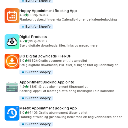
Built for Shopify
Hoppy Appointment Booking App
ud af 5 stjerner
4,9
(366)
•
Gratis
366 anmeldelser i alt
Planlæg tidsbestillinger via Calendly-lignende kalenderbooking
Built for Shopify
Digital Products
ud af 5 stjerner
4,7
(997)
•
Gratis
997 anmeldelser i alt
Sælg digitale downloads, filer, links og meget mere.
BIG Digital Downloads File PDF
ud af 5 stjerner
5,0
(862)
•
Gratis abonnement tilgængeligt
862 anmeldelser i alt
Sælg digitale downloads, PDF-filer, e-bøger, filer og licensnøgler
Built for Shopify
Appointment Booking App ointo
ud af 5 stjerner
4,9
(886)
•
Gratis abonnement tilgængeligt
886 anmeldelser i alt
Booking-app til at modtage aftaler og bookinger i din kalender
Built for Shopify
Meety: Appointment Booking App
ud af 5 stjerner
5,0
(440)
•
Gratis abonnement tilgængeligt
440 anmeldelser i alt
Planlæg aftaler, og gør booking nemt med en begivenhedskalender
Built for Shopify