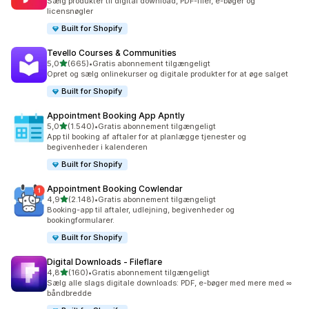
Sælg produkter til digital download, PDF-filer, e-bøger og
licensnøgler
Built for Shopify
Tevello Courses & Communities
ud af 5 stjerner
5,0
(665)
•
Gratis abonnement tilgængeligt
665 anmeldelser i alt
Opret og sælg onlinekurser og digitale produkter for at øge salget
Built for Shopify
Appointment Booking App Apntly
ud af 5 stjerner
5,0
(1.540)
•
Gratis abonnement tilgængeligt
1540 anmeldelser i alt
App til booking af aftaler for at planlægge tjenester og
begivenheder i kalenderen
Built for Shopify
Appointment Booking Cowlendar
ud af 5 stjerner
4,9
(2.148)
•
Gratis abonnement tilgængeligt
2148 anmeldelser i alt
Booking-app til aftaler, udlejning, begivenheder og
bookingformularer.
Built for Shopify
Digital Downloads ‑ Fileflare
ud af 5 stjerner
4,8
(160)
•
Gratis abonnement tilgængeligt
160 anmeldelser i alt
Sælg alle slags digitale downloads: PDF, e-bøger med mere med ∞
båndbredde