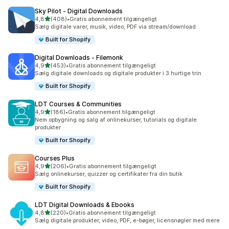
Sky Pilot ‑ Digital Downloads
ud af 5 stjerner
4,8
(408)
•
Gratis abonnement tilgængeligt
408 anmeldelser i alt
Sælg digitale varer, musik, video, PDF via stream/download.
Built for Shopify
Digital Downloads ‑ Filemonk
ud af 5 stjerner
4,9
(453)
•
Gratis abonnement tilgængeligt
453 anmeldelser i alt
Sælg digitale downloads og digitale produkter i 3 hurtige trin
Built for Shopify
LDT Courses & Communities
ud af 5 stjerner
4,9
(186)
•
Gratis abonnement tilgængeligt
186 anmeldelser i alt
Nem opbygning og salg af onlinekurser, tutorials og digitale
produkter
Built for Shopify
Courses Plus
ud af 5 stjerner
4,9
(206)
•
Gratis abonnement tilgængeligt
206 anmeldelser i alt
Sælg onlinekurser, quizzer og certifikater fra din butik
Built for Shopify
LDT Digital Downloads & Ebooks
ud af 5 stjerner
4,8
(220)
•
Gratis abonnement tilgængeligt
220 anmeldelser i alt
Sælg digitale produkter, video, PDF, e-bøger, licensnøgler med mere