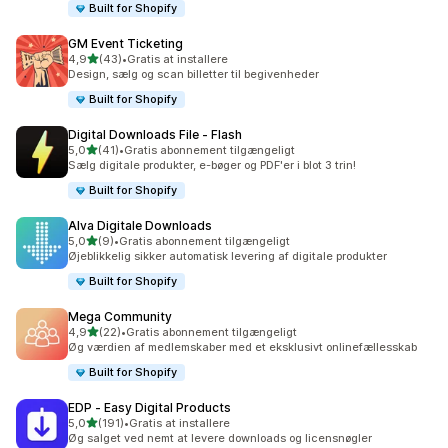
Built for Shopify
GM Event Ticketing
ud af 5 stjerner
4,9
(43)
•
Gratis at installere
43 anmeldelser i alt
Design, sælg og scan billetter til begivenheder
Built for Shopify
Digital Downloads File ‑ Flash
ud af 5 stjerner
5,0
(41)
•
Gratis abonnement tilgængeligt
41 anmeldelser i alt
Sælg digitale produkter, e-bøger og PDF'er i blot 3 trin!
Built for Shopify
Alva Digitale Downloads
ud af 5 stjerner
5,0
(9)
•
Gratis abonnement tilgængeligt
9 anmeldelser i alt
Øjeblikkelig sikker automatisk levering af digitale produkter
Built for Shopify
Mega Community
ud af 5 stjerner
4,9
(22)
•
Gratis abonnement tilgængeligt
22 anmeldelser i alt
Øg værdien af medlemskaber med et eksklusivt onlinefællesskab
Built for Shopify
EDP ‑ Easy Digital Products
ud af 5 stjerner
5,0
(191)
•
Gratis at installere
191 anmeldelser i alt
Øg salget ved nemt at levere downloads og licensnøgler