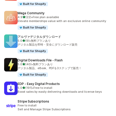
Built for Shopify
Mega Community
5つ星中
4.9
(22)
•
Free plan available
合計レビュー数：22件
Elevate memberships value with an exclusive online community
Built for Shopify
アルヴァデジタルダウンロード
5つ星中
5.0
(9)
•
無料プランあり
合計レビュー数：9件
デジタル製品を即時・安全にダウンロード販売
Built for Shopify
Digital Downloads File ‑ Flash
5つ星中
5.0
(40)
•
無料プランあり
合計レビュー数：40件
デジタル製品、eBook、PDFを3ステップで販売！
Built for Shopify
EDP ‑ Easy Digital Products
5つ星中
5.0
(191)
•
Free to install
合計レビュー数：191件
Boost sales by easily delivering downloads and license keys
Stripe Subscriptions
Free to install
Sell and Manage Stripe Subscriptions