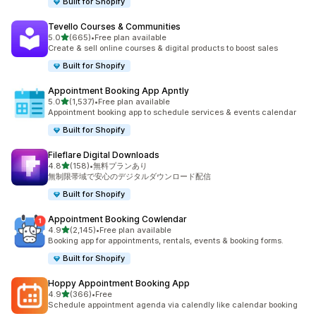
Built for Shopify
Tevello Courses & Communities
5つ星中
5.0
(665)
•
Free plan available
合計レビュー数：665件
Create & sell online courses & digital products to boost sales
Built for Shopify
Appointment Booking App Apntly
5つ星中
5.0
(1,537)
•
Free plan available
合計レビュー数：1537件
Appointment booking app to schedule services & events calendar
Built for Shopify
Fileflare Digital Downloads
5つ星中
4.8
(158)
•
無料プランあり
合計レビュー数：158件
無制限帯域で安心のデジタルダウンロード配信
Built for Shopify
Appointment Booking Cowlendar
5つ星中
4.9
(2,145)
•
Free plan available
合計レビュー数：2145件
Booking app for appointments, rentals, events & booking forms.
Built for Shopify
Hoppy Appointment Booking App
5つ星中
4.9
(366)
•
Free
合計レビュー数：366件
Schedule appointment agenda via calendly like calendar booking