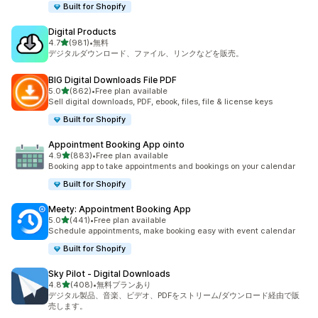
Built for Shopify
Digital Products
5つ星中
4.7
(981)
•
無料
合計レビュー数：981件
デジタルダウンロード、ファイル、リンクなどを販売。
BIG Digital Downloads File PDF
5つ星中
5.0
(862)
•
Free plan available
合計レビュー数：862件
Sell digital downloads, PDF, ebook, files, file & license keys
Built for Shopify
Appointment Booking App ointo
5つ星中
4.9
(883)
•
Free plan available
合計レビュー数：883件
Booking app to take appointments and bookings on your calendar
Built for Shopify
Meety: Appointment Booking App
5つ星中
5.0
(441)
•
Free plan available
合計レビュー数：441件
Schedule appointments, make booking easy with event calendar
Built for Shopify
Sky Pilot ‑ Digital Downloads
5つ星中
4.8
(408)
•
無料プランあり
合計レビュー数：408件
デジタル製品、音楽、ビデオ、PDFをストリーム/ダウンロード経由で販
売します。