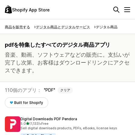
Shopify App Store
商品を販売する
デジタル商品とデジタルサービス
デジタル商品
pdfを特集したすべてのデジタル商品アプリ
音楽、動画、ソフトウェアなどの販売に。支払いが
完了し次第、お客様はダウンロードリンクにアクセ
スできます。
110個のアプリ：
PDF
クリア
Built for Shopify
Digital Downloads PDF Pendora
5つ星中
5.0
(1,133)
•
Free
合計レビュー数：1133件
Sell digital downloads products, PDFs, eBooks, license keys