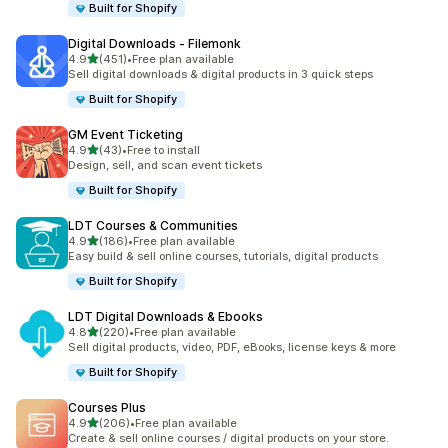
Built for Shopify
Digital Downloads ‑ Filemonk
5つ星中
4.9
(451)
•
Free plan available
合計レビュー数：451件
Sell digital downloads & digital products in 3 quick steps
Built for Shopify
GM Event Ticketing
5つ星中
4.9
(43)
•
Free to install
合計レビュー数：43件
Design, sell, and scan event tickets
Built for Shopify
LDT Courses & Communities
5つ星中
4.9
(186)
•
Free plan available
合計レビュー数：186件
Easy build & sell online courses, tutorials, digital products
Built for Shopify
LDT Digital Downloads & Ebooks
5つ星中
4.8
(220)
•
Free plan available
合計レビュー数：220件
Sell digital products, video, PDF, eBooks, license keys & more
Built for Shopify
Courses Plus
5つ星中
4.9
(206)
•
Free plan available
合計レビュー数：206件
Create & sell online courses / digital products on your store.