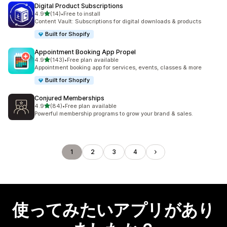
Digital Product Subscriptions
5つ星中
4.9
(14)
•
Free to install
合計レビュー数：14件
Content Vault: Subscriptions for digital downloads & products
Built for Shopify
Appointment Booking App Propel
5つ星中
4.9
(143)
•
Free plan available
合計レビュー数：143件
Appointment booking app for services, events, classes & more
Built for Shopify
Conjured Memberships
5つ星中
4.9
(84)
•
Free plan available
合計レビュー数：84件
Powerful membership programs to grow your brand & sales.
1
2
3
4
使ってみたいアプリがあり