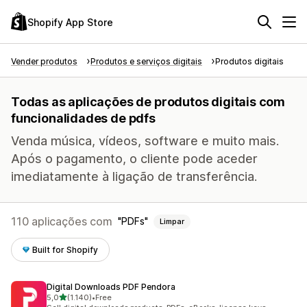
Shopify App Store
Vender produtos
Produtos e serviços digitais
Produtos digitais
Todas as aplicações de produtos digitais com
funcionalidades de pdfs
Venda música, vídeos, software e muito mais.
Após o pagamento, o cliente pode aceder
imediatamente à ligação de transferência.
110 aplicações com
PDFs
Limpar
Built for Shopify
Digital Downloads PDF Pendora
de 5 estrelas
5,0
(1.140)
•
Free
1140 total de avaliações