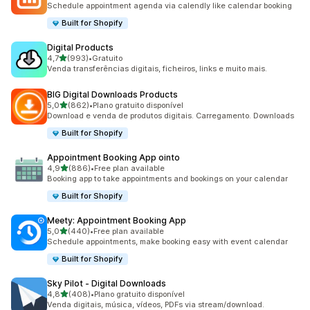
Schedule appointment agenda via calendly like calendar booking
Built for Shopify
Digital Products
de 5 estrelas
4,7
(993)
•
Gratuito
993 total de avaliações
Venda transferências digitais, ficheiros, links e muito mais.
BIG Digital Downloads Products
de 5 estrelas
5,0
(862)
•
Plano gratuito disponível
862 total de avaliações
Download e venda de produtos digitais. Carregamento. Downloads
Built for Shopify
Appointment Booking App ointo
de 5 estrelas
4,9
(886)
•
Free plan available
886 total de avaliações
Booking app to take appointments and bookings on your calendar
Built for Shopify
Meety: Appointment Booking App
de 5 estrelas
5,0
(440)
•
Free plan available
440 total de avaliações
Schedule appointments, make booking easy with event calendar
Built for Shopify
Sky Pilot ‑ Digital Downloads
de 5 estrelas
4,8
(408)
•
Plano gratuito disponível
408 total de avaliações
Venda digitais, música, vídeos, PDFs via stream/download.