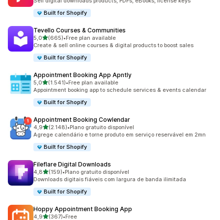
Sell digital downloads products, PDFs, eBooks, license keys
Built for Shopify
Tevello Courses & Communities
de 5 estrelas
5,0
(665)
•
Free plan available
665 total de avaliações
Create & sell online courses & digital products to boost sales
Built for Shopify
Appointment Booking App Apntly
de 5 estrelas
5,0
(1.541)
•
Free plan available
1541 total de avaliações
Appointment booking app to schedule services & events calendar
Built for Shopify
Appointment Booking Cowlendar
de 5 estrelas
4,9
(2.148)
•
Plano gratuito disponível
2148 total de avaliações
Agrege calendário e torne produto em serviço reservável em 2mn
Built for Shopify
Fileflare Digital Downloads
de 5 estrelas
4,8
(159)
•
Plano gratuito disponível
159 total de avaliações
Downloads digitais fiáveis com largura de banda ilimitada
Built for Shopify
Hoppy Appointment Booking App
de 5 estrelas
4,9
(367)
•
Free
367 total de avaliações