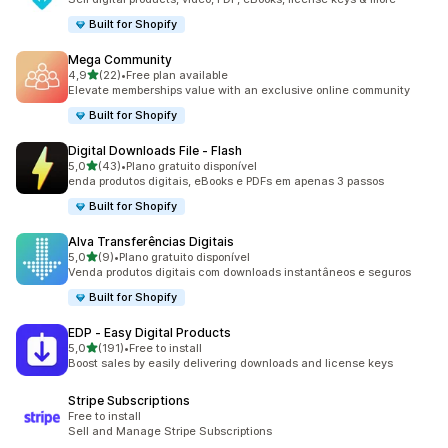
Built for Shopify
Mega Community
de 5 estrelas
4,9
(22)
•
Free plan available
22 total de avaliações
Elevate memberships value with an exclusive online community
Built for Shopify
Digital Downloads File ‑ Flash
de 5 estrelas
5,0
(43)
•
Plano gratuito disponível
43 total de avaliações
enda produtos digitais, eBooks e PDFs em apenas 3 passos
Built for Shopify
Alva Transferências Digitais
de 5 estrelas
5,0
(9)
•
Plano gratuito disponível
9 total de avaliações
Venda produtos digitais com downloads instantâneos e seguros
Built for Shopify
EDP ‑ Easy Digital Products
de 5 estrelas
5,0
(191)
•
Free to install
191 total de avaliações
Boost sales by easily delivering downloads and license keys
Stripe Subscriptions
Free to install
Sell and Manage Stripe Subscriptions