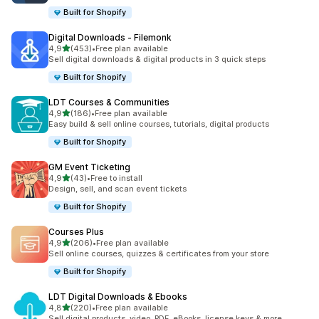
Built for Shopify
Digital Downloads ‑ Filemonk
de 5 estrelas
4,9
(453)
•
Free plan available
453 total de avaliações
Sell digital downloads & digital products in 3 quick steps
Built for Shopify
LDT Courses & Communities
de 5 estrelas
4,9
(186)
•
Free plan available
186 total de avaliações
Easy build & sell online courses, tutorials, digital products
Built for Shopify
GM Event Ticketing
de 5 estrelas
4,9
(43)
•
Free to install
43 total de avaliações
Design, sell, and scan event tickets
Built for Shopify
Courses Plus
de 5 estrelas
4,9
(206)
•
Free plan available
206 total de avaliações
Sell online courses, quizzes & certificates from your store
Built for Shopify
LDT Digital Downloads & Ebooks
de 5 estrelas
4,8
(220)
•
Free plan available
220 total de avaliações
Sell digital products, video, PDF, eBooks, license keys & more