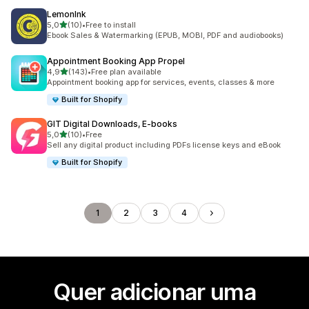
LemonInk
de 5 estrelas
5,0
(10)
•
Free to install
10 total de avaliações
Ebook Sales & Watermarking (EPUB, MOBI, PDF and audiobooks)
Appointment Booking App Propel
de 5 estrelas
4,9
(143)
•
Free plan available
143 total de avaliações
Appointment booking app for services, events, classes & more
Built for Shopify
GIT Digital Downloads, E‑books
de 5 estrelas
5,0
(10)
•
Free
10 total de avaliações
Sell any digital product including PDFs license keys and eBook
Built for Shopify
1
2
3
4
Quer adicionar uma