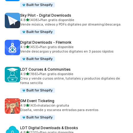
Built for Shopify
Sky Pilot ‑ Digital Downloads
de 5 estrellas
4.8
(408)
•
Plan gratis disponible
408 reseñas en total
Vende música, videos y PDFs digitales por streaming/descarga.
Built for Shopify
Digital Downloads ‑ Filemonk
de 5 estrellas
4.9
(453)
•
Plan gratis disponible
453 reseñas en total
Vende descargas y productos digitales en 3 pasos rápidos
Built for Shopify
LDT Courses & Communities
de 5 estrellas
4.9
(186)
•
Plan gratis disponible
186 reseñas en total
Crea y vende cursos online, tutoriales y productos digitales de
forma sencilla
Built for Shopify
GM Event Ticketing
de 5 estrellas
4.9
(43)
•
Instalación gratuita
43 reseñas en total
Diseña, vende y escanea entradas para eventos
Built for Shopify
LDT Digital Downloads & Ebooks
de 5 estrellas
4.8
(220)
•
Plan gratis disponible