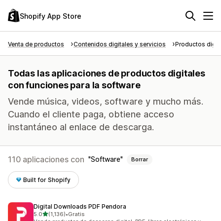
Shopify App Store
Venta de productos
Contenidos digitales y servicios
Productos digit
Todas las aplicaciones de productos digitales
con funciones para la software
Vende música, videos, software y mucho más.
Cuando el cliente paga, obtiene acceso
instantáneo al enlace de descarga.
110 aplicaciones con
Software
Borrar
Built for Shopify
Digital Downloads PDF Pendora
de 5 estrellas
5.0
(1,136)
•
Gratis
1136 reseñas en total