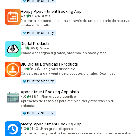
Built for Shopify
Hoppy Appointment Booking App
de 5 estrellas
4.9
(367)
•
Gratis
367 reseñas en total
Programa la agenda de citas a través de un calendario de reservas
similar a Calendly
Built for Shopify
Digital Products
de 5 estrellas
4.7
(991)
•
Gratis
991 reseñas en total
Vende descargas digitales, archivos, enlaces y más.
BIG Digital Downloads Products
de 5 estrellas
5.0
(863)
•
Plan gratis disponible
863 reseñas en total
Carga,descarga y venta de productos digitales. Download.
Built for Shopify
Appointment Booking App ointo
de 5 estrellas
4.9
(884)
•
Plan gratis disponible
884 reseñas en total
Aplicación de reservas para recibir citas y reservas en tu
calendario
Built for Shopify
Meety: Appointment Booking App
de 5 estrellas
5.0
(440)
•
Plan gratis disponible
440 reseñas en total
Programa citas y facilita las reservas con un calendario de eventos