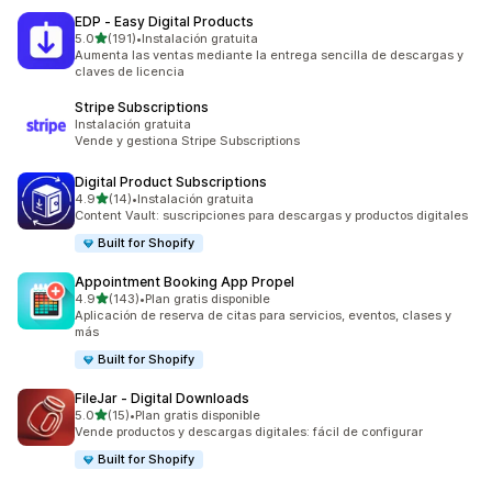
EDP ‑ Easy Digital Products
de 5 estrellas
5.0
(191)
•
Instalación gratuita
191 reseñas en total
Aumenta las ventas mediante la entrega sencilla de descargas y
claves de licencia
Stripe Subscriptions
Instalación gratuita
Vende y gestiona Stripe Subscriptions
Digital Product Subscriptions
de 5 estrellas
4.9
(14)
•
Instalación gratuita
14 reseñas en total
Content Vault: suscripciones para descargas y productos digitales
Built for Shopify
Appointment Booking App Propel
de 5 estrellas
4.9
(143)
•
Plan gratis disponible
143 reseñas en total
Aplicación de reserva de citas para servicios, eventos, clases y
más
Built for Shopify
FileJar ‑ Digital Downloads
de 5 estrellas
5.0
(15)
•
Plan gratis disponible
15 reseñas en total
Vende productos y descargas digitales: fácil de configurar
Built for Shopify