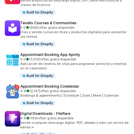
Vende productos de descarga digital, PDF, libros electrónicos y
claves de licencia
Built for Shopify
Tevello Courses & Communities
de 5 estrellas
5.0
(666)
•
Plan gratis disponible
666 reseñas en total
Crea y vende cursos en línea y productos digitales para aumentar
las ventas
Built for Shopify
Appointment Booking App Apntly
de 5 estrellas
5.0
(1,539)
•
Plan gratis disponible
1539 reseñas en total
Aplicación de reserva de citas para programar servicios y eventos
en el calendario
Built for Shopify
Appointment Booking Cowlendar
de 5 estrellas
4.9
(2,147)
•
Plan gratis disponible
2147 reseñas en total
Bookings & appointments | Schedule | Zoom | Meet | Calendar
Built for Shopify
Digital Downloads ‑ Fileflare
de 5 estrellas
4.8
(159)
•
Plan gratis disponible
159 reseñas en total
Vende cualquier descarga digital: PDF, ebooks y más con ancho de
banda ∞