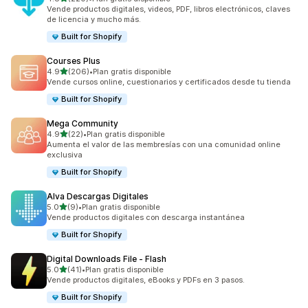
220 reseñas en total
Vende productos digitales, videos, PDF, libros electrónicos, claves
de licencia y mucho más.
Built for Shopify
Courses Plus
de 5 estrellas
4.9
(206)
•
Plan gratis disponible
206 reseñas en total
Vende cursos online, cuestionarios y certificados desde tu tienda
Built for Shopify
Mega Community
de 5 estrellas
4.9
(22)
•
Plan gratis disponible
22 reseñas en total
Aumenta el valor de las membresías con una comunidad online
exclusiva
Built for Shopify
Alva Descargas Digitales
de 5 estrellas
5.0
(9)
•
Plan gratis disponible
9 reseñas en total
Vende productos digitales con descarga instantánea
Built for Shopify
Digital Downloads File ‑ Flash
de 5 estrellas
5.0
(41)
•
Plan gratis disponible
41 reseñas en total
Vende productos digitales, eBooks y PDFs en 3 pasos.
Built for Shopify