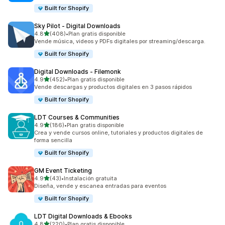
Built for Shopify
Sky Pilot ‑ Digital Downloads
de 5 estrellas
4.8
(408)
•
Plan gratis disponible
408 reseñas en total
Vende música, videos y PDFs digitales por streaming/descarga.
Built for Shopify
Digital Downloads ‑ Filemonk
de 5 estrellas
4.9
(452)
•
Plan gratis disponible
452 reseñas en total
Vende descargas y productos digitales en 3 pasos rápidos
Built for Shopify
LDT Courses & Communities
de 5 estrellas
4.9
(186)
•
Plan gratis disponible
186 reseñas en total
Crea y vende cursos online, tutoriales y productos digitales de
forma sencilla
Built for Shopify
GM Event Ticketing
de 5 estrellas
4.9
(43)
•
Instalación gratuita
43 reseñas en total
Diseña, vende y escanea entradas para eventos
Built for Shopify
LDT Digital Downloads & Ebooks
de 5 estrellas
4.8
(220)
•
Plan gratis disponible