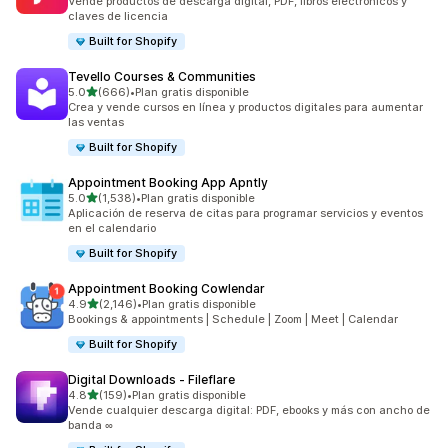
Vende productos de descarga digital, PDF, libros electrónicos y
claves de licencia
Built for Shopify
Tevello Courses & Communities
de 5 estrellas
5.0
(666)
•
Plan gratis disponible
666 reseñas en total
Crea y vende cursos en línea y productos digitales para aumentar
las ventas
Built for Shopify
Appointment Booking App Apntly
de 5 estrellas
5.0
(1,538)
•
Plan gratis disponible
1538 reseñas en total
Aplicación de reserva de citas para programar servicios y eventos
en el calendario
Built for Shopify
Appointment Booking Cowlendar
de 5 estrellas
4.9
(2,146)
•
Plan gratis disponible
2146 reseñas en total
Bookings & appointments | Schedule | Zoom | Meet | Calendar
Built for Shopify
Digital Downloads ‑ Fileflare
de 5 estrellas
4.8
(159)
•
Plan gratis disponible
159 reseñas en total
Vende cualquier descarga digital: PDF, ebooks y más con ancho de
banda ∞