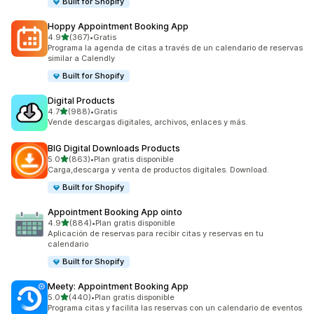
Built for Shopify
Hoppy Appointment Booking App
de 5 estrellas
4.9
(367)
•
Gratis
367 reseñas en total
Programa la agenda de citas a través de un calendario de reservas
similar a Calendly
Built for Shopify
Digital Products
de 5 estrellas
4.7
(988)
•
Gratis
988 reseñas en total
Vende descargas digitales, archivos, enlaces y más.
BIG Digital Downloads Products
de 5 estrellas
5.0
(863)
•
Plan gratis disponible
863 reseñas en total
Carga,descarga y venta de productos digitales. Download.
Built for Shopify
Appointment Booking App ointo
de 5 estrellas
4.9
(884)
•
Plan gratis disponible
884 reseñas en total
Aplicación de reservas para recibir citas y reservas en tu
calendario
Built for Shopify
Meety: Appointment Booking App
de 5 estrellas
5.0
(440)
•
Plan gratis disponible
440 reseñas en total
Programa citas y facilita las reservas con un calendario de eventos