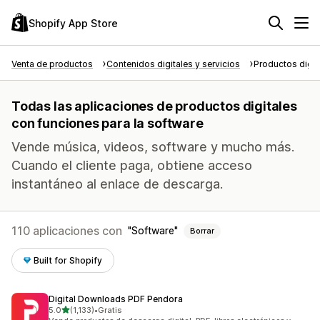
Shopify App Store
Venta de productos
Contenidos digitales y servicios
Productos digit
Todas las aplicaciones de productos digitales
con funciones para la software
Vende música, videos, software y mucho más.
Cuando el cliente paga, obtiene acceso
instantáneo al enlace de descarga.
110 aplicaciones con
Software
Borrar
Built for Shopify
Digital Downloads PDF Pendora
de 5 estrellas
5.0
(1,133)
•
Gratis
1133 reseñas en total