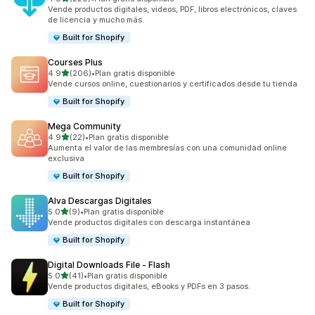
220 reseñas en total
Vende productos digitales, videos, PDF, libros electrónicos, claves
de licencia y mucho más.
Built for Shopify
Courses Plus
de 5 estrellas
4.9
(206)
•
Plan gratis disponible
206 reseñas en total
Vende cursos online, cuestionarios y certificados desde tu tienda
Built for Shopify
Mega Community
de 5 estrellas
4.9
(22)
•
Plan gratis disponible
22 reseñas en total
Aumenta el valor de las membresías con una comunidad online
exclusiva
Built for Shopify
Alva Descargas Digitales
de 5 estrellas
5.0
(9)
•
Plan gratis disponible
9 reseñas en total
Vende productos digitales con descarga instantánea
Built for Shopify
Digital Downloads File ‑ Flash
de 5 estrellas
5.0
(41)
•
Plan gratis disponible
41 reseñas en total
Vende productos digitales, eBooks y PDFs en 3 pasos.
Built for Shopify