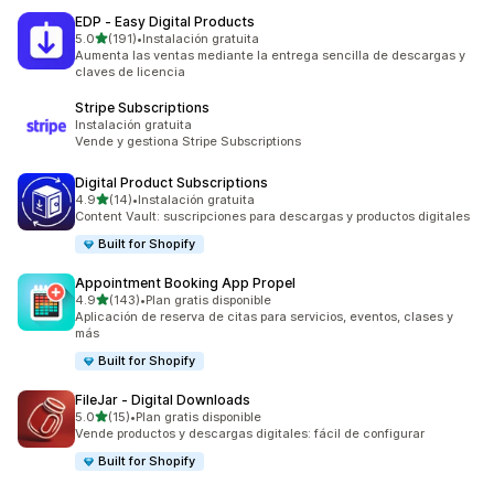
EDP ‑ Easy Digital Products
de 5 estrellas
5.0
(191)
•
Instalación gratuita
191 reseñas en total
Aumenta las ventas mediante la entrega sencilla de descargas y
claves de licencia
Stripe Subscriptions
Instalación gratuita
Vende y gestiona Stripe Subscriptions
Digital Product Subscriptions
de 5 estrellas
4.9
(14)
•
Instalación gratuita
14 reseñas en total
Content Vault: suscripciones para descargas y productos digitales
Built for Shopify
Appointment Booking App Propel
de 5 estrellas
4.9
(143)
•
Plan gratis disponible
143 reseñas en total
Aplicación de reserva de citas para servicios, eventos, clases y
más
Built for Shopify
FileJar ‑ Digital Downloads
de 5 estrellas
5.0
(15)
•
Plan gratis disponible
15 reseñas en total
Vende productos y descargas digitales: fácil de configurar
Built for Shopify