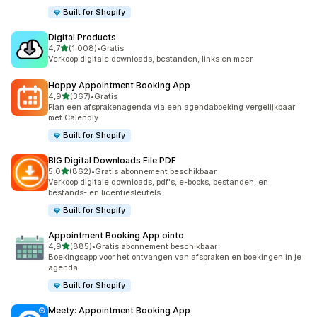
Built for Shopify
Digital Products
van 5 sterren
4,7
(1.008)
•
Gratis
1008 recensies in totaal
Verkoop digitale downloads, bestanden, links en meer.
Hoppy Appointment Booking App
van 5 sterren
4,9
(367)
•
Gratis
367 recensies in totaal
Plan een afsprakenagenda via een agendaboeking vergelijkbaar
met Calendly
Built for Shopify
BIG Digital Downloads File PDF
van 5 sterren
5,0
(862)
•
Gratis abonnement beschikbaar
862 recensies in totaal
Verkoop digitale downloads, pdf's, e-books, bestanden, en
bestands- en licentiesleutels
Built for Shopify
Appointment Booking App ointo
van 5 sterren
4,9
(885)
•
Gratis abonnement beschikbaar
885 recensies in totaal
Boekingsapp voor het ontvangen van afspraken en boekingen in je
agenda
Built for Shopify
Meety: Appointment Booking App