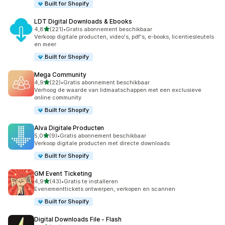
Built for Shopify
LDT Digital Downloads & Ebooks
van 5 sterren
4,8
(221)
•
Gratis abonnement beschikbaar
221 recensies in totaal
Verkoop digitale producten, video's, pdf's, e-books, licentiesleutels
en meer
Built for Shopify
Mega Community
van 5 sterren
4,9
(22)
•
Gratis abonnement beschikbaar
22 recensies in totaal
Verhoog de waarde van lidmaatschappen met een exclusieve
online community
Built for Shopify
Alva Digitale Producten
van 5 sterren
5,0
(9)
•
Gratis abonnement beschikbaar
9 recensies in totaal
Verkoop digitale producten met directe downloads
Built for Shopify
GM Event Ticketing
van 5 sterren
4,9
(43)
•
Gratis te installeren
43 recensies in totaal
Evenementtickets ontwerpen, verkopen en scannen
Built for Shopify
Digital Downloads File ‑ Flash