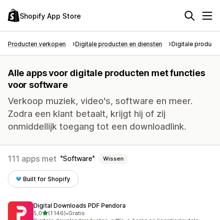
Shopify App Store
Producten verkopen
Digitale producten en diensten
Digitale product
Alle apps voor digitale producten met functies
voor software
Verkoop muziek, video's, software en meer.
Zodra een klant betaalt, krijgt hij of zij
onmiddellijk toegang tot een downloadlink.
111 apps met
Software
Wissen
Built for Shopify
Digital Downloads PDF Pendora
van 5 sterren
5,0
(1.146)
•
Gratis
1146 recensies in totaal