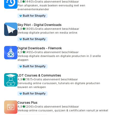
van 5 sterren
5,0
(440)
•
Gratis abonnement beschikbaar
440 recensies in totaal
Plan afspraken, maak boeken eenvoudig met een
evenementenkalender
Built for Shopify
Sky Pilot ‑ Digital Downloads
van 5 sterren
4,8
(409)
•
Gratis abonnement beschikbaar
409 recensies in totaal
Verkoop digitale producten en media online.
Built for Shopify
Digital Downloads ‑ Filemonk
van 5 sterren
4,9
(455)
•
Gratis abonnement beschikbaar
455 recensies in totaal
Verkoop digitale downloads en digitale producten in 3 snelle
stappen
Built for Shopify
LDT Courses & Communities
van 5 sterren
4,9
(187)
•
Gratis abonnement beschikbaar
187 recensies in totaal
Eenvoudig online cursussen, tutorials en digitale producten
bouwen en verkopen
Built for Shopify
Courses Plus
van 5 sterren
4,9
(206)
•
Gratis abonnement beschikbaar
206 recensies in totaal
Verkoop online cursussen, quizzen & certificaten vanuit je winkel