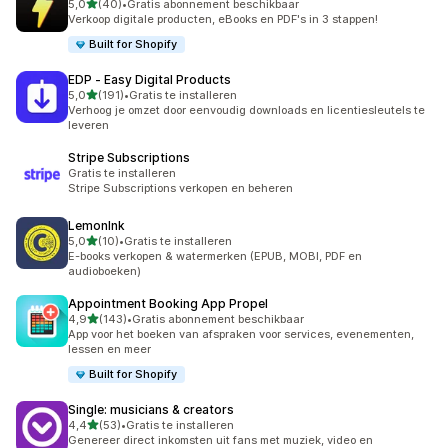
van 5 sterren
5,0
(40)
•
Gratis abonnement beschikbaar
40 recensies in totaal
Verkoop digitale producten, eBooks en PDF's in 3 stappen!
Built for Shopify
EDP ‑ Easy Digital Products
van 5 sterren
5,0
(191)
•
Gratis te installeren
191 recensies in totaal
Verhoog je omzet door eenvoudig downloads en licentiesleutels te
leveren
Stripe Subscriptions
Gratis te installeren
Stripe Subscriptions verkopen en beheren
LemonInk
van 5 sterren
5,0
(10)
•
Gratis te installeren
10 recensies in totaal
E-books verkopen & watermerken (EPUB, MOBI, PDF en
audioboeken)
Appointment Booking App Propel
van 5 sterren
4,9
(143)
•
Gratis abonnement beschikbaar
143 recensies in totaal
App voor het boeken van afspraken voor services, evenementen,
lessen en meer
Built for Shopify
Single: musicians & creators
van 5 sterren
4,4
(53)
•
Gratis te installeren
53 recensies in totaal
Genereer direct inkomsten uit fans met muziek, video en