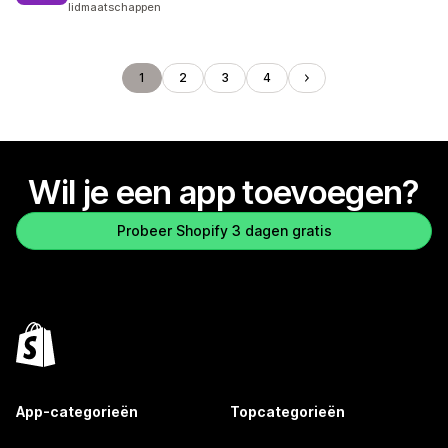
lidmaatschappen
1
2
3
4
Wil je een app toevoegen?
Probeer Shopify 3 dagen gratis
App-categorieën
Topcategorieën