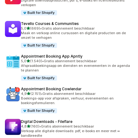
Digitale downloadproducten, pdf's, e-books en licentiesleutels
verkopen
Built for Shopify
Tevello Courses & Communities
van 5 sterren
5,0
(669)
•
Gratis abonnement beschikbaar
669 recensies in totaal
Maak en verkoop online cursussen en digitale producten om de
omzet te verhogen
Built for Shopify
Appointment Booking App Apntly
van 5 sterren
5,0
(1.540)
•
Gratis abonnement beschikbaar
1540 recensies in totaal
Afspraakboekingsapp om diensten en evenementen in de agenda
te plannen
Built for Shopify
Appointment Booking Cowlendar
van 5 sterren
4,9
(2.151)
•
Gratis abonnement beschikbaar
2151 recensies in totaal
Boekings-app voor afspraken, verhuur, evenementen en
boekingsformulieren.
Built for Shopify
Digital Downloads ‑ Fileflare
van 5 sterren
4,8
(160)
•
Gratis abonnement beschikbaar
160 recensies in totaal
Verkoop alle digitale downloads: pdf, e-books en meer met ∞
bandbreedte